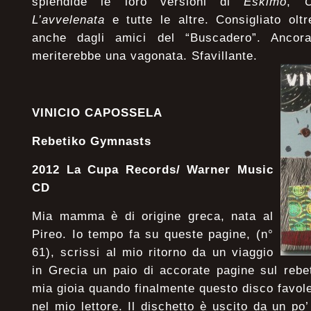
splendide le loro versioni di
Eskimo
,
L’avvelenata
e tutte le altre. Consigliato ol
anche dagli amici del “Buscadero”. Ancor
meriterebbe una vagonata. Sfavillante.
VINICIO CAPOSSELA
Rebetiko Gymnasts
2012 La Cupa Records/ Warner Music
CD
Mia mamma è di origine greca, nata al
Pireo. Io tempo fa su queste pagine, (n°
61), scrissi al mio ritorno da un viaggio
in Grecia un paio di accorate pagine sul rebet
mia gioia quando finalmente questo disco favol
nel mio lettore. Il dischetto è uscito da un po