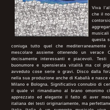
Viva l’a
che il n
contor
aggregan
musical
questa s
coniuga tutto quel che mediterraneamente 
mescolare assieme ottenendo un verace CD
decisamente interessanti e piacevoli. Testi i
buonumore e spensierata vitalità ma col pig
avveduto cose serie o gravi. Disco dalla for
nella sua produzione anche di Kaballà e nasce e
Milano e Bologna. Significativo connubio di cen
il quale vi rimandiamo al brano omonimo ch
apprezzato ed elegante il fatto di aver me
italiana dei testi originariamente, ma perfettame
Italia Italìa
è un supporto musicale vivo, br