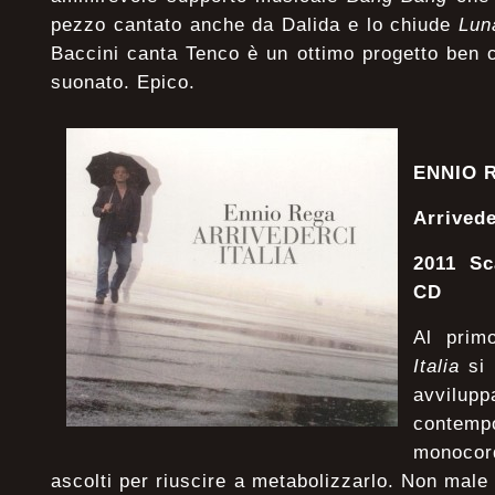
pezzo cantato anche da Dalida e lo chiude
Lun
Baccini canta Tenco è un ottimo progetto ben 
suonato. Epico.
ENNIO 
Arrivede
2011 Sc
CD
Al prim
Italia
si 
avvilup
conte
monocor
ascolti per riuscire a metabolizzarlo. Non male i