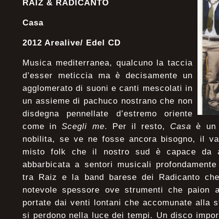
RAIZ & RADICANTO
Casa
2012 Arealive/ Edel CD
Musica mediterranea, qualcuno la taccia
d’esser meticcia ma è decisamente un
agglomerato di suoni e canti mescolati in
un assieme di pachuco nostrano che non
disdegna pennellate d’estremo oriente
come in
Scegli me
. Per il resto,
Casa
è un 
nobilita, se ve ne fosse ancora bisogno, il v
misto folk che il nostro sud è capace da a
abbarbicata a sentori musicali profondamente 
tra Raiz e la band barese dei Radicanto che
notevole spessore ove strumenti che paion a
portate dai venti lontani che accomunate alla s
si perdono nella luce dei tempi. Un disco impo