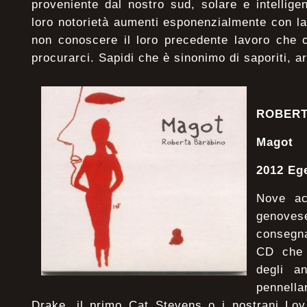
proveniente dal nostro sud, solare e intellig
loro notorietà aumenti esponenzialmente con la
non conoscere il loro precedente lavoro che
procurarci. Sapidi che è sinonimo di saporiti, arg
ROBERT
Magot
2012 Eg
Nove ac
genoves
consegna
CD che 
degli a
pennell
Drake, il primo Cat Stevens o i nostrani Lo