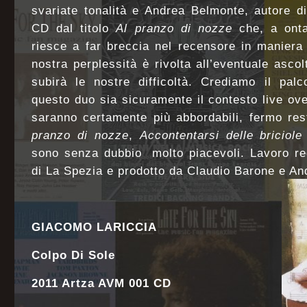
svariate tonalità e Andrea Belmonte, autore d
CD dal titolo
Al pranzo di nozze
che, a onta 
riesce a far breccia nel recensore in maniera
nostra perplessità è rivolta all’eventuale asco
subirà le nostre difficoltà. Crediamo il pal
questo duo sia sicuramente il contesto live ov
saranno certamente più abbordabili, fermo r
pranzo di nozze
,
Accontentarsi delle briciole
sono senza dubbio molto piacevoli. Lavoro reg
di La Spezia e prodotto da Claudio Barone e An
GIACOMO LARICCIA
Colpo Di Sole
2011 Artza AVM 001 CD