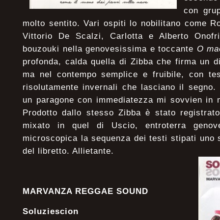
con gru
molto sentito. Vari ospiti lo nobilitano come R
Vittorio De Scalzi, Carlotta e Alberto Onofr
bouzouki nella genovesissima e toccante
O ma
profonda, calda quella di Zibba che firma un di
ma nel contempo semplice e fruibile, con test
risolutamente invernali che lasciano il segno
un paragone con immediatezza mi sovvien in m
Prodotto dallo stesso Zibba è stato registrat
mixato in quel di Uscio, entroterra geno
microscopica la sequenza dei testi stipati uno s
del libretto. Allietante.
MARVANZA REGGAE SOUND
Soluziescion