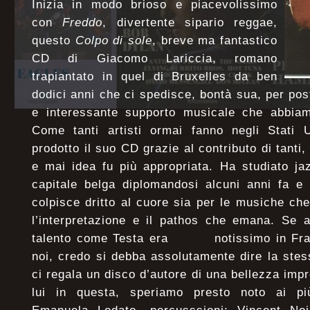
Inizia in modo brioso e piacevolissimo
con
Freddo
, divertente sipario reggae,
questo
Colpo di sole
, breve ma fantastico
CD di Giacomo Lariccia, romano
trapiantato in quel di Bruxelles da ben
dodici anni che ci spedisce, bontà sua, per pos
e interessante supporto musicale che abbiam
Come tanti artisti ormai fanno negli Stati U
prodotto il suo CD grazie al contributo di tanti,
e mai idea fu più appropriata. Ha studiato ja
capitale belga diplomandosi alcuni anni fa e
colpisce dritto al cuore sia per le musiche che
l’interpretazione e il pathos che emana. Se 
talento come Testa era notissimo in Fran
noi, credo si debba assolutamente dire la ste
ci regala un disco d’autore di una bellezza im
lui in questa, speriamo presto noto ai pi