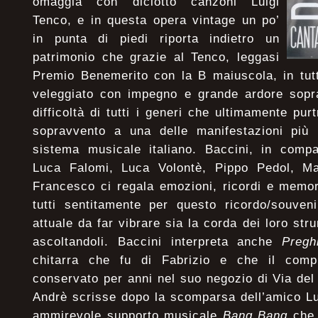
omaggia con diciotto canzoni Luigi
Tenco, e in questa opera vintage un po’
in punta di piedi riporta indietro un
patrimonio che grazie al Tenco, leggasi
Premio Benemerito con la B maiuscola, in tut
veleggiato con impegno e grande ardore sopra 
difficoltà di tutti i generi che ultimamente pu
sopravvento a una delle manifestazioni più i
sistema musicale italiano. Baccini, in comp
Luca Falomi, Luca Volontè, Pippo Pedol, M
Francesco ci regala emozioni, ricordi e memor
tutti sentitamente per questo ricordo/souven
attuale da far vibrare sia la corda dei loro str
ascoltandoli. Baccini interpreta anche
Pregh
chitarra che fu di Fabrizio e che il comp
conservato per anni nel suo negozio di Via d
Andrè scrisse dopo la scomparsa dell’amico Lu
ammirevole supporto musicale
Bang Bang
che 