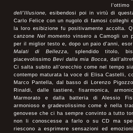
l’ott
dell’Illusione,
esibendosi poi in virtù di quest
Carlo Felice con un nugolo di famosi collegh
la loro esibizione fu positivamente accolta. 
canzone
Nel momento
vinsero a Camogli un pr
per il miglior testo e, dopo un paio d’anni, es
Malati di Bellezza
, splendido titolo, b
piacevolissimo
Bevi dalla mia Bocca
, dall’altr
Ci salta subito all’orecchio come nel tempo s
contempo maturata la voce di Elisa Castelli, co
Marco Pantella, dal basso di Lorenzo Pigozzo,
Rinaldi, dalle tastiere, fisarmonica, armo
Marmorato e dalla batteria di Alessio Fi
armonioso e gradevolissimo come è nella trad
genovese che ci ha sempre convinto a tutto to
non li conoscesse a farlo o su CD ma spec
riescono a esprimere sensazioni ed emozioni