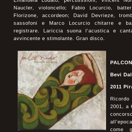
Emanuela Lodato, percusssioni; Vincent Noi
Naucler, violoncello; Fabio Locurcio, batte
Florizone, accordeon; David Devrieze, trom
sassofoni e Marco Locurcio chitarre e ba
registrare. Lariccia suona l’acustica e ca
avvincente e stimolante. Gran disco.
PALCO
Bevi Da
2011 Pi
Ricordo
2001, a 
concors
all’epoc
come g