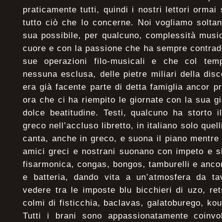
praticamente tutti, quindi i nostri lettori orma
tutto ciò che lo concerne. Noi vogliamo soltan
sua possibile, per qualcuno, complessità music
cuore e con la passione che ha sempre contraddi
sue operazioni filo-musicali e che col tem
nessuna esclusa, delle pietre miliari della dis
era già facente parte di detta famiglia ancor p
ora che ci ha riempito le giornate con la sua gi
dolce beatitudine. Testi, qualcuno ha storto 
greco nell’accluso libretto, in italiano solo quell
canta, anche in greco, e suona il piano mentre
amici greci e nostrani suonano con impeto e s
fisarmonica, congas, bongos, tamburelli e anco
e batteria, dando vita a un’atmosfera da t
vedere tra le imposte blu bicchieri di uzo, re
colmi di fisticchia, baclavas, galatoburego, ko
Tutti i brani sono appassionatamente coinv