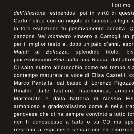
l’ott
dell’Illusione,
esibendosi poi in virtù di quest
Carlo Felice con un nugolo di famosi collegh
la loro esibizione fu positivamente accolta. 
canzone
Nel momento
vinsero a Camogli un pr
per il miglior testo e, dopo un paio d’anni, es
Malati di Bellezza
, splendido titolo, b
piacevolissimo
Bevi dalla mia Bocca
, dall’altr
Ci salta subito all’orecchio come nel tempo s
contempo maturata la voce di Elisa Castelli, co
Marco Pantella, dal basso di Lorenzo Pigozzo,
Rinaldi, dalle tastiere, fisarmonica, armo
Marmorato e dalla batteria di Alessio Fi
armonioso e gradevolissimo come è nella trad
genovese che ci ha sempre convinto a tutto to
non li conoscesse a farlo o su CD ma spec
riescono a esprimere sensazioni ed emozioni