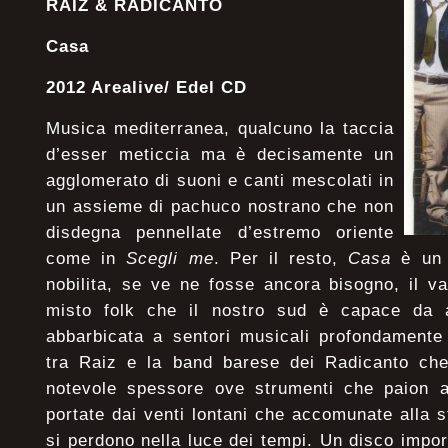
RAIZ & RADICANTO
Casa
2012 Arealive/ Edel CD
Musica mediterranea, qualcuno la taccia
d’esser meticcia ma è decisamente un
agglomerato di suoni e canti mescolati in
un assieme di pachuco nostrano che non
disdegna pennellate d’estremo oriente
come in
Scegli me
. Per il resto,
Casa
è un 
nobilita, se ve ne fosse ancora bisogno, il v
misto folk che il nostro sud è capace da a
abbarbicata a sentori musicali profondamente 
tra Raiz e la band barese dei Radicanto che
notevole spessore ove strumenti che paion a
portate dai venti lontani che accomunate alla s
si perdono nella luce dei tempi. Un disco impo