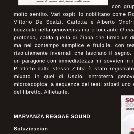
con gru
molto sentito. Vari ospiti lo nobilitano come R
Vittorio De Scalzi, Carlotta e Alberto Onofr
bouzouki nella genovesissima e toccante
O ma
profonda, calda quella di Zibba che firma un di
ma nel contempo semplice e fruibile, con test
risolutamente invernali che lasciano il segno
un paragone con immediatezza mi sovvien in m
Prodotto dallo stesso Zibba è stato registrat
mixato in quel di Uscio, entroterra geno
microscopica la sequenza dei testi stipati uno s
del libretto. Allietante.
MARVANZA REGGAE SOUND
Soluziescion