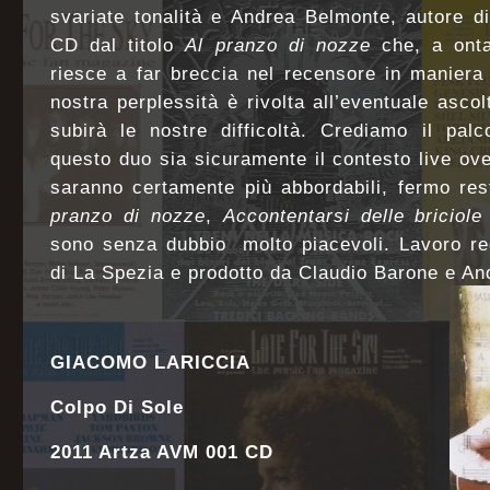
svariate tonalità e Andrea Belmonte, autore d
CD dal titolo
Al pranzo di nozze
che, a onta 
riesce a far breccia nel recensore in maniera
nostra perplessità è rivolta all’eventuale asco
subirà le nostre difficoltà. Crediamo il pal
questo duo sia sicuramente il contesto live ov
saranno certamente più abbordabili, fermo r
pranzo di nozze
,
Accontentarsi delle briciole
sono senza dubbio molto piacevoli. Lavoro reg
di La Spezia e prodotto da Claudio Barone e An
GIACOMO LARICCIA
Colpo Di Sole
2011 Artza AVM 001 CD