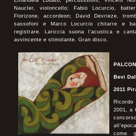
Emanuela Lodato, percusssioni; Vincent Noi
Naucler, violoncello; Fabio Locurcio, batte
Florizone, accordeon; David Devrieze, trom
sassofoni e Marco Locurcio chitarre e ba
registrare. Lariccia suona l’acustica e ca
avvincente e stimolante. Gran disco.
PALCO
Bevi Da
2011 Pi
Ricordo
2001, a 
concors
all’epoc
come g