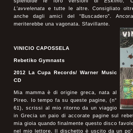
splendide le loro versioni di
Eskimo
,
L’avvelenata
e tutte le altre. Consigliato ol
anche dagli amici del “Buscadero”. Ancor
meriterebbe una vagonata. Sfavillante.
VINICIO CAPOSSELA
Rebetiko Gymnasts
2012 La Cupa Records/ Warner Music
CD
Mia mamma è di origine greca, nata al
Pireo. Io tempo fa su queste pagine, (n°
61), scrissi al mio ritorno da un viaggio
in Grecia un paio di accorate pagine sul rebet
mia gioia quando finalmente questo disco favol
nel mio lettore. Il dischetto è uscito da un po