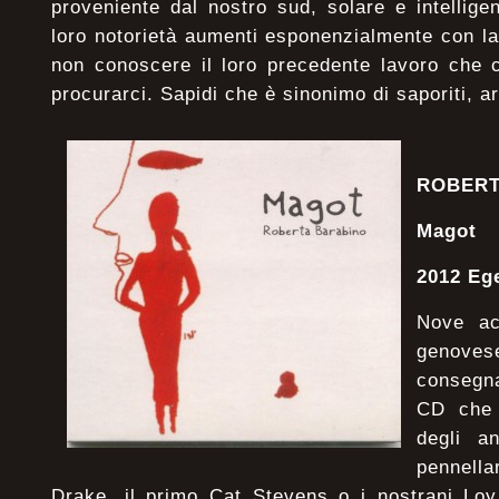
proveniente dal nostro sud, solare e intellig
loro notorietà aumenti esponenzialmente con la
non conoscere il loro precedente lavoro che
procurarci. Sapidi che è sinonimo di saporiti, arg
ROBERT
Magot
2012 Eg
Nove ac
genoves
consegna
CD che 
degli a
pennell
Drake, il primo Cat Stevens o i nostrani Lo