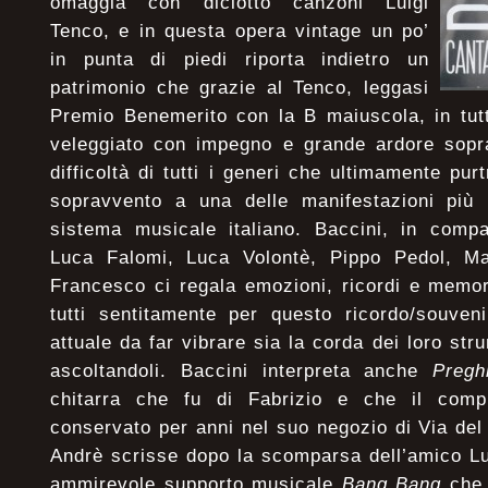
omaggia con diciotto canzoni Luigi
Tenco, e in questa opera vintage un po’
in punta di piedi riporta indietro un
patrimonio che grazie al Tenco, leggasi
Premio Benemerito con la B maiuscola, in tut
veleggiato con impegno e grande ardore sopra 
difficoltà di tutti i generi che ultimamente pu
sopravvento a una delle manifestazioni più i
sistema musicale italiano. Baccini, in comp
Luca Falomi, Luca Volontè, Pippo Pedol, M
Francesco ci regala emozioni, ricordi e memor
tutti sentitamente per questo ricordo/souven
attuale da far vibrare sia la corda dei loro str
ascoltandoli. Baccini interpreta anche
Pregh
chitarra che fu di Fabrizio e che il comp
conservato per anni nel suo negozio di Via d
Andrè scrisse dopo la scomparsa dell’amico Lu
ammirevole supporto musicale
Bang Bang
che 