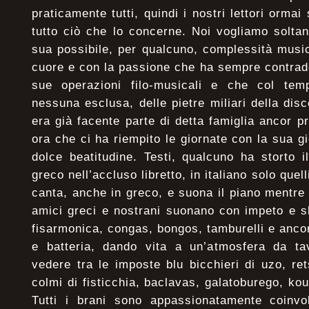
praticamente tutti, quindi i nostri lettori orma
tutto ciò che lo concerne. Noi vogliamo soltan
sua possibile, per qualcuno, complessità music
cuore e con la passione che ha sempre contraddi
sue operazioni filo-musicali e che col tem
nessuna esclusa, delle pietre miliari della dis
era già facente parte di detta famiglia ancor p
ora che ci ha riempito le giornate con la sua gi
dolce beatitudine. Testi, qualcuno ha storto 
greco nell’accluso libretto, in italiano solo quell
canta, anche in greco, e suona il piano mentre
amici greci e nostrani suonano con impeto e s
fisarmonica, congas, bongos, tamburelli e anco
e batteria, dando vita a un’atmosfera da t
vedere tra le imposte blu bicchieri di uzo, re
colmi di fisticchia, baclavas, galatoburego, ko
Tutti i brani sono appassionatamente coinv