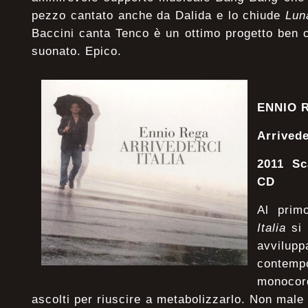
pezzo cantato anche da Dalida e lo chiude
Lun
Baccini canta Tenco è un ottimo progetto ben 
suonato. Epico.
ENNIO 
Arrivede
2011 Sc
CD
Al prim
Italia
si 
avvilup
conte
monocor
ascolti per riuscire a metabolizzarlo. Non male i