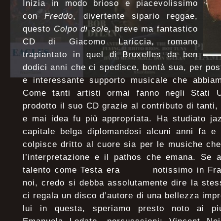
Inizia in modo brioso e piacevolissimo
con
Freddo
, divertente sipario reggae,
questo
Colpo di sole
, breve ma fantastico
CD di Giacomo Lariccia, romano
trapiantato in quel di Bruxelles da ben
dodici anni che ci spedisce, bontà sua, per pos
e interessante supporto musicale che abbiam
Come tanti artisti ormai fanno negli Stati U
prodotto il suo CD grazie al contributo di tanti,
e mai idea fu più appropriata. Ha studiato ja
capitale belga diplomandosi alcuni anni fa e
colpisce dritto al cuore sia per le musiche che
l’interpretazione e il pathos che emana. Se 
talento come Testa era notissimo in Fran
noi, credo si debba assolutamente dire la ste
ci regala un disco d’autore di una bellezza im
lui in questa, speriamo presto noto ai pi