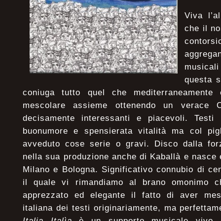
Viva l’a
che il n
contor
aggregan
musical
questa s
coniuga tutto quel che mediterraneamente 
mescolare assieme ottenendo un verace CD
decisamente interessanti e piacevoli. Testi i
buonumore e spensierata vitalità ma col pig
avveduto cose serie o gravi. Disco dalla for
nella sua produzione anche di Kaballà e nasce e
Milano e Bologna. Significativo connubio di cen
il quale vi rimandiamo al brano omonimo ch
apprezzato ed elegante il fatto di aver me
italiana dei testi originariamente, ma perfettame
Italia Italìa
è un supporto musicale vivo, br