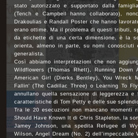
stato autorizzato e supportato dalla famigli
(Tench e Campbell hanno collaborato), non
Drakoulias e Randall Poster che hanno lavorat
erano ottime. Ma il problema di questi tributi, 
da etichette di una certa dimensione, è la sc
orienta, almeno in parte, su nomi conosciuti 
generalista.
Così abbiamo interpretazioni che non aggiun
Wildflowers (Thomas Rhett), Running Down
American Girl (Dierks Bentley), You Wreck M
Fallin’ (The Cadillac Three) o Learning To Fl
annullano quella sensazione di leggerezza e f
caratteristiche di Tom Petty e delle sue splendi
Tra le 20 esecuzioni non mancano momenti riu
Should Have Known It di Chris Stapleton, la som
Jamey Johnson, una spedita Refugee di Wy
Wilson, Angel Dream (No. 2) dell’impeccabile Wi