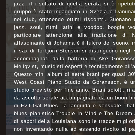
jazz: il risultato di quella serata si è ripetu
gruppo è stato ingaggiato in Svezia e Danimar
nei club, ottenendo ottimi riscontri. Suonano
jazz, soul, ritmi latini e voodoo, boogie wo
particolare attenzione alla tradizione d
affascinante di Johanna è il fulcro del suono, m
il sax di Torbjorn Stenson si distinguono negli s
accompagnati dalla batteria di Ake Goranss
Mellqvist, musicisti esperti e tecnicamente all’
Questo mini album di sette brani per quasi 30’
West Coast Piano Studio da Goransson, è un a
studio previsto per fine anno. Brani sciolti, rila
da ascolto serale accompagnato da un buon bic
di Evil Gal Blues, la languida e sensuale Tha
blues pianistico Trouble In Mind e The Dream
di sapori della Louisiana sono le tracce miglior
non inventando nulla ed essendo rivolto al pas