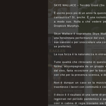
SKYE WALLACE – Terribly Good (Six 
È uscito poco più di un anno fa questo
cantautrice? Sì, anche. È una rocke
a modo suo. Nulla a che vedere pe
Dropkick Murphys.
Skye Wallace è soprattutto Skye Wall
una forsennata performance dal vivo, 
sue canzoni o per snocciolare una cov
se preferite).
La sua forza è la naturalezza in entram
Tutte qualità che ritroviamo in quest
forma, accompagnata da un gruppo el
dal vivo, fatta eccezione per la bassi
cori che per la presenza scenica, e de
Non è dunque un caso se la musicist
trasmesso i lavori con continuità e co
Il disco è il risultato di una serie di 
registrati nel periodo pandemico e qui
così in cabina di regia troviamo s