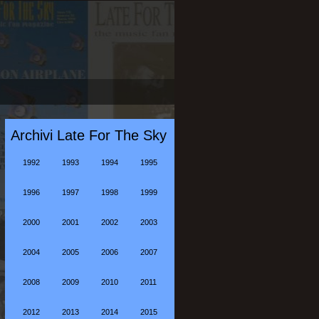
Archivi Late For The Sky
1992
1993
1994
1995
1996
1997
1998
1999
2000
2001
2002
2003
2004
2005
2006
2007
2008
2009
2010
2011
2012
2013
2014
2015