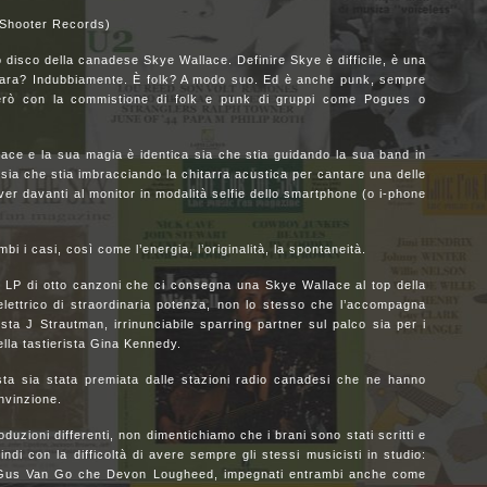
Shooter Records)
 disco della canadese Skye Wallace. Definire Skye è difficile, è una
ttara? Indubbiamente. È folk? A modo suo. Ed è anche punk, sempre
rò con la commistione di folk e punk di gruppi come Pogues o
ace e la sua magia è identica sia che stia guidando la sua band in
sia che stia imbracciando la chitarra acustica per cantare una delle
er davanti al monitor in modalità selfie dello smartphone (o i-phone
bi i casi, così come l’energia, l’originalità, la spontaneità.
o LP di otto canzoni che ci consegna una Skye Wallace al top della
ettrico di straordinaria potenza, non lo stesso che l’accompagna
sta J Strautman, irrinunciabile sparring partner sul palco sia per i
lla tastierista Gina Kennedy.
a sia stata premiata dalle stazioni radio canadesi che ne hanno
nvinzione.
produzioni differenti, non dimentichiamo che i brani sono stati scritti e
ndi con la difficoltà di avere sempre gli stessi musicisti in studio:
ia Gus Van Go che Devon Lougheed, impegnati entrambi anche come