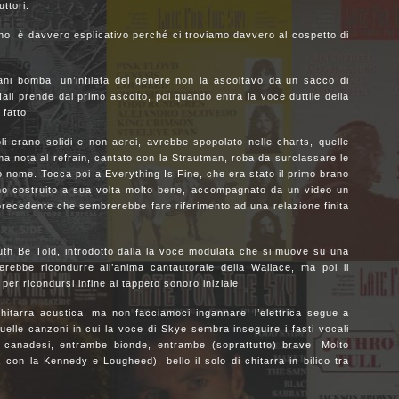
ttori.
meno, è davvero esplicativo perché ci troviamo davvero al cospetto di
ani bomba, un’infilata del genere non la ascoltavo da un sacco di
ail prende dal primo ascolto, poi quando entra la voce duttile della
 fatto.
li erano solidi e non aerei, avrebbe spopolato nelle charts, quelle
ma nota al refrain, cantato con la Strautman, roba da surclassare le
 nome. Tocca poi a Everything Is Fine, che era stato il primo brano
ano costruito a sua volta molto bene, accompagnato da un video un
 precedente che sembrerebbe fare riferimento ad una relazione finita
uth Be Told, introdotto dalla la voce modulata che si muove su una
erebbe ricondurre all’anima cantautorale della Wallace, ma poi il
 per ricondursi infine al tappeto sonoro iniziale.
hitarra acustica, ma non facciamoci ingannare, l’elettrica segue a
elle canzoni in cui la voce di Skye sembra inseguire i fasti vocali
be canadesi, entrambe bionde, entrambe (soprattutto) brave. Molto
, con la Kennedy e Lougheed), bello il solo di chitarra in bilico tra