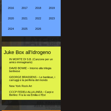
2016
2017
2018
2019
2020
2021
2022
2023
2024
2025
2026
Juke Box all'Idrogeno
IN MORTE DI S.B. (Canzone per un
amico immaginario)
DAVID BOWIE – Intorno alla trilogia
berlinese
GEORGE BRASSENS – Le banlieue, i
carruggi e la periferia del mondo
New York Rock Art
CCCP FEDELI ALLA LINEA – Carpi e
Berlino: Fra la via Emilia e l’Est