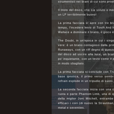
strumentisti nei brani di cui sono produ
Il titolo del disco, che sia voluto o 
un LP terribilmente buono!
La prima facciata si apre con tre br
tempo, l’incedere lento di Tooth And N
Wallace a dominare il brano, il gioco è
The Doubt, in un’epoca in cui i singo
vere: è un brano contagioso dalla pri
Runaways, con un riff degno di questo
del disco ad uscire alla luce, un br
po’ inquietante, con un testo come il
in modo sbagliato.
La prima facciata si conclude con Tr
base ipnotica, il primo verso sembr
refrain esplode in un tripudio di suoni,
La seconda facciata inizia con una c
ruota e parte Phantom Limb, una di qu
della miglior Joni Mitchell, entram
efficaci i cori (di nuovo la Strautman
metal e seventies.