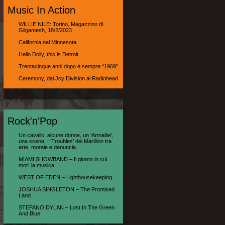
Music In Action
WILLIE NILE: Torino, Magazzino di
Gilgamesh, 18/2/2023
California nel Minnesota
Hello Dolly, this is Detroit
Trentacinque anni dopo è sempre “1969″
Ceremony, dai Joy Division ai Radiohead
Rock'n'Pop
Un cavallo, alcune donne, un ‘Armalite’,
una scena. I ‘Troubles’ dei Marillion tra
arte, morale e denuncia.
MIAMI SHOWBAND – Il giorno in cui
morì la musica
WEST OF EDEN – Lighthousekeeping
JOSHUA SINGLETON – The Promised
Land
STEFANO DYLAN – Lost In The Green
And Blue