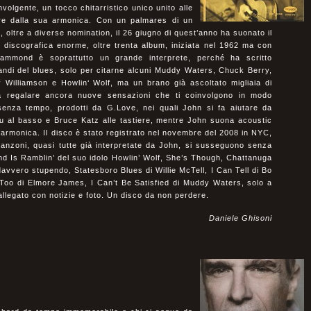
volgente, un tocco chitarristico unico unito alle
rre dalla sua armonica. Con un palmares di un
tre a diverse nomination, il 26 giugno di quest’anno ha suonato il
discografica enorme, oltre trenta album, iniziata nel 1962 ma con
 Hammond è soprattutto un grande interprete, perché ha scritto
grandi del blues, solo per citarne alcuni Muddy Waters, Chuck Berry,
illiamson e Howlin‘ Wolf, ma un brano già ascoltato migliaia di
a regalare ancora nuove sensazioni che ti coinvolgono in modo
i senza tempo, prodotti da G.Love, nei quali John si fa aiutare da
 al basso e Bruce Katz alle tastiere, mentre John suona acoustic
e armonica. Il disco è stato registrato nel novembre del 2008 in NYC,
canzoni, quasi tutte già interpretate da John, si susseguono senza
ind Is Ramblin’ del suo idolo Howlin’ Wolf, She’s Though, Chattanuga
davvero stupendo, Statesboro Blues di Willie McTell, I Can Tell di Bo
Too di Elmore James, I Can’t Be Satisfied di Muddy Waters, solo a
 allegato con notizie e foto. Un disco da non perdere.
Daniele Ghisoni