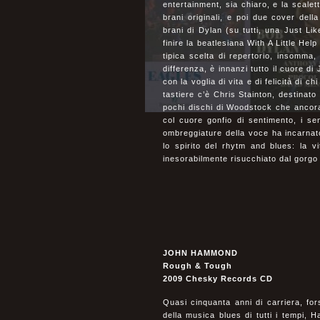
entertainment, sia chiaro, e la scalett
brani originali, e poi due cover del
brani di Dylan (su tutti, una Just Lik
finire la beatlesiana With A Little He
tipica scelta di repertorio, insomma,
differenza, è innanzi tutto il cuore d
con la voglia di vita e di felicità di c
tastiere c’è Chris Stainton, destinat
pochi dischi di Woodstock che ancora 
col cuore gonfio di sentimento, i sen
ombreggiature della voce ha incarnato
lo spirito del rhytm and blues: la v
inesorabilmente risucchiato dal gorgo 
JOHN HAMMOND
Rough & Tough
2009 Chesky Records CD
Quasi cinquanta anni di carriera, for
della musica blues di tutti i tempi,