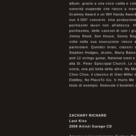
album, grazie a una voce calda e coin
sonorità stupende che riesce a tra
Grammy Award e un WH Handy Award, ol
suo 4.000° concerto. Una produzione 
pochissimi lavori non all’altezza.
pochissimo, delle canzoni di tutti i 
Jimmy Reed, Son House, Sonny Boy W
volte nella sua esecuzione riesce 
particolare. Quindici brani, classic
Stephen Hodges, drums, Marty Baloou
and 12 strings guitar, National steel 
alla St. Peter Episcopal Church. Le 
sosta, una più bella della altra: My M
Choo Choo, il classico di Glen Miller 
Diddley, No PlaceTo Go, It Hurts Me 
titolo di esempio. Notevole il booklett
ZACHARY RICHARD
Last Kiss
2009 Artisti Garage CD