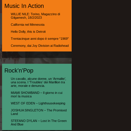
Music In Action
WILLIE NILE: Torino, Magazzino di
Gilgamesh, 18/2/2023
California nel Minnesota
Hello Dolly, this is Detroit
Trentacinque anni dopo è sempre “1969″
Ceremony, dai Joy Division ai Radiohead
Rock'n'Pop
Un cavallo, alcune donne, un ‘Armalite’,
una scena. I ‘Troubles’ dei Marillion tra
arte, morale e denuncia.
MIAMI SHOWBAND – Il giorno in cui
morì la musica
WEST OF EDEN – Lighthousekeeping
JOSHUA SINGLETON – The Promised
Land
STEFANO DYLAN – Lost In The Green
And Blue