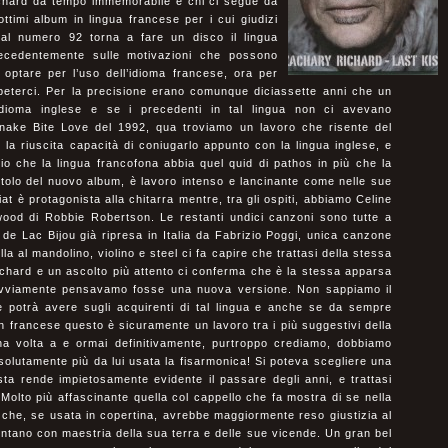
hard da tempo immemorabile e chi ci segue da
timi album in lingua francese per i cui giudizi
o al numero 92 torna a fare un disco il lingua
recedentemente sulle motivazioni che possono
optare per l’uso dell’idioma francese, ora per
ipeterci. Per la precisione erano comunque diciassette anni che un
dioma inglese e se i precedenti in tal lingua non ci avevano
Snake Bite Love del 1992, qua troviamo un lavoro che risente del
la riuscita capacità di coniugarlo appunto con la lingua inglese, e
vio che la lingua francofona abbia quel quid di pathos in più che la
titolo del nuovo album, è lavoro intenso e lancinante come nelle sue
at è protagonista alla chitarra mentre, tra gli ospiti, abbiamo Celine
wood di Robbie Robertson. Le restanti undici canzoni sono tutte a
 de Lac Bijou già ripresa in Italia da Fabrizio Poggi, unica canzone
a al mandolino, violino e steel ci fa capire che trattasi della stessa
chard e un ascolto più attento ci conferma che è la stessa apparsa
vviamente pensavamo fosse una nuova versione. Non sappiamo il
e potrà avere sugli acquirenti di tal lingua e anche se da sempre
 francese questo è sicuramente un lavoro tra i più suggestivi della
a volta a e ormai definitivamente, purtroppo crediamo, dobbiamo
solutamente più da lui usata la fisarmonica! Si poteva scegliere una
sta rende impietosamente evidente il passare degli anni, e trattasi
Molto più affascinante quella col cappello che fa mostra di se nella
 che, se usata in copertina, avrebbe maggiormente reso giustizia al
ontano con maestria della sua terra e delle sue vicende. Un gran bel