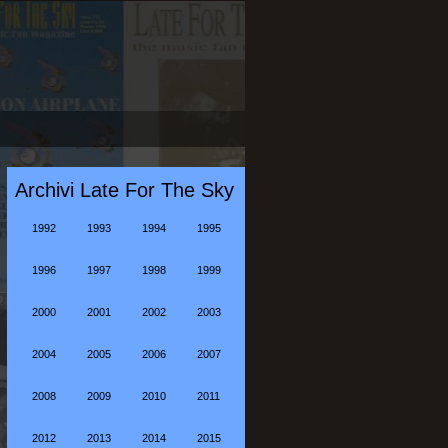
Archivi Late For The Sky
1992
1993
1994
1995
1996
1997
1998
1999
2000
2001
2002
2003
2004
2005
2006
2007
2008
2009
2010
2011
2012
2013
2014
2015