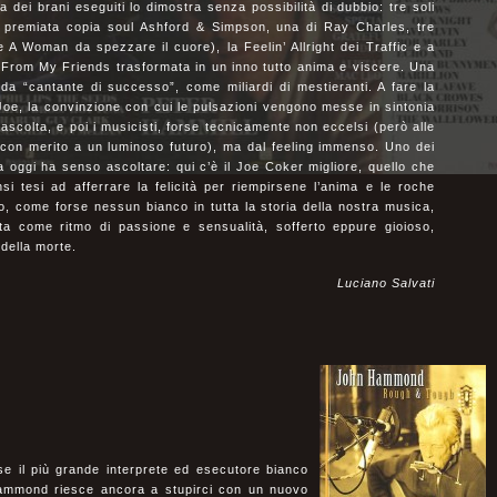
a dei brani eseguiti lo dimostra senza possibilità di dubbio: tre soli
la premiata copia soul Ashford & Simpson, una di Ray Charles, tre
e A Woman da spezzare il cuore), la Feelin’ Allright dei Traffic e a
lp From My Friends trasformata in un inno tutto anima e viscere. Una
 da “cantante di successo”, come miliardi di mestieranti. A fare la
i Joe, la convinzione con cui le pulsazioni vengono messe in sintonia
hi ascolta, e poi i musicisti, forse tecnicamente non eccelsi (però alle
o con merito a un luminoso futuro), ma dal feeling immenso. Uno dei
oggi ha senso ascoltare: qui c’è il Joe Coker migliore, quello che
si tesi ad afferrare la felicità per riempirsene l’anima e le roche
, come forse nessun bianco in tutta la storia della nostra musica,
ita come ritmo di passione e sensualità, sofferto eppure gioioso,
della morte.
Luciano Salvati
se il più grande interprete ed esecutore bianco
 Hammond riesce ancora a stupirci con un nuovo