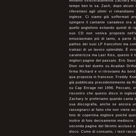
Amiamo svisceratamente Zachary Ric
tempo ben lo sa. Zach, dopo alcuni ot
riferentesi agli ultimi vi rimandiam
inglese. Ci siamo già soffermati p
spingere il cantante canadese ora a 
quello anglofono evitando quindi di r
suo CD non veniva proposto nell’i
entusiasmato più di tanto, a parte 
pathos dei suoi LP francofoni ma con 
trattasi di un lavoro splendido. È ov
caratterizza ma Last Kiss, questo il 
migliori pagine del passato. Eric Sauvi
Dion nel bel duetto su Acadian Drift
firma Richard e vi ritroviamo Au bord
qua proposta in francese. Freddy Koell
già pubblicata precedentemente da Ri
su Cap Enrage nel 1996. Peccato, o
riscontro che questo disco in ingles
Zachary lo preferiamo quando canta in
sua discografia, anche se ancora un
rassegnarci al fatto che non viene as
foto di copertina migliore poiché que
inoltre di foto decisamente mediocre. 
seconda pagina del libretto accluso e
disco. Come di consueto, i testi racc