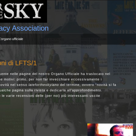
gacy Association
L’organo ufficiale
oni di LFTS/1
ente nelle pagine del nostro Organo Ufficiale ha traslocato nel
e motivi: primo, per non far invecchiare eccessivamente i
(novità nel senso
latefortheskyiano
del termine, ovvero “novità si fa
alche pagina sulla rivista e dedicarla all’approfondimento.
le varie recensioni delle (per noi) più interessanti uscite