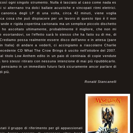
così ogni singolo strumento. Nulla è lasciato al caso come nada es
si alternano tra dolci ballate acustiche e sincopati ritmi elettrici.
 canonica degli LP di una volta, circa 42 minuti, viene voglia
nica cosa che può dispiacere per un lavoro di questo tipo è il non
grande e rigida copertina cartonata ma un semplice piccolo dischetto
he ho ascoltato ultimamente, probabilmente il migliore, che non mi
e esortandovi, se l’effetto sarà lo stesso che ha fatto su di me, di
 Crediamo possa realmente essere disco dell’anno e in attesa (pare
 Italia) di andare a vederli, ci accingiamo a riascolatre Charlie
precedente CD What The Crow Brings è uscito nell’ottobre del 2007.
l titolo Low Anthem edito in un paio di centinaia di copie vendute
 loro stessi ritirato con nessuna intenzione di mai più ripubblicarlo.
pensiamo in un immediato futuro farà sicuramente ancor parlare di
di più.
Ronald Stancanelli
stati il gruppo di riferimento per gli appassionati