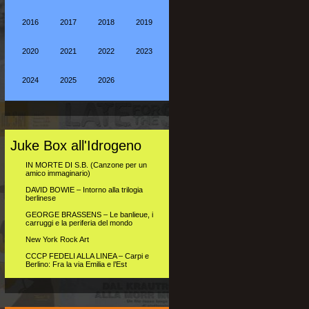
2016
2017
2018
2019
2020
2021
2022
2023
2024
2025
2026
Juke Box all'Idrogeno
IN MORTE DI S.B. (Canzone per un
amico immaginario)
DAVID BOWIE – Intorno alla trilogia
berlinese
GEORGE BRASSENS – Le banlieue, i
carruggi e la periferia del mondo
New York Rock Art
CCCP FEDELI ALLA LINEA – Carpi e
Berlino: Fra la via Emilia e l’Est