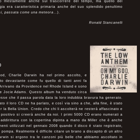
ato mestamente anche sul trascorrere del tempo, ma quello del
gia era caratteristica primaria anche del suo splendido penultimo
si, passata come una meteora
…).
Ronald Stancanelli
)
d, Charlie Darwin ha nel primo ascolto, e
tto devastante come fu quello di tanti anni fa
 Arrivano da Providence nel Rhode Island e sono
 e Jocie Adams. Questo album ha venduto circa
sse che il passa parola data la loro indubbia bravura ha generato.
ato il loro CD ne ha parlato, e così via sino a che, alla fine, è stato
 la Bella Union. Credo che chi li ascolterà ne resterà affascinato e
 positivo si creerà anche da noi. I primi 5000 CD erano numerati a
addirittura con la copertina dipinta a mano da Miller che è anche
umenti utilizzati nel gennaio 2008 quando il disco è stato registrato,
pompa. Realmente è difficile citare un brano a discapito di un altro
win si ergono tra le canzoni più belle che abbiamo ascoltato in