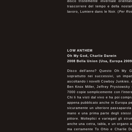
disco tristemente invernale orient
trascorrere del tempo e della nostal
lavoro, Lumiere dans le Noir. (
Per Ro
LOW ANTHEM
Oh My God, Charlie Darwin
2008 Bella Union (Usa, Europa 2009
Disco dell’anno? Questo Oh My Go
soprattutto nei successivi, un impa
ascoltando i novelli Cowboy Junkies.
Ben Knox Miller, Jeffrey Prystowsky
7000 copie semplicemente con l’intere
Chi li ha visti dal vivo e ha poi compr
appena pubblicato anche in Europa per
sicuramente un ulteriore passaparola
mano e una prima parte degli stessi 
pittore. Molteplici e variegati gli str
anche una cetra, tabla, e un organo a 
ma certamente To Ohio e Charlie Dar