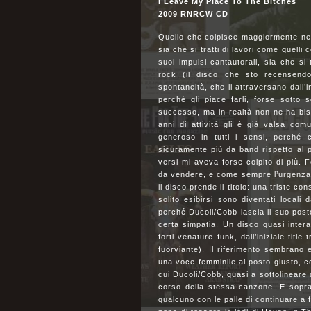
I Leave My Place To The Bitches
2009 RNRCW CD
Quello che colpisce maggiormente nei 
sia che si tratti di lavori come quelli 
suoi impulsi cantautorali, sia che si 
rock (il disco che sto recensendo 
spontaneità, che li attraversano dall’in
perché gli piace farli, forse sotto 
successo, ma in realtà non ne ha biso
anni di attività gli è già valsa com
generoso in tutti i sensi, perché 
sicuramente più da band rispetto al 
versi mi aveva forse colpito di più.
da vendere, e come sempre l’urgenza di
il disco prende il titolo: una triste co
solito esibirsi sono diventati locali 
perché Ducoli/Cobb lascia il suo posto
certa simpatia. Un disco quasi intera
forti venature funk, dall’iniziale titl
fuorviante). Il riferimento sembrano e
una voce femminile al posto giusto, c
cui Ducoli/Cobb, quasi a sottolineare q
corso della stessa canzone. E sopratt
qualcuno con le palle di continuare a f