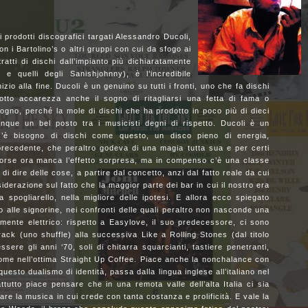
prodotti discografici targati Alessandro Ducoli,
con i Bartolino’s o altri gruppi con cui da sfogo ai
tratti di dischi dall’impianto più dichiaratamente
e quelli degli Sanishjohnny), è l’incredibile
izio alla fine. Ducoli è un genuino su tutti i fronti, uno che fa dischi
sotto accarezza anche il sogno di ritagliarsi una fetta di fama o
gno, perché la mole di dischi che ha prodotto in poco più di dieci
unque un bel posto tra i musicisti degni di rispetto. Ducoli è un
c’è bisogno di dischi come questo, un disco pieno di energia,
precedente, che peraltro godeva di una magia tutta sua e per certi
 Forse ora manca l’effetto sorpresa, ma in compenso c’è una classe
 dire delle cose, a partire dal concetto, anzi dal fatto reale da cui
nsiderazione sul fatto che la maggior parte dei bar in cui il nostro era
da spogliarello, nella migliore delle ipotesi. E allora ecco spiegato
 alle signorine, nei confronti delle quali peraltro non nasconde una
mente elettrico: rispetto a Easylove, il suo predecessore, ci sono
e track (uno shuffle) alla successiva Like a Rolling Stones (dal titolo
ssere gli anni ‘70, soli di chitarra squarcianti, tastiere penetranti,
ome nell’ottima Straight Up Coffee. Piace anche la nonchalance con
uesto dualismo di identità, passa dalla lingua inglese all’italiano nel
utto piace pensare che in una remota valle dell’alta Italia ci sia
are la musica in cui crede con tanta costanza e prolificità. E vale la