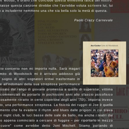
he Woods, il brano che conclude questa ennesima fatica del nostro:
asse questa canzone direbbe che l’avrebbe voluta scrivere lui, lui
to a includerne nemmeno una che sia bella solo la metà di questa.
Paolo Crazy Carnevale
esto concerto non mi importa nulla. Sarà magari
l mito di Woodstock mi è arrivato addosso già
 sogno di altri sognatori ormai trasformato in
e all’indomani della sua strepitosa performance
ssato dal rango di giovane promessa a quello di superstar, vittima
 commerciali da portarlo in pochissimi anni allo sfascio psicofisico
samente ritratto in certe copertine degli anni ’70!). Importa invece
, una performance strepitosa. La fisicità dei ruggiti di Joe è quella
imento che fa evadere il rhytm and blues dalle prigioni in cui stava
ei night club, le luci basse delle sale da ballo, ma anche i teatri dai
no appena cominciato a cercare di fuggire – per riportarlo in mezzo
cuore” come avrebbe detto Joni Mitchell. Stiamo parlando di