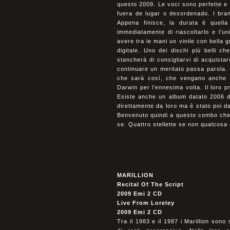
questo 2009. Le voci sono perfette e 
fuera de lugar o desordenado. I brani 
Appena finisce, la durata è quella
immediatamente di riascoltarlo e l’u
avere tra le mani un vinile con bella 
digitale. Uno dei dischi più belli c
stancherà di consigliarvi di acquistar
continuare un meritato passa parola.
che sarà così, che vengano anche in
Darwin per l’ennesima volta. Il loro 
Esiste anche un album datato 2006 da
direttamente da loro ma è stato poi da
Benvenuto quindi a questo combo che 
se. Quattro stellette se non qualcosa 
MARILLION
Recital Of The Script
2009 Emi 2 CD
Live From Loreley
2009 Emi 2 CD
Tra il 1983 e il 1987 i Marillion sono 