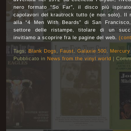
nero formato “So Far”, il disco più ispira
capolavori del krautrock tutto (e non solo). Il
alla “4 Men With Beards” di San Francisco, 
settore delle ristampe, titolare di un suc
invitiamo a scoprire fra le pagine del web.
(con
Tags:
Blank Dogs
,
Faust
,
Galaxie 500
,
Mercury
Pubblicato in
News from the vinyl world
|
Commen