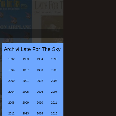
Archivi Late For The Sky
1992
1993
1994
1995
1996
1997
1998
1999
2000
2001
2002
2003
2004
2005
2006
2007
2008
2009
2010
2011
2012
2013
2014
2015