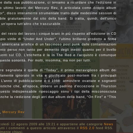
dalla sua pubblicazione, ci teniamo a ricordare che l’edizione in
timo ultimo lavoro dei Mercury Rev, è articolata come doppio album
r”, disco interamente strumentale tratto dalle medesime session di
bile gratuitamente dal sito della band. Si tratta, quindi, dell’unico
un’opera tutt’altro che trascurabile.
del resto del lavoro i cinque brani in più rispetto all’edizione in CD
io vinile di “Under And Under”, l’ultimo brillante prodotto a firma
americana artefice di un fascinoso post punk dalle contaminazioni
to perso non tanto per demerito degli inediti quanto per il livello
resenti sul CD. L’etichetta è la In The Red e l’acquisto è comunque
queste sonorità. Per molti, insomma, ma non per tutti.
re segnalata è quella di “Today”, il primo meraviglioso album dei
amente ignorato in vita e glorificato post-mortem fra i principali
 L’anno di pubblicazione è il 1988: atmosfere ovattate e sognanti
istiche che, all’epoca, ebbero un padrino d’eccezione in Thurston
questo indispensabile ripescaggio sono i tipi della misconosciuta
che la riedizione degli atri due album della band, “On Fire” e “This
,
Mercury Rev
coledì 12 agosto 2009 alle 19:21 e appartiene alle categorie
News
utti i commenti a questo articolo attraverso il
RSS 2.0
feed RSS.
lmente chiusi.