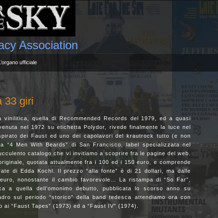
gacy Association
L’organo ufficiale
33 giri
mpa vinilitica, quella di Recommended Records del 1979, ed a quasi
enuta nel 1972 su etichetta Polydor, rivede finalmente la luce nel
spirato dei Faust ed uno dei capolavori del krautrock tutto (e non
alla “4 Men With Beards” di San Francisco, label specializzata nel
succulento catalogo che vi invitiamo a scoprire fra le pagine del web.
 originale, quotata attualmente fra i 100 ed i 150 euro, e comprende
ate di Edda Kochl. Il prezzo “alla fonte” è di 21 dollari, ma dalle
0 euro, nonostante il cambio favorevole… La ristampa di “So Far”,
ca a quella dell’omonimo debutto, pubblicata lo scorso anno su
quadro sul periodo “storico” della band tedesca attendiamo ora con
 ai “Faust Tapes” (1973) ed a “Faust IV” (1974).