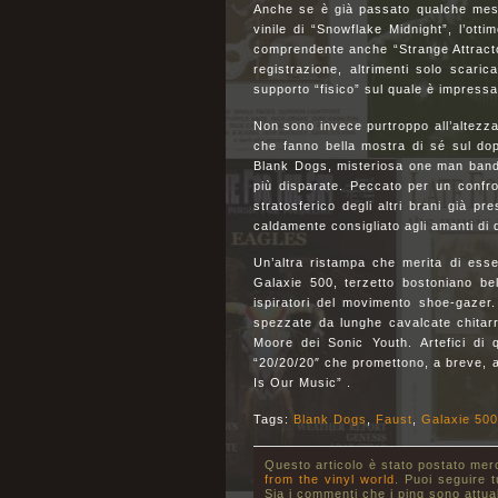
Anche se è già passato qualche mese 
vinile di “Snowflake Midnight”, l’ot
comprendente anche “Strange Attracto
registrazione, altrimenti solo scarica
supporto “fisico” sul quale è impressa 
Non sono invece purtroppo all’altezza 
che fanno bella mostra di sé sul dopp
Blank Dogs, misteriosa one man band 
più disparate. Peccato per un confron
stratosferico degli altri brani già p
caldamente consigliato agli amanti di 
Un’altra ristampa che merita di esse
Galaxie 500, terzetto bostoniano bell
ispiratori del movimento shoe-gazer.
spezzate da lunghe cavalcate chitarr
Moore dei Sonic Youth. Artefici di 
“20/20/20″ che promettono, a breve, an
Is Our Music” .
Tags:
Blank Dogs
,
Faust
,
Galaxie 500
Questo articolo è stato postato mer
from the vinyl world
. Puoi seguire t
Sia i commenti che i ping sono attua