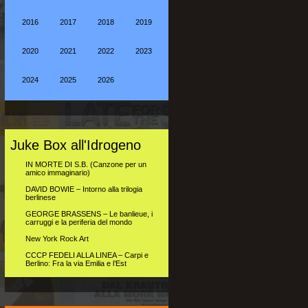
2016
2017
2018
2019
2020
2021
2022
2023
2024
2025
2026
Juke Box all'Idrogeno
IN MORTE DI S.B. (Canzone per un
amico immaginario)
DAVID BOWIE – Intorno alla trilogia
berlinese
GEORGE BRASSENS – Le banlieue, i
carruggi e la periferia del mondo
New York Rock Art
CCCP FEDELI ALLA LINEA – Carpi e
Berlino: Fra la via Emilia e l’Est