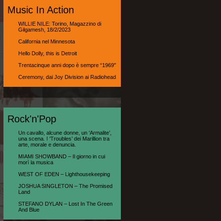
Music In Action
WILLIE NILE: Torino, Magazzino di
Gilgamesh, 18/2/2023
California nel Minnesota
Hello Dolly, this is Detroit
Trentacinque anni dopo è sempre “1969″
Ceremony, dai Joy Division ai Radiohead
Rock'n'Pop
Un cavallo, alcune donne, un ‘Armalite’,
una scena. I ‘Troubles’ dei Marillion tra
arte, morale e denuncia.
MIAMI SHOWBAND – Il giorno in cui
morì la musica
WEST OF EDEN – Lighthousekeeping
JOSHUA SINGLETON – The Promised
Land
STEFANO DYLAN – Lost In The Green
And Blue