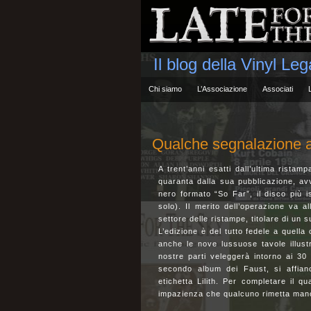
Il blog della Vinyl Le
Chi siamo
L’Associazione
Associati
Qualche segnalazione a 
A trent’anni esatti dall’ultima rista
quaranta dalla sua pubblicazione, avv
nero formato “So Far”, il disco più i
solo). Il merito dell’operazione va 
settore delle ristampe, titolare di un 
L’edizione è del tutto fedele a quella
anche le nove lussuose tavole illustr
nostre parti veleggerà intorno ai 3
secondo album dei Faust, si affian
etichetta Lilith. Per completare il 
impazienza che qualcuno rimetta mano