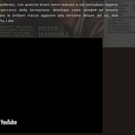
quilibrato, con qualche brano meno ispirato e più immediato rispetto
 percorso della formazione, destinato come sempre ad essere
ano le brillanti tracce aggiunte alla versione deluxe del cd, due
Who I Am.