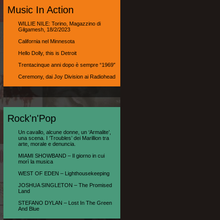
Music In Action
WILLIE NILE: Torino, Magazzino di
Gilgamesh, 18/2/2023
California nel Minnesota
Hello Dolly, this is Detroit
Trentacinque anni dopo è sempre “1969″
Ceremony, dai Joy Division ai Radiohead
Rock'n'Pop
Un cavallo, alcune donne, un ‘Armalite’,
una scena. I ‘Troubles’ dei Marillion tra
arte, morale e denuncia.
MIAMI SHOWBAND – Il giorno in cui
morì la musica
WEST OF EDEN – Lighthousekeeping
JOSHUA SINGLETON – The Promised
Land
STEFANO DYLAN – Lost In The Green
And Blue