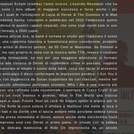
mmanuel Echem (tromba) l’anno scorso. L’esordio Revelator che ha
sono i loro album di maggiore successo e forse anche i più
tra i quali le rivisitazioni di Layla di Derek & The Dominos e di Mad
ndemia hanno concepito e pubblicato nel 2022 l’ambizioso quinto
visa in quattro capitoli separati, che sono stati riuniti solo in uno
e limitato a 2500 copie.
ensa attività live, la band è tornata in studio per registrare il sesto
 una copertina futurista e fumettistica poco convincente, prodotto
n artisti di diverso genere, da 50 Cent ai Mastodon, da Eminem a
 ma non proprio in linea con la musica della TTB. Invece il risultato
della formazione, se non per una maggiore attenzione al formato
ce alla chitarra di Derek di risplendere come in passato, seppure
atturato al meglio il suono della band, cosa non facile in presenza
o anticipato il disco confermano le impressioni positive: I Got You è
o con leggerezza da Susan supportata da cori rilassati, mentre nel
 assolo allmaniano purtroppo sfumato, Who I Am è una traccia più
 con una raffinata coda strumentale. L’apertura di Crazy Cryin’ è un
ro un rock intenso e potente, What In The World una traccia
pel e soul, Future Soul un rock fin troppo spinto e atipico per le
The Knife la voce solista è affidata a Mattison che mette in luce il
 fiati e da Derek che si lascia andare nella porzione solista senza
lla presa immediata di Dixon, autore anche della successiva Devil
mpronta soul con Derek in primo piano. Si chiude con la ballata
 la delicata malinconia di Ride On impreziosita da un assolo