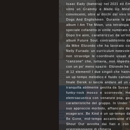
Isaac Eady (batteria) nel 2021 ed E
vinto un Grammy e Made Up Mind 
convincenti, oltre ai dischi dal vivo 
Dogs And Englishmen. Durante la pa
album I Am The Moon, una tetralogia di
speciale cofanetto in vinile numerato 
Dopo tre anni, caratterizzati da un’int
album Future Soul, contraddistinto da
da Mike Elizondo che ha lavorato co
Nelly Furtado: un curriculum notevole,
non stravolge le coordinate usuali 
“canzone” che, tuttavia, non impedis
con un po’ meno spazio. Elizondo ha c
di 12 elementi! I due singoli che hann
un up-tempo melodico e fluido cantat
finale Derek si lascia andare ad un
tranquilla abilmente gestita da Susan
funky-rock mosso e scorrevole, He
elettroacustica con venature pop, gos
caratteristiche del gruppo. In Under 
suo approccio morbido, affiancato dai
esagerare. Be Kind è un up-tempo da
Be Gone, mid-tempo accattivante d’i
Shout Out avvolta dai fiati e con
orientaleggiante di chitarra.