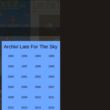
Archivi Late For The Sky
1992
1993
1994
1995
1996
1997
1998
1999
2000
2001
2002
2003
2004
2005
2006
2007
2008
2009
2010
2011
2012
2013
2014
2015