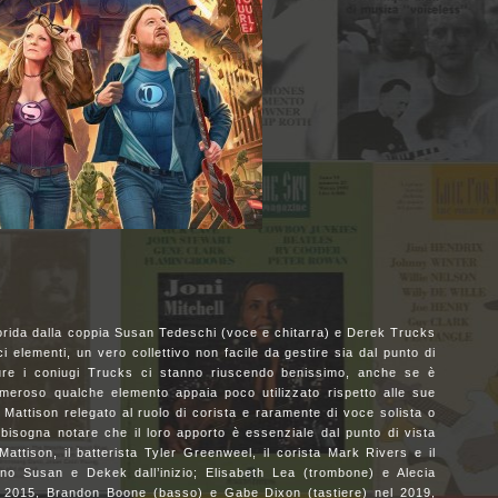
orida dalla coppia Susan Tedeschi (voce e chitarra) e Derek Trucks
i elementi, un vero collettivo non facile da gestire sia dal punto di
re i coniugi Trucks ci stanno riuscendo benissimo, anche se è
umeroso qualche elemento appaia poco utilizzato rispetto alle sue
 Mattison relegato al ruolo di corista e raramente di voce solista o
 bisogna notare che il loro apporto è essenziale dal punto di vista
ttison, il batterista Tyler Greenweel, il corista Mark Rivers e il
ano Susan e Dekek dall’inizio; Elisabeth Lea (trombone) e Alecia
l 2015, Brandon Boone (basso) e Gabe Dixon (tastiere) nel 2019,