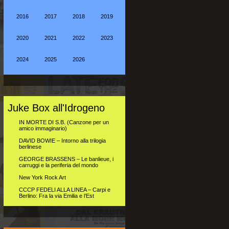
2016
2017
2018
2019
2020
2021
2022
2023
2024
2025
2026
Juke Box all'Idrogeno
IN MORTE DI S.B. (Canzone per un
amico immaginario)
DAVID BOWIE – Intorno alla trilogia
berlinese
GEORGE BRASSENS – Le banlieue, i
carruggi e la periferia del mondo
New York Rock Art
CCCP FEDELI ALLA LINEA – Carpi e
Berlino: Fra la via Emilia e l’Est