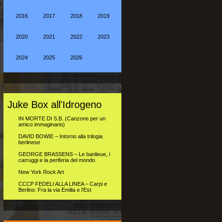
2016
2017
2018
2019
2020
2021
2022
2023
2024
2025
2026
Juke Box all'Idrogeno
IN MORTE DI S.B. (Canzone per un
amico immaginario)
DAVID BOWIE – Intorno alla trilogia
berlinese
GEORGE BRASSENS – Le banlieue, i
carruggi e la periferia del mondo
New York Rock Art
CCCP FEDELI ALLA LINEA – Carpi e
Berlino: Fra la via Emilia e l’Est