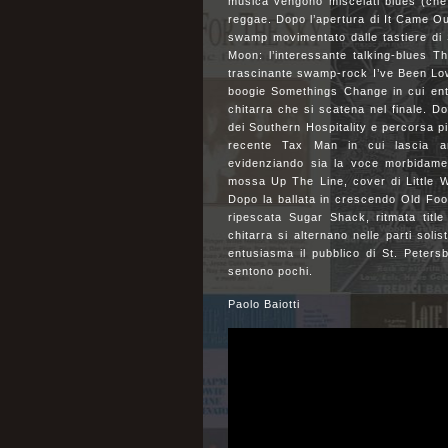
musica vengono miscelati blues (che 
reggae. Dopo l’apertura di It Came 
swamp movimentato dalle tastiere di S
Moon: l’interessante talking-blues T
trascinante swamp-rock I’ve Been Low 
boogie Somethings Change in cui entr
chitarra che si scatena nel finale. D
dei Southern Hospitality e percorsa pi
recente Tax Man in cui lascia amp
evidenziando sia la voce morbidamen
mossa Up The Line, cover di Little Wa
Dopo la ballata in crescendo Old Fo
ripescata Sugar Shack, ritmata titl
chitarra si alternano nelle parti soli
entusiasma il pubblico di St. Peter
sentono pochi.
Paolo Baiotti