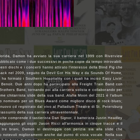
Florida, Damon ha avviato la sua carriera nel 1999 con Riverview
ubblicato come i due successivi in poche copie da tempo introvabili.
sti dischi e i concerti hanno attirato l’interesse della Blind Pig che
Shack nel 2009, seguito da Devil Got His Way e da Sounds Of Home,
 ha formato i Southern Hospitality con i quali ha inciso Easy Livin’
 Benoit. Due anni dopo ha partecipato alla Freight Train Band con
Brothers Band, tornando poi alla carriera solista e collaborando per
e chitarrista slide della sua band. Alafia Moon del 2021 è l’album
ato nominato per un Blues Award come migliore disco di rock-blues;
o nuovo cd registrato dal vivo al Palladium Theatre di St. Petersburg
riassunto della sua carriera ultraventennale.
 comprende il tastierista Dan Signor, il batterista Justin Headley
aggiungono gli ospiti Jason Ricci all’armonica in cinque tracce e il
mi tre brani, Damon si destreggia con perizia sia alla slide che
ndo notevoli miglioramenti anche dal punto di vista vocale. Nella sua