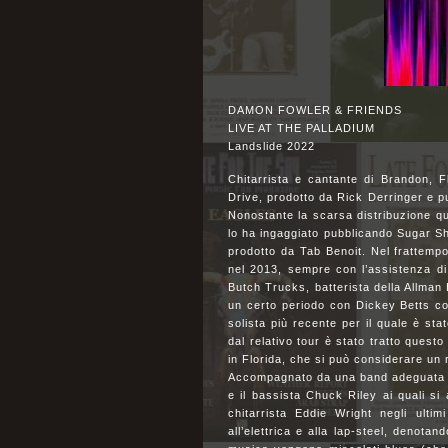
DAMON FOWLER & FRIENDS
LIVE AT THE PALLADIUM
Landslide 2022
Chitarrista e cantante di Brandon, 
Drive, prodotto da Rick Derringer e p
Nonostante la scarsa distribuzione que
lo ha ingaggiato pubblicando Sugar 
prodotto da Tab Benoit. Nel frattempo
nel 2013, sempre con l’assistenza di
Butch Trucks, batterista della Allman 
un certo periodo con Dickey Betts com
solista più recente per il quale è st
dal relativo tour è stato tratto quest
in Florida, che si può considerare un 
Accompagnato da una band adeguata che
e il bassista Chuck Riley ai quali si 
chitarrista Eddie Wright negli ulti
all’elettrica e alla lap-steel, denota