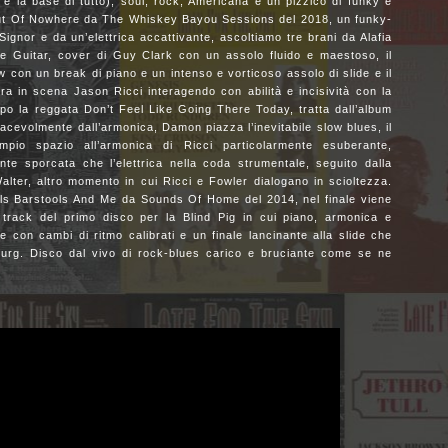
è la base di tutto), soul, rock, Americana e un pizzico di funky e
Out Of Nowhere da The Whiskey Bayou Sessions del 2018, un funky-
ignor e da un’elettrica accattivante, ascoltiamo tre brani da Alafia
he Guitar, cover di Guy Clark con un assolo fluido e maestoso, il
con un break di piano e un intenso e vorticoso assolo di slide e il
a in scena Jason Ricci interagendo con abilità e incisività con la
opo la reggata Don’t Feel Like Going There Today, tratta dall’album
acevolmente dall’armonica, Damon piazza l’inevitabile slow blues, il
io spazio all’armonica di Ricci particolarmente esuberante,
te sporcata che l’elettrica nella coda strumentale, seguito dalla
lter, altro momento in cui Ricci e Fowler dialogano in scioltezza.
ols Barstools And Me da Sounds Of Home del 2014, nel finale viene
e track del primo disco per la Blind Pig in cui piano, armonica e
ste con cambi di ritmo calibrati e un finale lancinante alla slide che
sburg. Disco dal vivo di rock-blues carico e bruciante come se ne