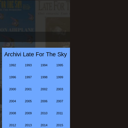
Archivi Late For The Sky
1992
1993
1994
1995
1996
1997
1998
1999
2000
2001
2002
2003
2004
2005
2006
2007
2008
2009
2010
2011
2012
2013
2014
2015