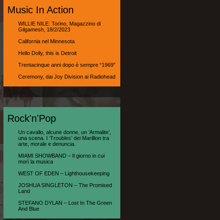
Music In Action
WILLIE NILE: Torino, Magazzino di
Gilgamesh, 18/2/2023
California nel Minnesota
Hello Dolly, this is Detroit
Trentacinque anni dopo è sempre “1969″
Ceremony, dai Joy Division ai Radiohead
Rock'n'Pop
Un cavallo, alcune donne, un ‘Armalite’,
una scena. I ‘Troubles’ dei Marillion tra
arte, morale e denuncia.
MIAMI SHOWBAND – Il giorno in cui
morì la musica
WEST OF EDEN – Lighthousekeeping
JOSHUA SINGLETON – The Promised
Land
STEFANO DYLAN – Lost In The Green
And Blue