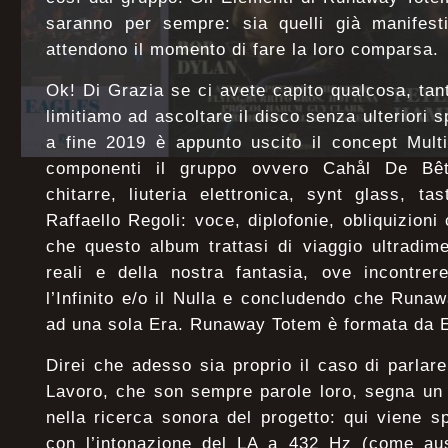
saranno per sempre: sia quelli già manifesti
attendono il momento di fare la loro comparsa.
Ok! Di Grazia se ci avete capito qualcosa, tan
limitiamo ad ascoltare il disco senza ulteriori 
a fine 2019 è appunto uscito il concept Mult
componenti il gruppo ovvero Cahål De Bêt
chitarre, liuteria elettronica, synt glass, t
Raffaello Regoli: voce, diplofonie, obliquizioni
che questo album trattasi di viaggio ultradime
reali e della nostra fantasia, ove incontrer
l’Infinito e/o il Nulla e concludendo che Run
ad una sola Era. Runaway Totem è formata da 
Direi che adesso sia proprio il caso di parlare
Lavoro, che son sempre parole loro, segna un 
nella ricerca sonora del progetto: qui viene s
con l’intonazione del LA a 432 Hz (come au