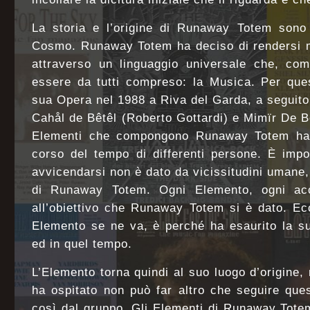
La storia e l’origine di Runaway Totem sono l
Cosmo. Runaway Totem ha deciso di rendersi m
attraverso un linguaggio universale che, co
essere da tutti compreso: la Musica. Per ques
sua Opera nel 1988 a Riva del Garda, a seguito 
Cahål de Bêtêl (Roberto Gottardi) e Mimïr De 
Elementi che compongono Runaway Totem ha
corso del tempo di differenti persone. È impo
avvicendarsi non è dato da vicissitudini umane,
di Runaway Totem. Ogni Elemento, ogni acc
all’obiettivo che Runaway Totem si è dato. E
Elemento se ne va, è perché ha esaurito la su
ed in quel tempo.
L’Elemento torna quindi al suo luogo d’origine,
ha ospitato non può far altro che seguire ques
così dal gruppo. Gli Elementi di Runaway Tote