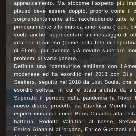
apprezzamento. Ma siccome l’aspetto più impo
plauso deve essere doppio, proprio come il d
sorprendentemente alto, racchiudendo tutte le 
principalmente alla musica americana (rock, bl
vuole anche rappresentare un messaggio di ott
vita con il sorriso (come nella foto di copertin
di Ellen), pur avendo già dovuto superare mome
problemi di vario genere.
Definita una “cantautrice emiliana con l’Ame
modenese ed ha esordito nel 2013 con Otis
Seekers, seguito nel 2018 da Lost Souls, che s
esordio solista, in cui è stata aiutata da a
Superato il periodo della pandemia la River h
nuovo disco, prodotto da Gianluca Morelli c
esperti musicisti come Boris Casadei alla chita
batteria, Rodolfo Valdifiori al basso, Stefa
Enrico Giannini all’organo, Enrico Guerzoni e 