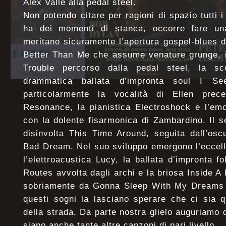
Alex Valle alla pedal steel.
Non potendo citare per ragioni di spazio tutti 
ha dei momenti di stanca, occorre fare un
meritano sicuramente l’apertura gospel-blues d
Better Than Me che assume venature grunge, i
Trouble percorso dalla pedal steel, la sco
drammatica ballata d’impronta soul I S
particolarmente la vocalità di Ellen prece
Resonance, la pianistica Electroshock e l’emo
con la dolente fisarmonica di Zambardino. Il 
disinvolta This Time Around, seguita dall’osc
Bad Dream. Nel suo sviluppo emergono l’eccell
l’elettroacustica Lucy, la ballata d’impronta fo
Routes avvolta dagli archi e la briosa Inside A 
sobriamente da Gonna Sleep With My Dreams i
questi sogni la lasciano sperare che ci sia q
della strada. Da parte nostra glielo auguriamo 
siano anche tante altre canzoni di pari livello.