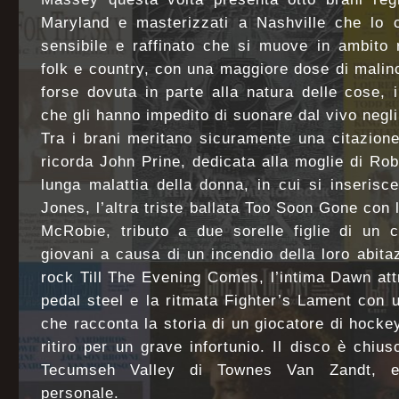
Maryland e masterizzati a Nashville che lo
sensibile e raffinato che si muove in ambito 
folk e country, con una maggiore dose di malinc
forse dovuta in parte alla natura delle cose, i
che gli hanno impedito di suonare dal vivo negli 
Tra i brani meritano sicuramente una citazion
ricorda John Prine, dedicata alla moglie di Rob
lunga malattia della donna, in cui si inserisce
Jones, l’altra triste ballata Too Soon Gone con
McRobie, tributo a due sorelle figlie di un 
giovani a causa di un incendio della loro abita
rock Till The Evening Comes, l’intima Dawn at
pedal steel e la ritmata Fighter’s Lament con u
che racconta la storia di un giocatore di hocke
ritiro per un grave infortunio. Il disco è chiu
Tecumseh Valley di Townes Van Zandt, e
personale.