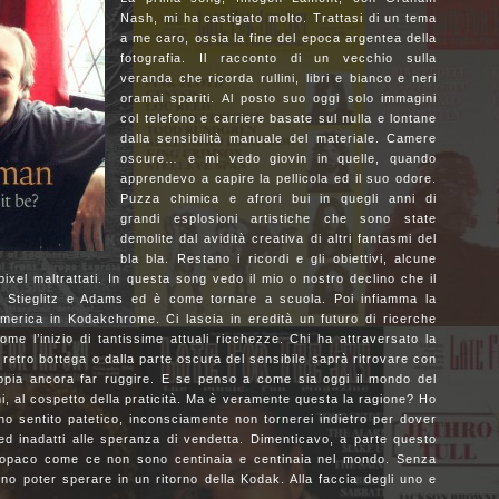
Nash, mi ha castigato molto. Trattasi di un tema
a me caro, ossia la fine del epoca argentea della
fotografia. Il racconto di un vecchio sulla
veranda che ricorda rullini, libri e bianco e neri
oramai spariti. Al posto suo oggi solo immagini
col telefono e carriere basate sul nulla e lontane
dalla sensibilità manuale del materiale. Camere
oscure… e mi vedo giovin in quelle, quando
apprendevo a capire la pellicola ed il suo odore.
Puzza chimica e afrori bui in quegli anni di
grandi esplosioni artistiche che sono state
demolite dal avidità creativa di altri fantasmi del
bla bla. Restano i ricordi e gli obiettivi, alcune
ixel maltrattati. In questa song vedo il mio o nostro declino che il
a Stieglitz e Adams ed è come tornare a scuola. Poi infiamma la
America in Kodakchrome. Ci lascia in eredità un futuro di ricerche
me l’inizio di tantissime attuali ricchezze. Chi ha attraversato la
l retro bottega o dalla parte oscura del sensibile saprà ritrovare con
pia ancora far ruggire. E se penso a come sia oggi il mondo del
mi, al cospetto della praticità. Ma è veramente questa la ragione? Ho
 sentito patetico, inconsciamente non tornerei indietro per dover
ed inadatti alle speranza di vendetta. Dimenticavo, a parte questo
a opaco come ce non sono centinaia e centinaia nel mondo. Senza
 poter sperare in un ritorno della Kodak. Alla faccia degli uno e