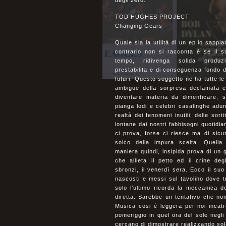
degli zero.
TOD HUGHES PROJECT
Changing Gears
Quale sia la utilità di un ep lo sappia
contrario non si racconta è se il s
tempo, ridivenga solida produz
prestabilita e di conseguenza fondo 
futuri. Questo soggetto ne ha tutte le 
ambigue della sorpresa declamata e 
diventare materia da dimenticare,
pianga lodi e celebri casalinghe adu
realtà dei fenomeni inutili, delle sort
lontane dai nostri fabbisogni quotidian
ci prova, forse ci riesce ma di sicu
solco della impura scelta. Quella
maniera quindi, insipida prova di un 
che allieta il petto ed il crine degl
sbronzi, il venerdì sera. Ecco il suo
nascosti e messi sul tavolino dove tr
solo l’ultimo ricorda la meccanica d
diretta. Sarebbe un tentativo che no
Musica cosi è leggera per noi incatra
pomeriggio in quel ora del sole negli
cercano di dimostrare realizzando sol