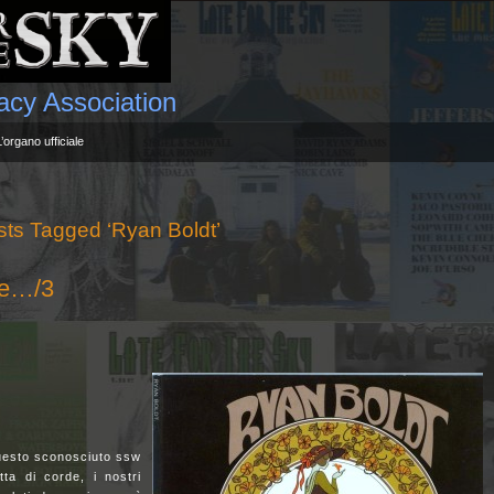
gacy Association
L’organo ufficiale
ts Tagged ‘Ryan Boldt’
ve…/3
questo sconosciuto ssw
ta di corde, i nostri