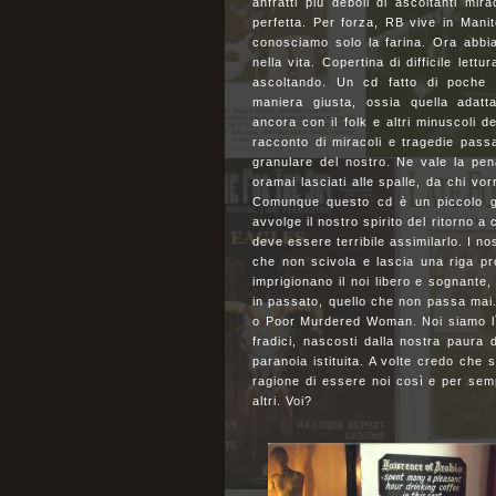
anfratti più deboli di ascoltanti mir
perfetta. Per forza, RB vive in Mani
conosciamo solo la farina. Ora abbi
nella vita. Copertina di difficile lettu
ascoltando. Un cd fatto di poche 
maniera giusta, ossia quella adatt
ancora con il folk e altri minuscoli d
racconto di miracoli e tragedie pass
granulare del nostro. Ne vale la pen
oramai lasciati alle spalle, da chi vor
Comunque questo cd è un piccolo gi
avvolge il nostro spirito del ritorno a
deve essere terribile assimilarlo. I nost
che non scivola e lascia una riga pro
imprigionano il noi libero e sognante,
in passato, quello che non passa ma
o Poor Murdered Woman. Noi siamo lì 
fradici, nascosti dalla nostra paura 
paranoia istituita. A volte credo che 
ragione di essere noi così e per se
altri. Voi?