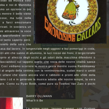
acolati da musica così
toba e noi di Manitoba
amo un opzione in più
ra mentre il bello viene
cose, ma tutte nella
a a farci emozionare
erivati. In sostanza un
ate attraverso la voce
a approfondire terreni
rei tanto saperlo però.
oiello della sera che
 casa dal lavoro. In tangenziale negli uggiosi e bui pomeriggi in coda,
ri aliti che sanno di alluminio, le luci rosse dei freni, il tergicristallo
prio al altezza degli occhi e gli odori della macchina difendono o
 lasciandoci sul tappeto quello che resta delle nostre vitalità spese
i. Così vediamo scorrere le nostre gesta mentre suona Rambleaway
al angolo della settima con la ventinovesima, sudati marci o umidi
di urlare che siamo ancora vivi e rabbiosi e pronti alle sfide della
siano i cd e in generale la musica adatta alle nostre tempie, la vera
mpre. Conto su Ryan Boldt, come pure su Townes Van Zant e pochi
BARRY OLLMANN
What’ll It Be
La prima song, Imogen Lament, con Graham