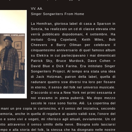
VV. AA.
Singer Songwriters From Home
La Hemifran, gloriosa label di casa a Sparson in
Svezia, ha realizzato un cd di classe elevata che
verrà pubblicato dopodomani, 4 settembre. Ha
invitato Greg Copeland, Keith Miles, Bob
Cheevers e Barry Ollman per celebrare il
cinquantesimo anniversario di quel famoso album
su Elektra in cui partecipavano i mai dimenticati
Patrick Sky, Bruce Murdock, Dave Cohen >
David Blue e Dick Farina. Era intitolato Singer
Songwriters Project. Al tempo era stata una idea
di Jack Holzman, patron della label, quella di
radunare quattro ssw diversi tra loro per fissare
in eterno, il senso del folk nel universo musicale.
D’accordo si era a New York nei primi sessanta e
noi eravamo in piena pubertà. Ma dopo mezzo
secolo le rose sono fiorite. Alè. La copertina del
e mani un pre copia in cartoncino, e il senso del iniziativa, secondo
memoria, anche in quella di regalare ai quatto validi ssw, l’onore del
 e sono vivi e vegeti, mi riferisco agli attuali, ovviamente. Un cd
to attraverso il senso smillo della neve. Bisogna solo lasciarsi
empo e alla storia del folk, la stessa che ha disegnato nelle nostre