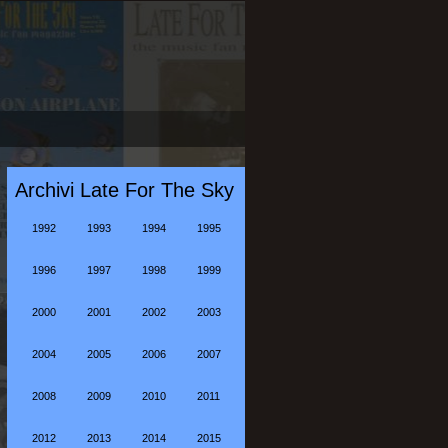
Archivi Late For The Sky
1992
1993
1994
1995
1996
1997
1998
1999
2000
2001
2002
2003
2004
2005
2006
2007
2008
2009
2010
2011
2012
2013
2014
2015