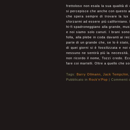
frettoloso non esala la sua qualità d
si percepisce che anche con questo a
che spera sempre di trovare la lux 
sforzarmi ad essere più californiano. 
hi-fi spadroneggiano alla grande, musi
e noi siamo solo canuti. I brani sono
folla, alla plebe in coda davanti ai re
parte di un grande che, se lo è stato,
di quei giorni si è fossilizzata e no
nessuno ne sentirà più la necessità. S
non ricordo il nome, Tozzi credo. E
fare coi martelli. Oltre a quello che 
Tags:
Barry Ollmann
,
Jack Tempchin
Pubblicato in
Rock'n'Pop
|
Commenti di