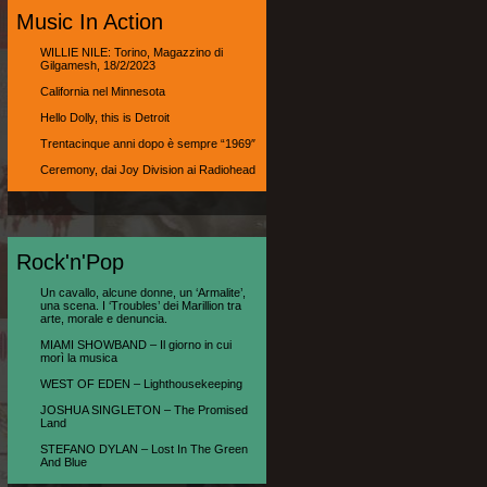
Music In Action
WILLIE NILE: Torino, Magazzino di
Gilgamesh, 18/2/2023
California nel Minnesota
Hello Dolly, this is Detroit
Trentacinque anni dopo è sempre “1969″
Ceremony, dai Joy Division ai Radiohead
Rock'n'Pop
Un cavallo, alcune donne, un ‘Armalite’,
una scena. I ‘Troubles’ dei Marillion tra
arte, morale e denuncia.
MIAMI SHOWBAND – Il giorno in cui
morì la musica
WEST OF EDEN – Lighthousekeeping
JOSHUA SINGLETON – The Promised
Land
STEFANO DYLAN – Lost In The Green
And Blue