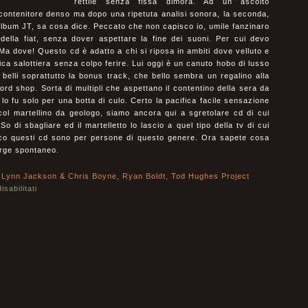
rettile senza fissa dimora. Ad un ascolto
i contenitore denso ma dopo una ripetuta analisi sonora, la seconda,
lbum JT, sa cosa dice. Peccato che non capisco io, umile fanzinaro
della fiat, senza dover aspettare la fine dei suoni. Per cui devo
Ma dove! Questo cd è adatto a chi si riposa in ambiti dove velluto e
ca salottiera senza colpo ferire. Lui oggi è un canuto hobo di lusso
 belli soprattutto la bonus track, che bello sembra un regalino alla
cord shop. Sorta di multipli che aspettano il contentino della sera da
 lo fu solo per una botta di culo. Certo la pacifica facile sensazione
i col martellino da geologo, siamo ancora qui a sgretolare cd di cui
o di sbagliare ed il martelletto lo lascio a quel tipo della tv di cui
cco questi cd sono per persone di questo genere. Ora sapete cosa
sorge spontaneo.
,
Lynn Jackson & Chris Boyne
,
Ryan Boldt
,
Tod Hughes Project
sabilitati