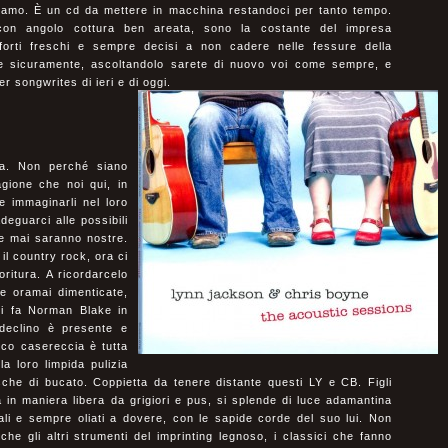
rtiamo. È un cd da mettere in macchina restandoci per tanto tempo.
e con angolo cottura ben areata, sono la costante del impresa
 forti freschi e sempre decisi a non cadere nelle fessure della
te sicuramente, ascoltandolo sarete di nuovo voi come sempre, e
er songwrites di ieri e di oggi.
ria. Non perché siano
agione che noi qui, in
 immaginarli nel loro
eguarci alle possibili
e mai saranno nostre.
 il country rock, ora ci
oritura. A ricordarcelo
e e oramai dimenticate,
ci fa Norman Blake in
declino è presente e
lico casereccia è tutta
la loro limpida pulizia
sche di bucato. Coppietta da tenere distante questi LY e CB. Figli
via in maniera libera da grigiori e pus, si splende di luce adamantina
ali e sempre oliati a dovere, con le sapide corde del suo lui. Non
e gli altri strumenti del imprinting legnoso, i classici che fanno