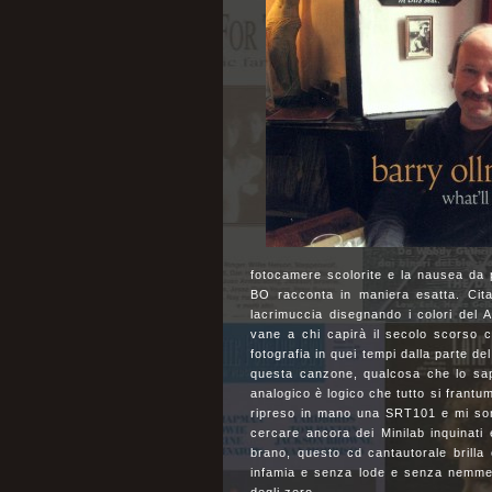
fotocamere scolorite e la nausea da p
BO racconta in maniera esatta. Cit
lacrimuccia disegnando i colori del 
vane a chi capirà il secolo scorso co
fotografia in quei tempi dalla parte de
questa canzone, qualcosa che lo sap
analogico è logico che tutto si frantu
ripreso in mano una SRT101 e mi sono
cercare ancora dei Minilab inquinati 
brano, questo cd cantautorale brill
infamia e senza lode e senza nemmeno