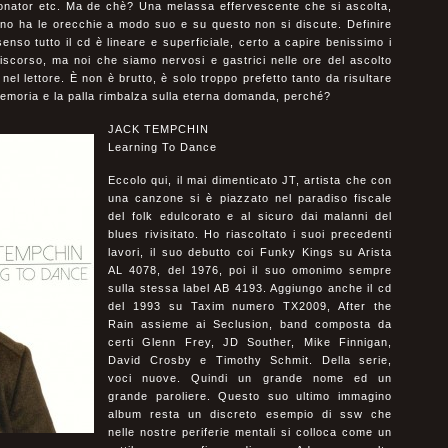
esonator etc. Ma de chè? Una melassa effervescente che si ascolta,
uno ha le orecchie a modo suo e su questo non si discute. Definire
enso tutto il cd è lineare e superficiale, certo a capire benissimo i
iscorso, ma noi che siamo nervosi e gastrici nelle ore del ascolto
nel lettore. È non è brutto, è solo troppo prefetto tanto da risultare
 memoria e la palla rimbalza sulla eterna domanda, perché?
JACK TEMPCHIN
Learning To Dance
Eccolo qui, il mai dimenticato JT, artista che con
una canzone si è piazzato nel paradiso fiscale
del folk edulcorato e al sicuro dai malanni del
blues rivisitato. Ho riascoltato i suoi precedenti
lavori, il suo debutto coi Funky Kings su Arista
AL 4078, del 1976, poi il suo omonimo sempre
sulla stessa label AB 4193. Aggiungo anche il cd
del 1993 su Taxim numero TX2009, After the
Rain assieme ai Seclusion, band composta da
certi Glenn Frey, JD Souther, Mike Finnigan,
David Crosby e Timothy Schmit. Della serie,
voci nuove. Quindi un grande nome ed un
grande paroliere. Questo suo ultimo immagino
album resta un discreto esempio di ssw che
nelle nostre periferie mentali si colloca come un