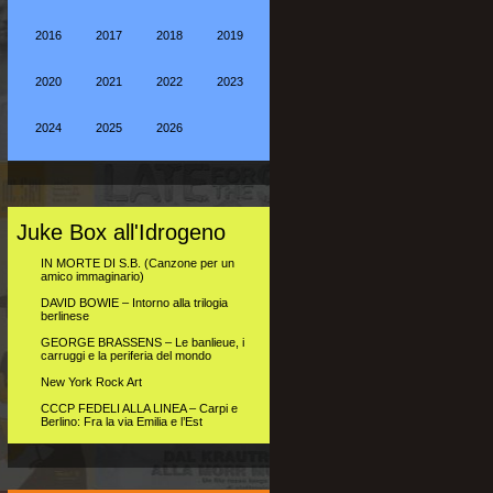
2016
2017
2018
2019
2020
2021
2022
2023
2024
2025
2026
Juke Box all'Idrogeno
IN MORTE DI S.B. (Canzone per un
amico immaginario)
DAVID BOWIE – Intorno alla trilogia
berlinese
GEORGE BRASSENS – Le banlieue, i
carruggi e la periferia del mondo
New York Rock Art
CCCP FEDELI ALLA LINEA – Carpi e
Berlino: Fra la via Emilia e l’Est