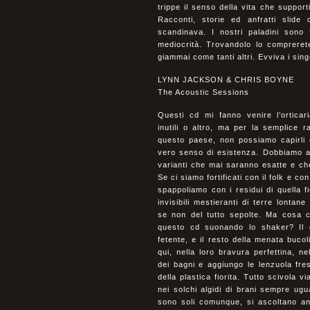
trippe il senso della vita che suppo
Racconti, storie ed anfratti slid
scandinava. I nostri paladini sono
mediocrità. Trovandolo lo comprere
giammai come tanti altri. Evviva i sing
LYNN JACKSON & CHRIS BOYNE
The Acoustic Sessions
Questi cd mi fanno venire l’ortica
inutili o altro, ma per la semplice r
questo paese, non possiamo capirli e
vero senso di esistenza. Dobbiamo ad
varianti che mai saranno esatte e ch
Se ci siamo fortificati con il folk e con
spappoliamo con i residui di quella fi
invisibili mestieranti di terre lontan
se non del tutto sepolte. Ma cosa 
questo cd suonando lo shaker? Il 
fetente, e il resto della menata buco
qui, nella loro bravura perfettina, nel
dei bagni e aggiungo le lenzuola fre
della plastica fiorita. Tutto scivola 
nei solchi algidi di brani sempre ugu
sono soli comunque, si ascoltano anch