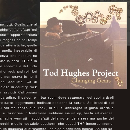
mo tutti. Quello che al
uddetto manufatto nel
ione oppure realtà
di magazzino nei tempi
caratteristiche, quelle
quella inesorabile di
 senza che nessun ne
nate in nero. THP è la
ite anonime e del tutto
i di rock and roll. Lui
ro non scava in noi il
 del acquisto. Cd di
goloso di country rock
i asciutti Californiani
 paradiso, il saloon o il bar room dove scatenarsi coi suoi articoli
e carte leggermente inclinate decidono la serata. Sei brani di cui
el roll ma senza quel rock, di cui si abbisogna in guisa oraria e
n si trasforma in tentazione, sebbene sia un ep, basta ed avanza.
mati e ventruti insoddisfatti della notte, della sera ma anche del
 occhi e delle nostalgie southern, che questi THP inesorabilmente,
o un qualcosa di strasentito, insipido e aggiungo noioso. So and so.