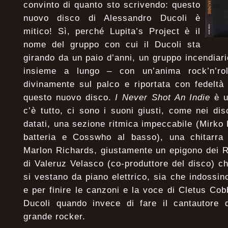
convinto di quanto sto scrivendo: questo
nuovo disco di Alessandro Ducoli è
mitico! Sì, perché Lupita’s Project è il
nome del gruppo con cui il Ducoli sta
girando da un paio d’anni, un gruppo incendiar
insieme a lungo – con un’anima rock’n’roll
divinamente sul palco e riportata con fedeltà
questo nuovo disco.
I Never Shot An Indie
è u
c’è tutto, ci sono i suoni giusti, come nei di
datati, una sezione ritmica impeccabile (Mirko
batteria e Cosswho al basso), una chitarra 
Marlon Richards, giustamente un epigono dei Ro
di Valeruz Velasco (co-produttore del disco) ch
si vestano da piano elettrico, sia che indossi
e per finire le canzoni e la voce di Cletus Co
Ducoli quando invece di fare il cantautore
grande rocker.