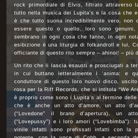
rock primordiale di Elvis, filtrato attraverso 
tutto nella musica dei Lupita’s e la cosa che
è che tutto suona incredibilmente vero, non 
essere questo o quello, loro sono genuini,
sembrano in ogni cosa che fanno, in ogni not
esibizione è una liturgia di folkandroll e lui, 
officiante di questo rito sempre – ahinoi! – più
Un rito che li lascia esausti e prosciugati a t
in cui buttano letteralmente l ‘anima: e q
conduttore di questo loro nuovo disco, uscito
rosa per la Riff Records, che si intitola “We Ar
è proprio come sono i Lupita’s al termine delle
che è anche un atto d’amore, un atto d’amo
(“Lovedone” il brano d’apertura), un at
(“Lovepussy”) e i loro amori (“Lovebimba”): tut
vinile infatti sono prefissati infatti con la
potente, con la voce di Cobb, a seconda de