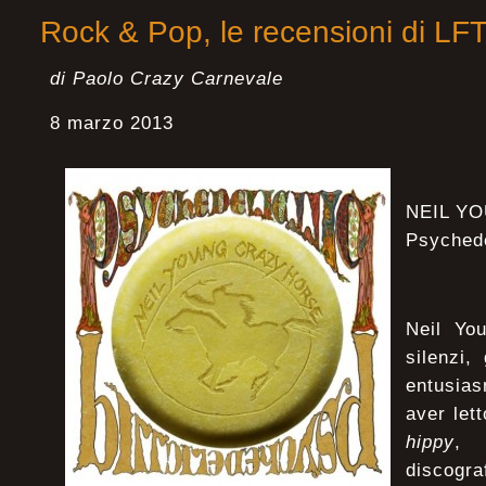
Rock & Pop, le recensioni di LF
di Paolo Crazy Carnevale
8 marzo 2013
NEIL Y
Psychede
Neil You
silenzi, 
entusia
aver lett
hippy
, 
discogra