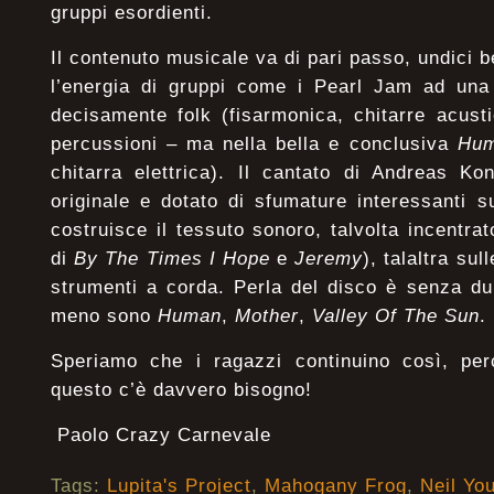
gruppi esordienti.
Il contenuto musicale va di pari passo, undici 
l’energia di gruppi come i Pearl Jam ad una
decisamente folk (fisarmonica, chitarre acust
percussioni – ma nella bella e conclusiva
Hu
chitarra elettrica). Il cantato di Andreas Ko
originale e dotato di sfumature interessanti s
costruisce il tessuto sonoro, talvolta incentrat
di
By The Times I Hope
e
Jeremy
), talaltra sul
strumenti a corda. Perla del disco è senza d
meno sono
Human
,
Mother
,
Valley Of The Sun
.
Speriamo che i ragazzi continuino così, pe
questo c’è davvero bisogno!
Paolo Crazy Carnevale
Tags:
Lupita's Project
,
Mahogany Frog
,
Neil Yo