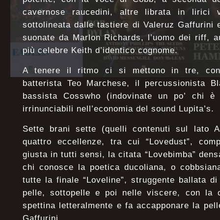
cavernose raucedini, altre librata in lirici 
sottolineata dalle tastiere di Valeruz Gaffurini 
suonate da Marlon Richards, l’uomo dei riff, au
più celebre Keith d’identico cognome.
A tenere il ritmo ci si mettono in tre, con 
batterista Teo Marchese, il percussionista B
bassista Cosswho (indovinate un po’ chi è il
irrinunciabili nell’economia del sound Lupita’s.
Sette brani sette (quelli contenuti sul lato 
quattro eccellenze, tra cui “Lovedust”, com
giusta in tutti sensi, la citata “Lovebimba” densa
chi conosce la poetica ducoliana, o cobbsiana
tutte la finale “Loveline”, struggente ballata d
pelle, sottopelle e poi nelle viscere, con la
spettina letteralmente e fa accapponare la pel
Gaffurini.