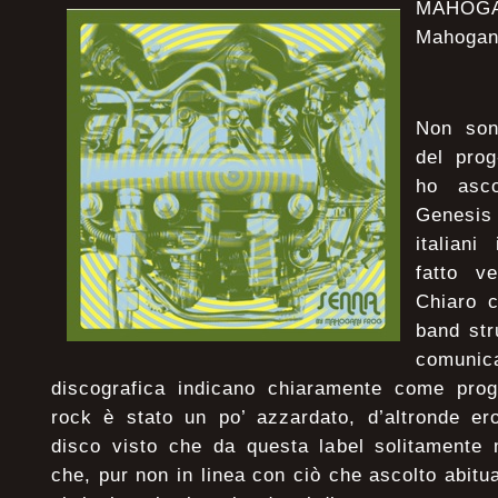
MAHOGA
Mahogan
Non son
del prog
ho asco
Genesis
italian
fatto v
Chiaro 
band str
comun
discografica indicano chiaramente come progr
rock è stato un po’ azzardato, d’altronde ero
disco visto che da questa label solitamente 
che, pur non in linea con ciò che ascolto abit