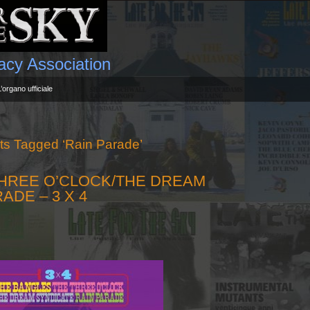
gacy Association
L’organo ufficiale
ts Tagged ‘Rain Parade’
THREE O’CLOCK/THE DREAM
ADE – 3 X 4