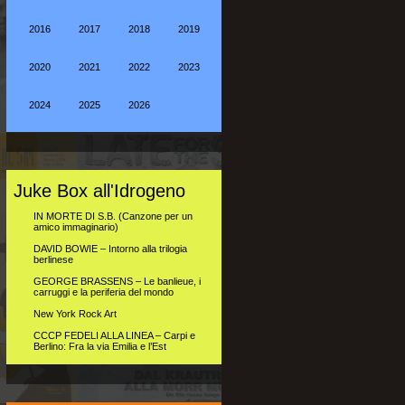
2016
2017
2018
2019
2020
2021
2022
2023
2024
2025
2026
Juke Box all'Idrogeno
IN MORTE DI S.B. (Canzone per un
amico immaginario)
DAVID BOWIE – Intorno alla trilogia
berlinese
GEORGE BRASSENS – Le banlieue, i
carruggi e la periferia del mondo
New York Rock Art
CCCP FEDELI ALLA LINEA – Carpi e
Berlino: Fra la via Emilia e l’Est