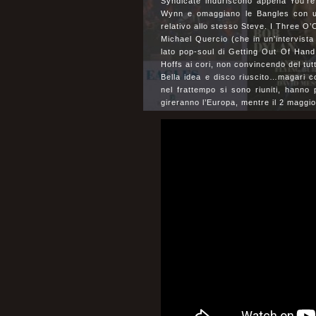
Syndicate induriscono appena You’re
Wynn e omaggiano le Bangles con un
relativo allo stesso Steve. I Three O’C
Michael Quercio (che in un’intervist
lato pop-soul di Getting Out Of Han
Hoffs ai cori, non convincendo del tut
Bella idea e disco riuscito…magari co
nel frattempo si sono riuniti, hanno
gireranno l’Europa, mentre il 2 magg