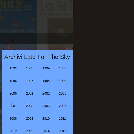
Archivi Late For The Sky
1992
1993
1994
1995
1996
1997
1998
1999
2000
2001
2002
2003
2004
2005
2006
2007
2008
2009
2010
2011
2012
2013
2014
2015