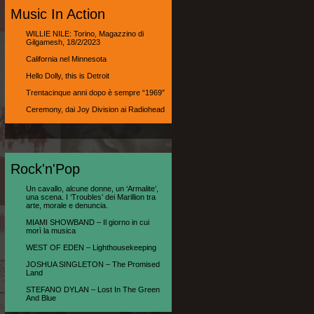
Music In Action
WILLIE NILE: Torino, Magazzino di
Gilgamesh, 18/2/2023
California nel Minnesota
Hello Dolly, this is Detroit
Trentacinque anni dopo è sempre “1969″
Ceremony, dai Joy Division ai Radiohead
Rock'n'Pop
Un cavallo, alcune donne, un ‘Armalite’,
una scena. I ‘Troubles’ dei Marillion tra
arte, morale e denuncia.
MIAMI SHOWBAND – Il giorno in cui
morì la musica
WEST OF EDEN – Lighthousekeeping
JOSHUA SINGLETON – The Promised
Land
STEFANO DYLAN – Lost In The Green
And Blue