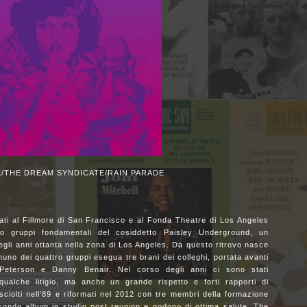
/THE DREAM SYNDICATE/RAIN PARADE
ti al Fillmore di San Francisco e al Fonda Theatre di Los Angeles
ro gruppi fondamentali del cosiddetto Paisley Underground, un
egli anni ottanta nella zona di Los Angeles. Da questo ritrovo nasce
nuno dei quattro gruppi esegua tre brani dei colleghi, portata avanti
Peterson e Danny Benair. Nel corso degli anni ci sono stati
 qualche litigio, ma anche un grande rispetto e forti rapporti di
ciolti nell’89 e riformati nel 2012 con tre membri della formazione
econdo album in studio post reunion e godono di ottima salute. The