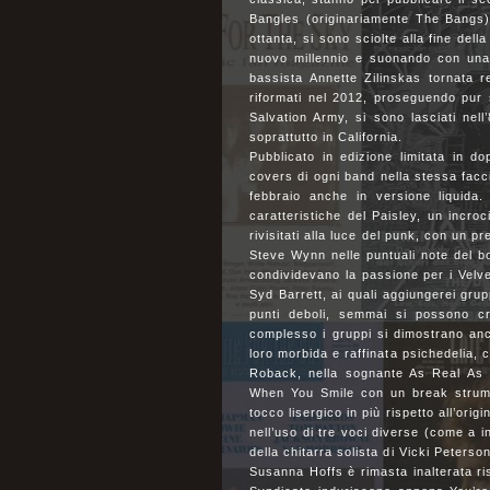
Bangles (originariamente The Bangs), 
ottanta, si sono sciolte alla fine del
nuovo millennio e suonando con una c
bassista Annette Zilinskas tornata 
riformati nel 2012, proseguendo pur
Salvation Army, si sono lasciati nell
soprattutto in California.
Pubblicato in edizione limitata in do
covers di ogni band nella stessa facc
febbraio anche in versione liquida.
caratteristiche del Paisley, un incroc
rivisitati alla luce del punk, con un
Steve Wynn nelle puntuali note del bo
condividevano la passione per i Velve
Syd Barrett, ai quali aggiungerei grup
punti deboli, semmai si possono cri
complesso i gruppi si dimostrano anc
loro morbida e raffinata psichedelia, c
Roback, nella sognante As Real As R
When You Smile con un break strumen
tocco lisergico in più rispetto all’ori
nell’uso di tre voci diverse (come a in
della chitarra solista di Vicki Peters
Susanna Hoffs è rimasta inalterata ris