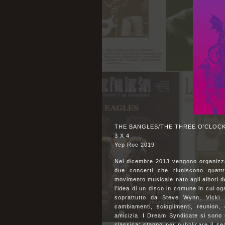
THE BANGLES/THE THREE O’CLOCK
3 X 4
Yep Roc 2019
Nel dicembre 2013 vengono organizza
due concerti che riuniscono quatt
movimento musicale nato agli albori d
l’idea di un disco in comune in cui og
soprattutto da Steve Wynn, Vicki 
cambiamenti, scioglimenti, reunion,
amicizia. I Dream Syndicate si sono s
classica; stanno per pubblicare il s