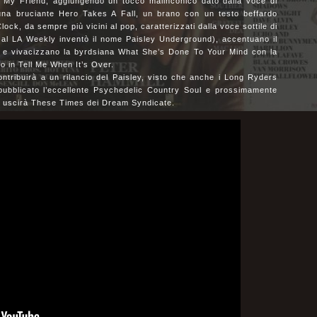
 My Friend, aggiungendo un tocco malinconico dato dalla voce di
a bruciante Hero Takes A Fall, un brano con un testo beffardo
lock, da sempre più vicini al pop, caratterizzati dalla voce sottile di
a al LA Weekly inventò il nome Paisley Underground), accentuano il
d e vivacizzano la byrdsiana What She’s Done To Your Mind con la
to in Tell Me When It’s Over.
ntribuirà a un rilancio del Paisley, visto che anche i Long Ryders
 pubblicato l’eccellente Psychedelic Country Soul e prossimamente
io uscirà These Times dei Dream Syndicate.