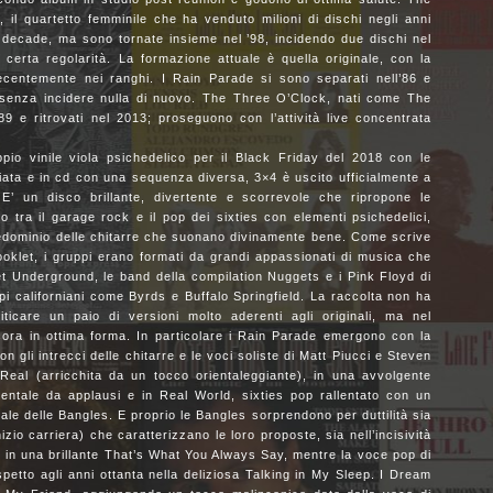
il quartetto femminile che ha venduto milioni di dischi negli anni
la decade, ma sono tornate insieme nel ’98, incidendo due dischi nel
erta regolarità. La formazione attuale è quella originale, con la
recentemente nei ranghi. I Rain Parade si sono separati nell’86 e
 senza incidere nulla di nuovo. The Three O’Clock, nati come The
’89 e ritrovati nel 2013; proseguono con l’attività live concentrata
ppio vinile viola psichedelico per il Black Friday del 2018 con le
iata e in cd con una sequenza diversa, 3×4 è uscito ufficialmente a
 E’ un disco brillante, divertente e scorrevole che ripropone le
io tra il garage rock e il pop dei sixties con elementi psichedelici,
 predominio delle chitarre che suonano divinamente bene. Come scrive
oklet, i gruppi erano formati da grandi appassionati di musica che
t Underground, le band della compilation Nuggets e i Pink Floyd di
pi californiani come Byrds e Buffalo Springfield. La raccolta non ha
ticare un paio di versioni molto aderenti agli originali, ma nel
ora in ottima forma. In particolare i Rain Parade emergono con la
on gli intrecci delle chitarre e le voci soliste di Matt Piucci e Steven
eal (arricchita da un tocco orientaleggiante), in una avvolgente
tale da applausi e in Real World, sixties pop rallentato con un
ginale delle Bangles. E proprio le Bangles sorprendono per duttilità sia
izio carriera) che caratterizzano le loro proposte, sia nell’incisività
on in una brillante That’s What You Always Say, mentre la voce pop di
petto agli anni ottanta nella deliziosa Talking in My Sleep. I Dream