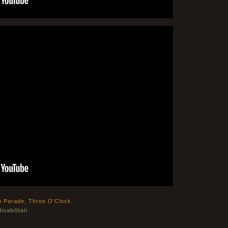
n Parade
,
Three O'Clock
sabilitati