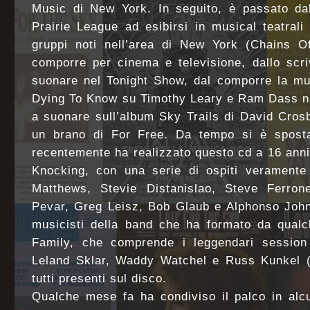
Music di New York. In seguito, è passato dal
Prairie League ad esibirsi in musical teatral
gruppi noti nell’area di New York (Chains Of
comporre per cinema e televisione, dallo scriv
suonare nel Tonight Show, dal comporre la mu
Dying To Know su Timothy Leary e Ram Dass na
a suonare sull’album Sky Trails di David Crosb
un brano di For Free. Da tempo si è spost
recentemente ha realizzato questo cd a 16 anni 
Knocking, con una serie di ospiti veramente i
Matthews, Stevie Distanislao, Steve Ferron
Pevar, Greg Leisz, Bob Glaub e Alphonso John
musicisti della band che ha formato da qual
Family, che comprende i leggendari sessio
Leland Sklar, Waddy Watchel e Russ Kunkel (
tutti presenti sul disco.
Qualche mese fa ha condiviso il palco in alcu