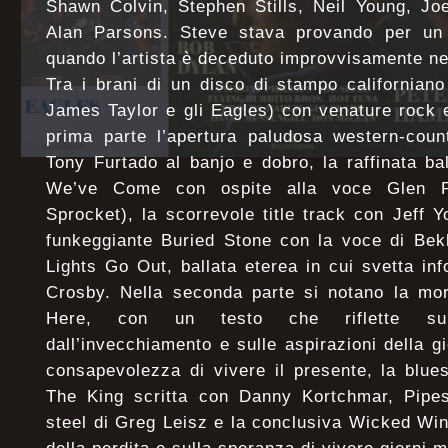
Shawn Colvin, Stephen Stills, Neil Young, Jo
Alan Parsons. Steve stava provando per un
quando l’artista è deceduto improvvisamente ne
Tra i brani di un disco di stampo californiano 
James Taylor e gli Eagles) con venature rock 
prima parte l’apertura paludosa western-cou
Tony Furtado al banjo e dobro, la raffinata b
We’ve Come con ospite alla voce Glen P
Sprocket), la scorrevole title track con Jeff 
funkeggiante Buried Stone con la voce di Be
Lights Go Out, ballata eterea in cui svetta inf
Crosby. Nella seconda parte si notano la mor
Here, con un testo che riflette sul
dall’invecchiamento e sulle aspirazioni della g
consapevolezza di vivere il presente, la blu
The King scritta con Danny Kortchmar, Pipe
steel di Greg Leisz e la conclusiva Wicked Wind