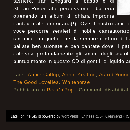
tastiere, Jan Enegard al basso e di
Stefan Rosen alle percussioni e batteria
ottenendo un album di chiara impronta
cantautorale americana(!). Ove il nostro amico
voce percorre sentieri di nobile cantautorat
sintonia con quello che da sempre i lettori di
ballate ben suonate e ben cantate dove il pat
colpisca profondamente gli animi degli ascol
puntualmente in questo CD di gentili e liquide 
Tags:
Annie Gallup
,
Annie Keating
,
Astrid Young
The Good Lovelies
,
Whitehorse
Pubblicato in
Rock'n'Pop
|
Commenti disabilitati
Late For The Sky is powered by
WordPress
|
Entries (RSS)
|
Comments (RS