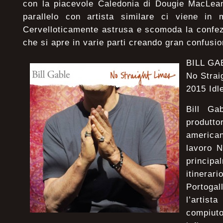
con la piacevole Caledonia di Dougie MacLea
parallelo con artista similare ci viene in
Cervelloticamente astrusa e scomoda la confez
che si apre in varie parti creando gran confusio
BILL GA
No Strai
2015 Idl
Bill Ga
produtt
america
lavoro N
princip
itinerar
Portog
l’arti
compiut