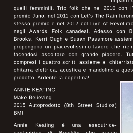
impasti 
quelli femminili. Trio folk che nel 2010 con 
premio Juno, nel 2011 con Let’s The Rain furo
stesso premio e nel 2012 col Live At Revoluti
negli Awards Folk canadesi. Adesso con B
Brooks, Kerri Ough e Susan Passmore assieme 
propongono un piacevolissimo lavoro che riemp
facendosi ascoltare con grande piacere. Tut
compresi i quattro scritti assieme al chitarri
chitarra elettrica, acustica e mandolino a que
prodotto. Ardente la copertina!
ANNIE KEATING
Make Believing
2015 Autoprodotto (8th Street Studios)
BMI
Annie Keating è una esecutrice-
cantautrice di Brooklin che grazie