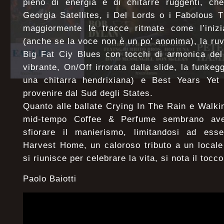
pieno di energia e di chitarre ruggenti, ch
Georgia Satellites, i Del Lords o i Fabolous 
maggiormente le tracce ritmate come l’inizia
(anche se la voce non è un po’ anonima), la ruv
Big Fat Ciy Blues con tocchi di armonica del
vibrante, On/Off irrorata dalla slide, la funke
una chitarra hendrixiana) e Best Years Ye
provenire dal Sud degli States.
Quanto alle ballate Crying In The Rain e Walk
mid-tempo Coffee & Perfume sembrano ave
sfiorare il manierismo, limitandosi ad ess
Harvest Home, un caloroso tributo a un locale
si riunisce per celebrare la vita, si nota il tocc
Paolo Baiotti