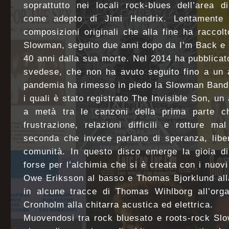
soprattutto nei locali rock-blues dell’area 
come adepto di Jimi Hendrix. Lentamente 
composizioni originali che alla fine ha racco
Slowman, seguito due anni dopo da I’m Back e 
40 anni dalla sua morte. Nel 2014 ha pubblicat
svedese, che non ha avuto seguito fino a un 
pandemia ha rimesso in piedo la Slowman Band 
i quali è stato registrato The Invisible Son, u
a metà tra le canzoni della prima parte 
frustrazione, relazioni difficili e rotture ma
seconda che invece parlano di speranza, liber
comunità. In questo disco emerge la gioia di
forse per l’alchimia che si è creata con i nuovi
Owe Eriksson al basso e Thomas Bjorklund alla
in alcune tracce di Thomas Wihlborg all’org
Cronholm alla chitarra acustica ed elettrica.
Muovendosi tra rock bluesato e roots-rock Sl