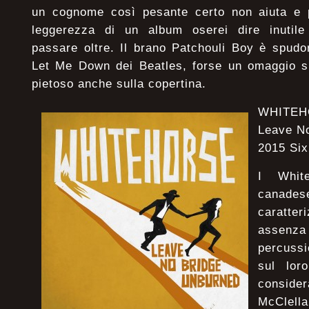
un cognome così pesante certo non aiuta e 
leggerezza di un album oserei dire inutile
passare oltre. Il brano Patchouli Boy è spudo
Let Me Down dei Beatles, forse un omaggio si
pietoso anche sulla copertina.
WHITEH
Leave N
2015 Six
I Whit
cana
caratte
assen
percussi
sul lor
consid
McClella