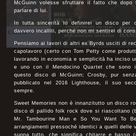
McGuinn volesse sfruttare il fatto che dopo t
parlare di lui.
In tutta sincerità lo definirei un disco per co
davvero incalliti, perché non mi sentirei di cons
Pensiamo ai lavori di altri ex Byrds usciti di re
capolavoro (certo con Tom Petty come produtt
lavorando in economia e semplicità ha inciso 
e uno con il Mendocino Quartet che sono in
questo disco di McGuinn; Crosby, pur senza
pubblicato nel 2016 Lighthouse, il suo sec
sempre.
Sweet Memories non è innanzitutto un disco r
disco di pallido folk rock dove si riascoltano (
Mr. Tambourine Man e So You Want To Be 
arrangiamenti pressoché identici a quelli delle
suona tutto, che significa chitarre e basso 