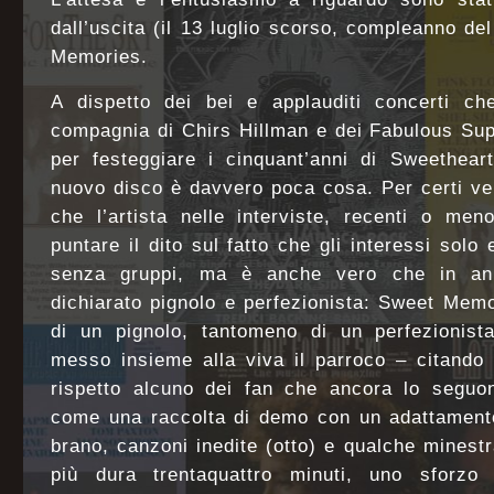
dall’uscita (il 13 luglio scorso, compleanno de
Memories.
A dispetto dei bei e applauditi concerti c
compagnia di Chirs Hillman e dei Fabulous Sup
per festeggiare i cinquant’anni di Sweethea
nuovo disco è davvero poca cosa. Per certi ve
che l’artista nelle interviste, recenti o me
puntare il dito sul fatto che gli interessi solo 
senza gruppi, ma è anche vero che in ann
dichiarato pignolo e perfezionista: Sweet Memo
di un pignolo, tantomeno di un perfezionista
messo insieme alla viva il parroco – citando
rispetto alcuno dei fan che ancora lo segu
come una raccolta di demo con un adattamento
brano, canzoni inedite (otto) e qualche minestr
più dura trentaquattro minuti, uno sforzo