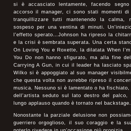
si è accasciato lentamente, facendo segno
accorso il manager, ci sono stati momenti di 
tranquillizzare tutti mantenendo la calma,
sospeso per una ventina di minuti. Un’iniezi
l’effetto sperato…Johnson ha ripreso la chitarr
e la crisi è sembrata superata. Una certa sta
On Loving You e Roxette, la dilatata When I’
You Do non hanno sfigurato, ma alla fine de
Carrying A Gun, in cui il leader ha lasciato sp
Wilko si è appoggiato al suo manager visibilm
che questa volta non avrebbe ripreso il concer
musica. Nessuno si è lamentato o ha fischiato,
dell’artista seduto sul lato destro del palco,
lungo applauso quando è tornato nel backstage.
Nonostante la parziale delusione non possiam
guerriero orgoglioso, il suo coraggio e la s
poterlo rivedere in un’occasione più propizia.