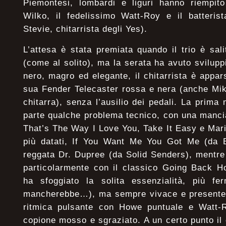
Piemontesi, lombardi e liguri hanno riempito
Wilko, il fedelissimo Watt-Roy e il batteris
Stevie, chitarrista degli Yes).
L’attesa è stata premiata quando il trio è sali
(come al solito), ma la serata ha avuto sviluppi
nero, magro ed elegante, il chitarrista è appa
sua Fender Telecaster rossa e nera (anche Mi
chitarra), senza l’ausilio dei pedali. La prima 
parte qualche problema tecnico, con una manci
That’s The Way I Love You, Take It Easy e Mari
più datati, If You Want Me You Got Me (da 
reggata Dr. Dupree (da Solid Senders), mentre 
particolarmente con il classico Going Back H
ha sfoggiato la solita essenzialità, più f
mancherebbe…), ma sempre vivace e presente,
ritmica pulsante con Howe puntuale e Watt-
copione mosso e sgraziato. A un certo punto il c