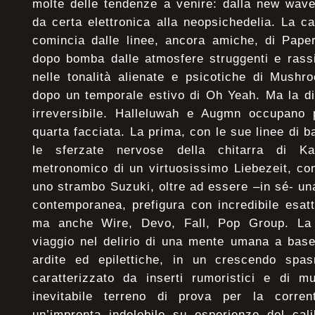
molte delle tendenze a venire: dalla new wave
da certa elettronica alla neopsichedelia. La ca
comincia dalle linee, ancora amiche, di Paper
dopo bomba dalle atmosfere struggenti e rassi
nelle tonalità alienate e psicotiche di Mushr
dopo un temporale estivo di Oh Yeah. Ma la di
irreversibile. Halleluwah e Augmn occupano p
quarta facciata. La prima, con le sue linee di
le sferzate nervose della chitarra di Ka
metronomico di un virtuosissimo Liebezeit, co
uno strambo Suzuki, oltre ad essere –in sé- u
contemporanea, prefigura con incredibile esat
ma anche Wire, Devo, Fall, Pop Group. La 
viaggio nel delirio di una mente umana a base
ardite ed epilettiche, in un crescendo spa
caratterizzato da inserti rumoristici e di m
inevitabile terreno di prova per la corren
un’impronta indelebile su esperienze del cal