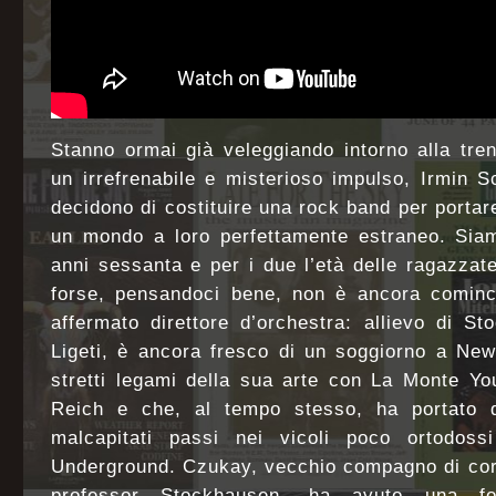
Stanno ormai già veleggiando intorno alla tre
un irrefrenabile e misterioso impulso, Irmin 
decidono di costituire una rock band per portar
un mondo a loro perfettamente estraneo. Siamo
anni sessanta e per i due l’età delle ragazzat
forse, pensandoci bene, non è ancora comin
affermato direttore d’orchestra: allievo di S
Ligeti, è ancora fresco di un soggiorno a New
stretti legami della sua arte con La Monte Yo
Reich e che, al tempo stesso, ha portato q
malcapitati passi nei vicoli poco ortodossi
Underground. Czukay, vecchio compagno di cors
professor Stockhausen, ha avuto una fo