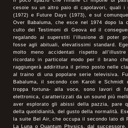
Il poco spazio che rimane ci impone di pas
cesoie su un altro paio di capolavori, quali 
(1972) e Future Days (1973), e sul comunque
Over Babaluma, che esce nel 1974 dopo la c
culto dei Testimoni di Geova ed il consegu
regalando ai superstiti l’illusione di poter 
fosse agli abituali, elevatissimi standard. Eg
molto meno accidentati rispetto all’illust
ricordato in particolar modo per il brano ch
raggiungerà addirittura il primo posto nelle cl
al traino di una popolare serie televisiva. 
Babaluma, il secondo con Karoli e Schmidt 
troppa fortuna- alla voce, sono lavori di fa
elettronica, caratterizzati da un sound più mel
aver esplorato gli abissi della pazzia, pare q
della quotidianità, del gusto della normalità. E
la suite Bel Air, che occupa il secondo lato d
La Luna o Quantum Physics, dal successore. P