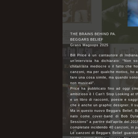
THE BRAINS BEHIND PA.
BEGGARS BELIEF
Grass Magoops 2025
Bill Price è un cantautore di Indiana
un’intervista ha dichiarato: “Non 
chitarrista mediocre o il fatto che h
canzoni, ma per qualche motivo, ho a
fare una cosa simile, ma quando sono c
non musicali”.
Price ha pubblicato fino ad oggi ci
ambizioso è I Can’t Stop Looking at t
e un libro di racconti, poesie e saggi
che è anche un graphic designer. Il s
Ma in questo nuovo Beggars Belief, Bil
nato come cover-band di Bob Dylan
Sessions” a partire dall’aprile del 20
completate incidendo 40 canzoni, in pa
Le canzoni di Beggars Belief guardano 