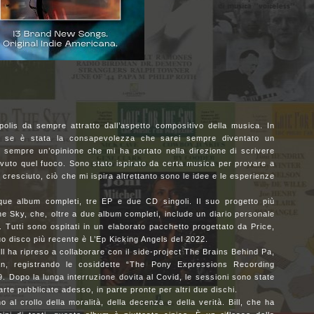
polis da sempre attratto dall’aspetto compositivo della musica. In
so se è stata la consapevolezza che sarei sempre diventato un
o sempre un’opinione che mi ha portato nella direzione di scrivere
vuto quel fuoco. Sono stato ispirato da certa musica per provare a
resciuto, ciò che mi ispira altrettanto sono le idee e le esperienze
nque album completi, tre EP e due CD singoli. Il suo progetto più
he Sky, che, oltre a due album completi, include un diario personale
. Tutti sono ospitati in un elaborato pacchetto progettato da Price,
uo disco più recente è L’Ep Kicking Angels del 2022.
l ha ripreso a collaborare con il side-project The Brains Behind Pa,
, registrando le cosiddette “The Pony Expressions Recording
19. Dopo la lunga interruzione dovita al Covid, le sessioni sono state
rte pubblicate adesso, in parte pronte per altri due dischi.
al crollo della moralità, della decenza e della verità. Bill, che ha