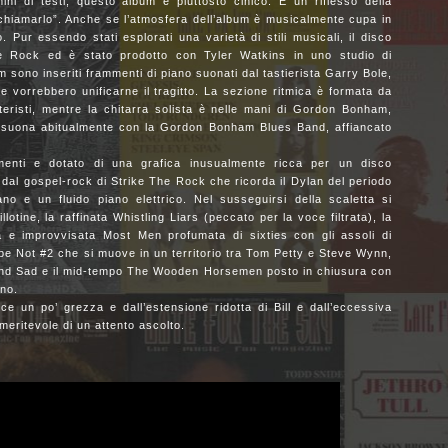
ini di testi, questo album è piuttosto cinico. È un riflesso della
chiamarlo”. Anche se l’atmosfera dell’album è musicalmente cupa in
 Pur essendo stati esplorati una varietà di stili musicali, il disco
ie Rock ed è stato prodotto con Tyler Watkins in uno studio di
m sono inseriti frammenti di piano suonati dal tastierista Garry Bole,
he vorrebbero unificarne il tragitto. La sezione ritmica è formata da
teristi, mentre la chitarra solista è nelle mani di Gordon Bonham,
 suona abitualmente con la Gordon Bonham Blues Band, affiancato
menti e dotato di una grafica inusualmente ricca per un disco
 dal gospel-rock di Strike The Rock che ricorda il Dylan del periodo
ano e un fluido piano elettrico. Nel susseguirsi della scaletta si
otine, la raffinata Whistling Liars (peccato per la voce filtrata), la
 e improvvisata Most Men profumata di sixties con gli assoli di
e Not #2 che si muove in un territorio tra Tom Petty e Steve Wynn,
t And Sad e il mid-tempo The Wooden Horsemen posto in chiusura con
no.
oce un po’ grezza e dall’estensione ridotta di Bill e dall’eccessiva
eritevole di un attento ascolto.