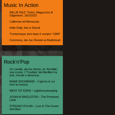
Music In Action
WILLIE NILE: Torino, Magazzino di
Gilgamesh, 18/2/2023
California nel Minnesota
Hello Dolly, this is Detroit
Trentacinque anni dopo è sempre “1969″
Ceremony, dai Joy Division ai Radiohead
Rock'n'Pop
Un cavallo, alcune donne, un ‘Armalite’,
una scena. I ‘Troubles’ dei Marillion tra
arte, morale e denuncia.
MIAMI SHOWBAND – Il giorno in cui
morì la musica
WEST OF EDEN – Lighthousekeeping
JOSHUA SINGLETON – The Promised
Land
STEFANO DYLAN – Lost In The Green
And Blue