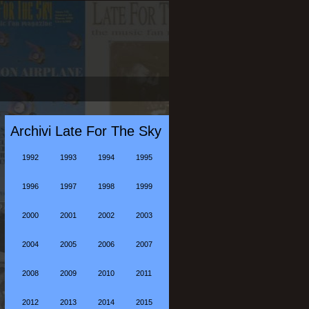
Archivi Late For The Sky
1992
1993
1994
1995
1996
1997
1998
1999
2000
2001
2002
2003
2004
2005
2006
2007
2008
2009
2010
2011
2012
2013
2014
2015