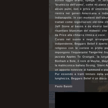
scritto oggni brano, spiega: “In term
‘bruttezza dell’uomo’, come mi piace 
alcuni punti, non è priva di umorismo.
rientra nei generi Americana e Ind
Indianapolis. In vari momenti dell’albu
trattati come registrazioni old-time c
Jeff Stone al basso e da diversi bat
rispettato bluesman del midwest che
da Price alla chitarra ritmica e voce.
Curato nel suono e negli arrangia
indipendente, Beggars Belief è aperto
religioso con le coriste in primo pi
impongono l’inquietante Tangerine Guill
jazzata Apples To Oranges, la lunga
Bonham e Bole, il rock di Maybe, Mayb
la malinconica ballata Strong, Silen
un apporto notevole di hammond e pia
Pur essendo a tratti limitato dalla v
lunghezza, Beggars Belief è un disco m
Paolo Baiotti