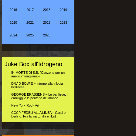
2016
2017
2018
2019
2020
2021
2022
2023
2024
2025
2026
Juke Box all'Idrogeno
IN MORTE DI S.B. (Canzone per un
amico immaginario)
DAVID BOWIE – Intorno alla trilogia
berlinese
GEORGE BRASSENS – Le banlieue, i
carruggi e la periferia del mondo
New York Rock Art
CCCP FEDELI ALLA LINEA – Carpi e
Berlino: Fra la via Emilia e l’Est