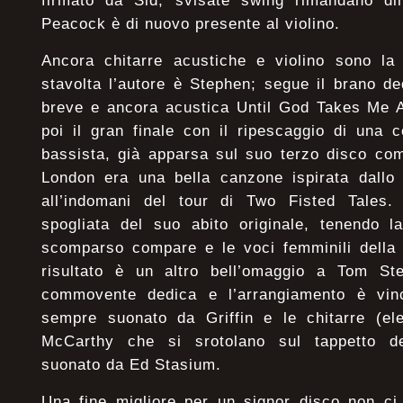
firmato da Sid, svisate swing rimandano di
Peacock è di nuovo presente al violino.
Ancora chitarre acustiche e violino sono la
stavolta l’autore è Stephen; segue il brano d
breve e ancora acustica Until God Takes Me A
poi il gran finale con il ripescaggio di una 
bassista, già apparsa sul suo terzo disco com
London era una bella canzone ispirata dallo 
all’indomani del tour di Two Fisted Tales.
spogliata del suo abito originale, tenendo l
scomparso compare e le voci femminili della fi
risultato è un altro bell’omaggio a Tom St
commovente dedica e l’arrangiamento è vinc
sempre suonato da Griffin e le chitarre (ele
McCarthy che si srotolano sul tappetto del
suonato da Ed Stasium.
Una fine migliore per un signor disco non ci