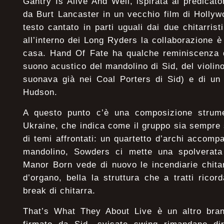
Gantry Is Alive And Well, ispirata al predicato
da Burt Lancaster in un vecchio film di Hollywo
testo cantato in parti uguali dai due chitarrist
all’interno dei Long Ryders la collaborazione 
casa. Hand Of Fate ha qualche reminiscenza d
suono acustico del mandolino di Sid, del violi
suonava già nei Coal Porters di Sid) e di un 
Hudson.
A questo punto c’è una composizione strume
Ukraine, che indica come il gruppo sia sempre 
di temi affrontati: un quartetto d’archi accomp
mandolino, Sowders ci mette una spolverata
Manor Born vede di nuovo le incendiarie chita
d’organo, bella la struttura che a tratti rico
break di chitarra.
That’s What They About Live è un altro brano