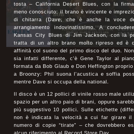
tosta – California Desert Blues, con la firm
meno conosciuto: il brano è vincente e imprezi
di chitarra (Dave, che è anche la voce de
arrangiamento indovinatissimo. A concluder
Kansas City Blues di Jim Jackson, con la po
tratta di un altro brano molto ripreso ed è 
affinità col suono del primo disco del duo. No
sia infatti differente, c’è Gene Taylor al pia
formata da Bob Glaub e Don Heffington proprio
a Broonzy: Phil suona l’acustica e soffia pos
mentre Dave si occupa della national.
Il disco è un 12 pollici di vinile rosso male util
spazio per un altro paio di brani, oppure sarebb
più suggestivo 10 pollici. Sulle etichette (diffe
non è indicata la velocità a cui far girare il
numero di copie “tirate” – che dovrebbero e
alcun riferimento al Record Store Day.