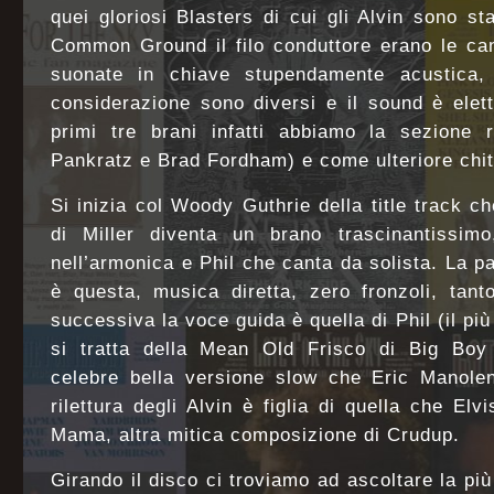
quei gloriosi Blasters di cui gli Alvin sono st
Common Ground il filo conduttore erano le can
suonate in chiave stupendamente acustica, q
considerazione sono diversi e il sound è elet
primi tre brani infatti abbiamo la sezione r
Pankratz e Brad Fordham) e come ulteriore chita
Si inizia col Woody Guthrie della title track c
di Miller diventa un brano trascinantissim
nell’armonica e Phil che canta da solista. La pas
è questa, musica diretta, zero fronzoli, tan
successiva la voce guida è quella di Phil (il più 
si tratta della Mean Old Frisco di Big Boy
celebre bella versione slow che Eric Manolen
rilettura degli Alvin è figlia di quella che Elv
Mama, altra mitica composizione di Crudup.
Girando il disco ci troviamo ad ascoltare la p