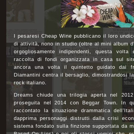
I pesaresi Cheap Wine pubblicano il loro undi
di attività, nono in studio (oltre al mini album 
orgogliosamente indipendenti, questa volta
raccolta di fondi organizzata in casa sul si
ancora una volta il quintetto guidato dai f
Diamantini centra il bersaglio, dimostrandosi la
rock italiano.
Dreams chiude una trilogia aperta nel 20
proseguita nel 2014 con Beggar Town. In q
raccontato la situazione drammatica dell’Ital
dapprima personaggi distrutti dalla crisi eco
sistema fondato sulla finzione supportata da 
Based On Lies) e poi gli stessi uomini che, p