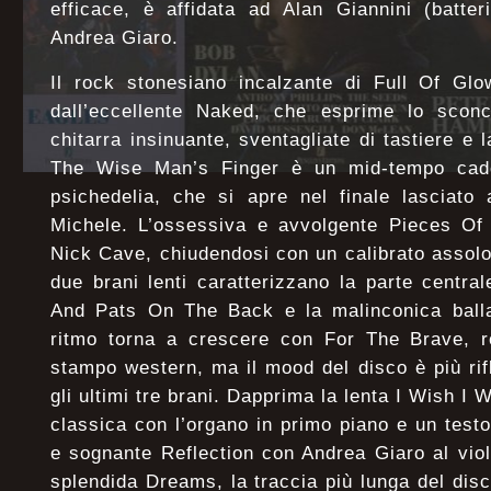
efficace, è affidata ad Alan Giannini (batte
Andrea Giaro.
Il rock stonesiano incalzante di Full Of Glo
dall’eccellente Naked, che esprime lo scon
chitarra insinuante, sventagliate di tastiere e
The Wise Man’s Finger è un mid-tempo cad
psichedelia, che si apre nel finale lasciato a
Michele. L’ossessiva e avvolgente Pieces Of 
Nick Cave, chiudendosi con un calibrato assolo d
due brani lenti caratterizzano la parte centr
And Pats On The Back e la malinconica balla
ritmo torna a crescere con For The Brave, ro
stampo western, ma il mood del disco è più ri
gli ultimi tre brani. Dapprima la lenta I Wish I
classica con l’organo in primo piano e un testo 
e sognante Reflection con Andrea Giaro al violo
splendida Dreams, la traccia più lunga del disc