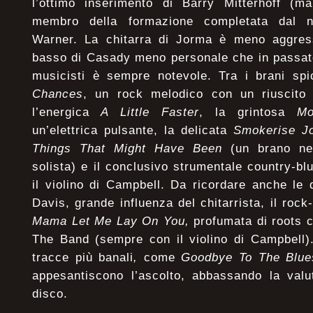
l’ottimo inserimento di Barry Mitterhoff (ma
membro della formazione completata dal n
Warner. La chitarra di Jorma è meno aggress
basso di Casady meno personale che in passato
musicisti è sempre notevole. Tra i brani sp
Chances
, un rock melodico con un riuscito i
l’energica
A Little Faster
, la grintosa
Mo
un’elettrica pulsante, la delicata
Smokerise J
Things That Might Have Been
(un brano nel
solista) e il conclusivo strumentale country-b
il violino di Campbell. Da ricordare anche le
Davis, grande influenza del chitarrista, il rock
Mama Let Me Lay On You,
profumata di roots c
The Band (sempre con il violino di Campbell)
tracce più banali
,
come
Goodbye To The Blue
appesantiscono l’ascolto, abbassando la valu
disco.