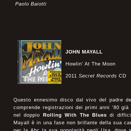
Paolo Baiotti
JOHN MAYALL
Howlin’ At The Moon
2011
Secret Records
CD
Questo ennesimo disco dal vivo del padre del
comprende registrazioni dei primi anni ‘80 gi
nel doppio
Rolling With The Blues
di diffic
Mayall è in una fase non brillante della sua ca
per la Abc la sua popolarità negli Usa, dove si