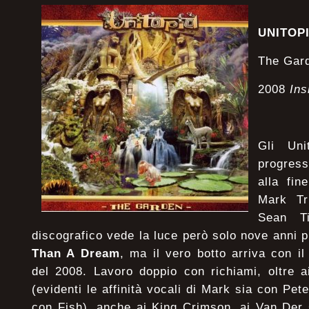
UNITO
The G
2008
Ins
Gli Uni
progress
alla fin
Mark Tr
Sean Ti
discografico vede la luce però solo nove anni più
Than A Dream
, ma il vero botto arriva con i
del 2008. Lavoro doppio con richiami, oltre ai
(evidenti le affinità vocali di Mark sia con Pet
con Fish), anche ai King Crimson, ai Van Der 