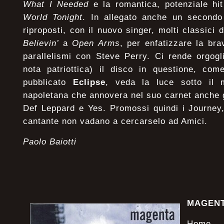
What I Needed
e la romantica, potenziale hi
World Tonight
. In allegato anche un second
riproposti, con il nuovo singer, molti classici
Believin’
a
Open Arms
, per enfatizzare la bra
parallelismi con Steve Perry. Ci rende orgogli
nota patriottica) il disco in questione, com
pubblicato
Eclipse
, veda la luce sotto il m
napoletana che annovera nel suo carnet anche
Def Leppard e Yes. Promossi quindi i Journey,
cantante non vadano a cercarselo ad Amici.
Paolo Baiotti
MAGEN
Home