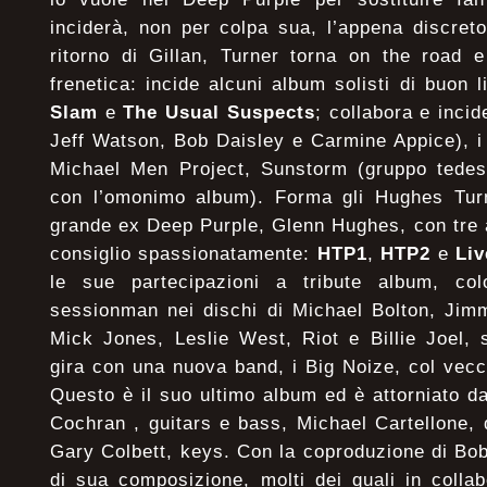
inciderà, non per colpa sua, l’appena discreto
ritorno di Gillan, Turner torna on the road e
frenetica: incide alcuni album solisti di buon 
Slam
e
The Usual Suspects
; collabora e inci
Jeff Watson, Bob Daisley e Carmine Appice), i
Michael Men Project, Sunstorm (gruppo tedes
con l’omonimo album). Forma gli Hughes Turn
grande ex Deep Purple, Glenn Hughes, con tre 
consiglio spassionatamente:
HTP1
,
HTP2
e
Liv
le sue partecipazioni a tribute album, col
sessionman nei dischi di Michael Bolton, Jim
Mick Jones, Leslie West, Riot e Billie Joel, 
gira con una nuova band, i Big Noize, col vec
Questo è il suo ultimo album ed è attorniato da
Cochran , guitars e bass, Michael Cartellone,
Gary Colbett, keys. Con la coproduzione di Bob 
di sua composizione, molti dei quali in colla