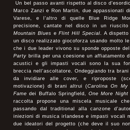
Un bel passo avanti rispetto al disco d’esordio
Marco Zanzi e Ron Martin, due appassionati di
Varese, e l’altro di quelle Blue Ridge Mou
precisione, cantate nel disco in un riusci
Mountain Blues
e
Flint Hill Special
. A dispetto
un disco realizzato giocoforza usando molto le 
che i due leader vivono su sponde opposte de
Party
brilla per una coesione un affiatamento d
acustici e gli impasti vocali sono la sua fo
breccia nell’ascoltatore. Ondeggiando tra brani
da invidiare alle cover, e riproposte (s
motivazione) di brani altrui (
Carolina On My
Fame
dei Buffalo Springfield,
One More Nigh
raccolta propone una miscela musicale che 
passando dal traditional alla canzone d’auto
iniezioni di musica irlandese e impasti vocali m
due ideatori del progetto (che deve il suo no