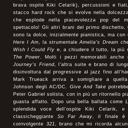
brava ospite Kiki Celarik), percussioni e fia
stacco hard rock che si evolve nella dolcezza
che esplode nella piacevolezza pop del mag
spettacolo! Gli altri brani del primo dischetto, tu
sono la dolce, inizialmente pianistica, ma co
Here I Am
, la strumentale
Amelia’s Dream
che
Wish I Could Fly
e, a chiudere il tutto, la più
The Power
. Molti i pezzi memorabili anche
Journey’s Friend
, l’altra suite e brano di lu
disinvoltura dal progressive al jazz fino all’h
Mark Trueack arriva a somigliare a quella
Johnson degli AC/DC.
Give And Take
potrebbe
Peter Gabriel solista, con in più un ritornello
guasta affatto. Dopo una bella ballata come
splendida voce dell’ospite Kiki Celarik, e
classicheggiante
So Far Away
, il finale è
coinvolgente
321
, brano che mi ricorda alcun