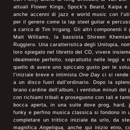
attuali Flower Kings, Spock’s Beard, Kaipa e
anche accenni di jazz e world music con l’util
per il genere come la lap steel guitar e percussi
a carico di Tim Irrgang. Gli altri componenti il 
Matt Williams, la bassista Shireen Khemian
Ruggiero. Una caratteristica degli Unitopia, no
loro spiegato nel libretto del CD, vivere insie
idealmente perfetto, soprattutto nelle leggi e n
quello di avere uno spiccato gusto per le sol
l’iniziale breve e intimista
One Day
ci si rende 
a un disco fuori dall’ordinario. Dopo la splen
brano cardine dell’album, i ventidue minuti de
con richiami tribali e proseguono con tali e tant
bocca aperta, in una suite dove prog, hard, j
funky e perfino musica classica si fondono in u
completare un trittico iniziale da urlo, da s
magnifica
Angeliqua,
anche qui inizio etno, c