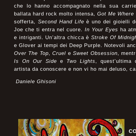
che lo hanno accompagnato nella sua carrie
ballata hard rock molto intensa,
Got Me Where
sofferta,
Second Hand Life
è uno dei gioielli d
Joe che ti entra nel cuore.
In Your Eyes
ha atm
e intriganti. Un’altra chicca è
Stroke Of Midnig
e Glover ai tempi dei Deep Purple. Notevoli anc
Over The Top
,
Cruel
e
Sweet Obsession
, mentr
Is On Our Side
e
Two Lights
, quest’ultima
artista da conoscere e non vi ho mai deluso, cari
Daniele Ghisoni
CO