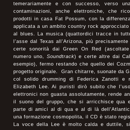
temerariamente e con successo, verso un
contaminazioni, anche elettroniche, che rico
prodotti in casa Fat Possum, con la differenz
applicata a un ambito country rock approcciato
al blues. La musica (quattordici tracce in tu
l’asse dal Texas all’Arizona, più precisament
certe sonorità dai Green On Red (ascoltate l
numero uno,
Soundtrack
)
e certe altre dai C
esempio), fermo restando che quello dei Cozm
progetto originale. Gran chitarre, suonate da G
col solido drumming di Federica Zanotti e 
Elizabeth Lee. Ai puristi dirò subito che l’u
elettronici non guasta assolutamente, rende an
il suono del gruppo, che si arricchisce qua e
parte di amici al di qua e al di là dell’Atlanti
una formazione cosmopolita, il CD è stato regist
La voce della Lee è molto calda e duttile, s