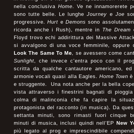
nella conclusiva
Home
. Ve ne innamorerete p
sono tutte belle. Le lunghe
Journey
e
Joe
son
progressive.
Hurt
e
Demons
sono assolutament
ricorda anche i Rush), mentre in
The Dream
Floyd trovo echi addirittura dei Massive Attack
si avvalgono di una voce femminile, oppure d
Look The Same To Me
, se avessero come can
Sunlight
, che invece c’entra poco con il pro
scritta da qualche cantautore americano, ed 
armonie vocali quasi alla Eagles.
Home Town
è 
e struggente. Una nota anche per la bella coper
vista attraverso i finestrini bagnati di pioggi
colma di malinconia che fa capire la situaz
protagonista del racconto (in musica). Da que
settanta minuti, sono rimasti fuori cinque b
minuti di musica, inclusi quindi nell’EP
New Y
più legato al prog e imprescindibile compendi