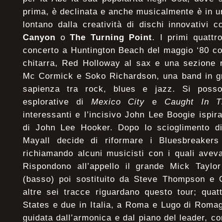
prima, è declinata e anche musicalmente è in u
lontano dalla creatività di dischi innovativi 
Canyon
o
The Turning Point
. I primi quattr
concerto a Huntington Beach del maggio ‘80 co
chitarra, Red Holloway al sax e una sezione 
Mc Cormick e Soko Richardson, una band in gr
sapienza tra rock, blues e jazz. Si posso
esplorative di
Mexico City
e
Caught In T
interessanti e l’incisivo John Lee Boogie ispi
di John Lee Hooker. Dopo lo scioglimento d
Mayall decide di riformare i Bluesbreakers
richiamando alcuni musicisti con i quali avev
Rispondono all’appello il grande Mick Taylor
(basso) poi sostituito da Steve Thompson e Co
altre sei tracce riguardano questo tour; quat
States e due in Italia, a Roma e Lugo di Roma
guidata dall’armonica e dal piano del leader, co