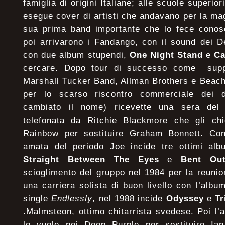
famiglia di origini Italiane; alle scuole superio
esegue cover di artisti che andavano per la mag
sua prima band importante che lo fece conosc
poi arrivarono i Fandango, con il sound dei 
con due album stupendi,
One Night Stand
e
Ca
cercare. Dopo tour di successo come sup
Marshall Tucker Band, Allman Brothers e Beach
per lo scarso riscontro commerciale dei 
cambiato il nome) ricevette una sera del
telefonata da Ritchie Blackmore che gli chi
Rainbow per sostituire Graham Bonnett. Co
amata del periodo Joe incide tre ottimi al
Straight Between The Eyes
e
Bent Ou
scioglimento del gruppo nel 1984 per la reunio
una carriera solista di buon livello con l’alb
single
Endlessly
, nel 1988 incide
Odyssey
e
Tr
.Malmsteon, ottimo chitarrista svedese. Poi l
lo vuole nei Deep Purple per sostituire Ia