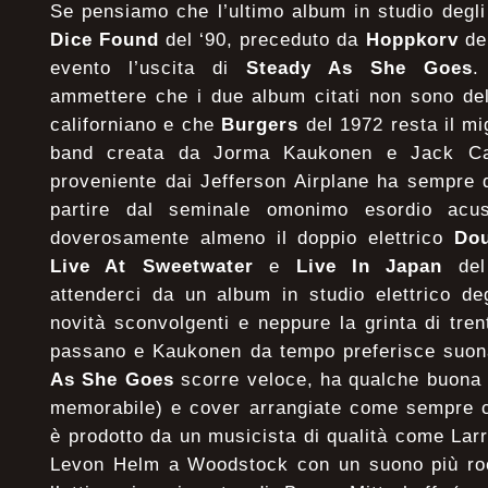
Se pensiamo che l’ultimo album in studio degl
Dice Found
del ‘90, preceduto da
Hoppkorv
del
evento l’uscita di
Steady As She Goes
.
ammettere che i due album citati non sono dell
californiano e che
Burgers
del 1972 resta il mi
band creata da Jorma Kaukonen e Jack Casa
proveniente dai Jefferson Airplane ha sempre d
partire dal seminale omonimo esordio acus
doverosamente almeno il doppio elettrico
Do
Live At Sweetwater
e
Live In Japan
del
attenderci da un album in studio elettrico d
novità sconvolgenti e neppure la grinta di tren
passano e Kaukonen da tempo preferisce suon
As She Goes
scorre veloce, ha qualche buona
memorabile) e cover arrangiate come sempre c
è prodotto da un musicista di qualità come Larr
Levon Helm a Woodstock con un suono più ro