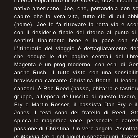
ricerca soprattutto di sé stessa, dove incont
nativo americano, Joe, che, portandola con se
capire che la vera vita, tutto ciò di cui ab
(home). Joe le fa ritrovare la retta via e sco
con il desiderio finale del ritorno al punto d
sentirsi finalmente bene e in pace con sé 
L’itinerario del viaggio è dettagliatamente d
che occupa le due pagine centrali del libr
Magenta è un prog moderno, con echi di Gen
anche Rush, il tutto visto con una sensibili
bravissima cantante Christina Booth. Il leader
canzoni, è Rob Reed (basso, chitarra e tastiere
gruppo, all’epoca dell’uscita di questo lavoro,
Fry e Martin Rosser, il bassista Dan Fry e il
Jones. I testi sono del fratello di Reed, S
spicca la magnifica voce, personale e carezz
passione di Christina. Un vero angelo. Ascoltate
in Moving On
o nel gioiello spezzacuori
Tower