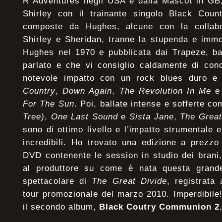
R Adventures negli USA e dalla Mascot in GB,
Shirley con il trainante singolo Black Coun
composte da Hughes, alcune con la collab
Shirley e Sheridan, tranne la stupenda e imm
Hughes nel 1970 e pubblicata dai Trapeze, ba
parlato e che vi consiglio caldamente di con
notevole impatto con un rock blues duro 
Country
,
Down Again
,
The Revolution In Me
e 
For The Sun
. Poi, ballate intense e sofferte c
Tree)
,
One Last Sound
e
Sista Jane
,
The Great
sono di ottimo livello e l’impatto strumentale
incredibili. Ho trovato una edizione a prezz
DVD contenente le session in studio dei brani, 
al produttore su come è nata questa grand
spettacolare di
The Great Divide
, registrata
tour promozionale del marzo 2010. Imperdibil
il secondo album,
Black Coutry Communion 2