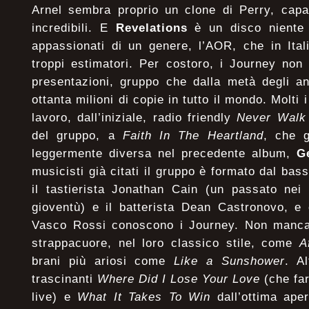
Arnel sembra proprio un clone di Perry, capac
incredibili. E
Revelations
è un disco niente 
appassionati di un genere, l’AOR, che in Ita
troppi estimatori. Per costoro, i Journey non
presentazioni, gruppo che dalla metà degli a
ottanta milioni di copie in tutto il mondo. Molti 
lavoro, dall’iniziale, radio friendly
Never Walk
del gruppo, a
Faith In The Heartland
, che g
leggermente diversa nel precedente album,
G
musicisti già citati il gruppo è formato dal bas
il tastierista Jonathan Cain (un passato ne
gioventù) e il batterista Dean Castronovo, e 
Vasco Rossi conoscono i Journey. Non mancan
strappacuore, nel loro classico stile, come
A
brani più ariosi come
Like a Sunshower
. A
trascinanti
Where Did I Lose Your Love
(che far
live) e
What It Takes To Win
dall’ottima apert