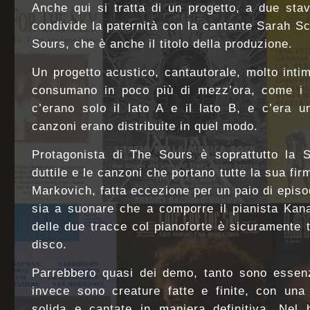
Anche qui si tratta di un progetto, a due stavo
condivide la paternità con la cantante Sarah Sc
Sours, che è anche il titolo della produzione.
Un progetto acustico, cantautorale, molto intim
consumano in poco più di mezz’ora, come i 
c’erano solo il lato A e il lato B, e c’era u
canzoni erano distribuite in quel modo.
Protagonista di The Sours è soprattutto la S
duttile e le canzoni che portano tutte la sua fir
Markovich, fatta eccezione per un paio di episod
sia a suonare che a comporre il pianista Kan
delle due tracce col pianoforte è sicuramente t
disco.
Parrebbero quasi dei demo, tanto sono essenz
invece sono creature fatte e finite, con una 
solida e cantate in maniera definitiva. Nel 