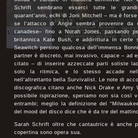
Schrift sembrano esserci tutte le grandi
quarant’anni, echi di Joni Mitchell – ma è fors
se l’attacco di Angie sembra provenire da 
canadese– fino a Norah Jones, passando pe
britannica Kate Bush, e addirittura in certe
Seawitch persino qualcosa dell’immensa Bonnie
partner è discreto, mai invasivo, capace – ad
citato – di inserire azzeccate parti soliste l
solo la ritmica, e lo stesso accade nel
nell’altrettanto bella Survivalist. Le note di 
discografica citano anche Nick Drake e Amy W
possibile ispirazione, speriamo non sia così v
entrambi; meglio la definizione del “Milwauk
del mood del disco dice che è da tre del mattin
Sarah Schrift oltre che cantautrice è anche pi
copertina sono opera sua.