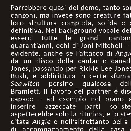
Parrebbero quasi dei demo, tanto so
canzoni, ma invece sono creature fat
loro struttura completa, solida e
definitiva. Nel background vocale de
esserci tutte le grandi cantan
quarant’anni, echi di Joni Mitchell 
evidente, anche se l’attacco di
Angi
da un disco della cantante cana
Jones, passando per Rickie Lee Jones
Bush, e addirittura in certe sfum
Seawitch
persino qualcosa dell
Bramlett. Il lavoro del partner è dis
capace – ad esempio nel brano a
inserire azzeccate parti solis
aspetterebbe solo la ritmica, e lo st
citata
Angie
e nell’altrettanto bell
di accompagnamento della casa d