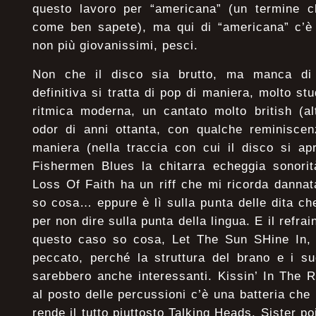
questo lavoro per “americana” (un termine 
come ben sapete), ma qui di “americana” c’è s
non più giovanissimi, pesci.
Non che il disco sia brutto, ma manca di 
definitiva si tratta di pop di maniera, molto st
ritmica moderna, un cantato molto british (al
odor di anni ottanta, con qualche reminisce
maniera (nella traccia con cui il disco si a
Fishermen Blues la chitarra echeggia sonorità
Loss Of Faith ha un riff che mi ricorda dann
so cosa… eppure è lì sulla punta delle dita che
per non dire sulla punta della lingua. E il refrai
questo caso so cosa, Let The Sun SHine In, q
peccato, perché la struttura del brano e i su
sarebbero anche interessanti. Kissin’ In The
al posto delle percussioni c’è una batteria che p
rende il tutto piuttosto Talking Heads. Sister p