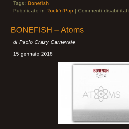
Tags:
Bonefish
Pubblicato in
Rock'n'Pop
|
Commenti disabilitati
BONEFISH – Atoms
di Paolo Crazy Carnevale
15 gennaio 2018