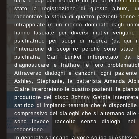
dark e pop con ironia e un po’ di eccentricit
stato la registrazione di questo album, 
raccontare la storia di quattro pazienti donne 
intrappolate in un mondo dominato dagli uomi
hanno lasciate per diversi motivi vengono 
psichiatrico per scopi di ricerca (da qui il
l’intenzione di scoprire perché sono state 
psichiatra Garf Lunkel interpretato da 
diagnosticare e trattare le loro problematic
Attraverso dialoghi e canzoni, ogni paziente
Ashley, Stephanie, la batterista Amanda Albi
Claire interpretano le quattro pazienti, la pianis
produttore del disco Johnny Garcia interpret
satirico di impianto teatrale che è disponibil
comprensivo dei dialoghi che si alternano alle 
sono invece raccolte senza dialoghi nel
recensione.
In generale spiccano la voce solida di Ashley e