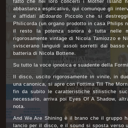
fatto che nei loro concerti i Mother Island n
abbastanza esplicativo, qui comunque gli inter
e affidati aEdoardo Piccolo che si destreg
Philicorda (un organo prodotto in casa Philips 
il resto la potenza sonora è tutta nelle m
rigorosamente vintage di Nicola Tamiozzo e N
sviscerano languidi assoli sorretti dal basso
batteria di Nicola Bottene.
Su tutto la voce ipnotica e suadente della Formi
Il disco, uscito rigorosamente in vinile, in d
una canonica, si apre con l’ottima Till The Mo
fin da subito le caratteristiche stilistiche s
necessario, arriva poi Eyes Of A Shadow, alt
nota.
And We Are Shining è il brano che il gruppo h
lancio per il disco, e il sound si sposta verso 