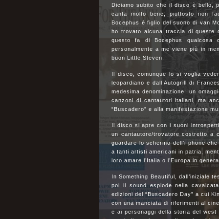
Diciamo subito che il disco è bello, 
canta molto bene; piuttosto non fa
Bocephus è figlio del suono di van M
ho trovato alcuna traccia di queste
questo fa di Bocephus qualcosa che
personalmente a me viene più in ment
buon Little Steven.
Il disco, comunque lo si voglia vedere
leopardiano e dall’Autogrill di Franc
medesima denominazione: un omaggio 
canzoni di cantautori italiani, ma a
“Buscadero” e alla manifestazione musi
Il disco si apre con i suoni introspe
un cantautore/trovatore costretto a c
guardare lo schermo dell’i-phone che 
a tanti artisti americani in patria, me
loro amare l’Italia o l’Europa in genera
In Something Beautiful, dall’iniziale t
poi il sound esplode nella cavalcat
edizioni del “Buscadero Day” a cui Ki
con una manciata di riferimenti al cin
e ai personaggi della storia del we