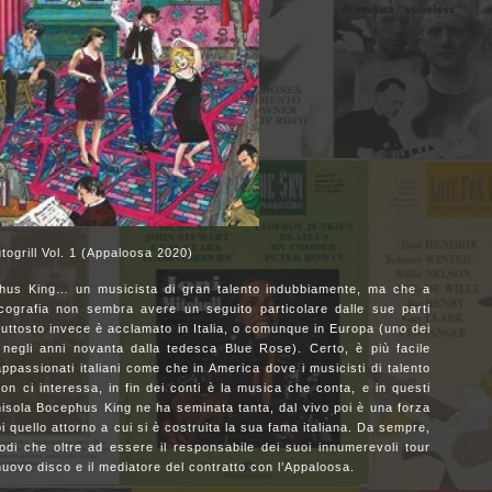
togrill Vol. 1 (Appaloosa 2020)
phus King… un musicista di gran talento indubbiamente, ma che a
scografia non sembra avere un seguito particolare dalle sue parti
ttosto invece è acclamato in Italia, o comunque in Europa (uno dei
 negli anni novanta dalla tedesca Blue Rose). Certo, è più facile
i appassionati italiani come che in America dove i musicisti di talento
n ci interessa, in fin dei conti è la musica che conta, e in questi
enisola Bocephus King ne ha seminata tanta, dal vivo poi è una forza
i quello attorno a cui si è costruita la sua fama italiana. Da sempre,
di che oltre ad essere il responsabile dei suoi innumerevoli tour
 nuovo disco e il mediatore del contratto con l’Appaloosa.