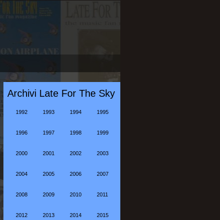
Archivi Late For The Sky
1992
1993
1994
1995
1996
1997
1998
1999
2000
2001
2002
2003
2004
2005
2006
2007
2008
2009
2010
2011
2012
2013
2014
2015