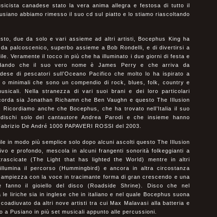
sicista canadese stato la vera anima allegra e festosa di tutto il
iano abbiamo rimesso il suo cd sul piatto e lo stiamo riascoltando
sto, due da solo e vari assieme ad altri artisti, Bocephus King ha
 da palcoscenico, superbo assieme a Bob Rondelli, e di divertirsi a
e. Veramente il tocco in più che ha illuminato i due giorni di festa e
ordando che il suo vero nome è James Perry e che arriva da
se di pescatori sull’Oceano Pacifico che molto lo ha ispirato a
i o minimali che sono un compendio di rock, blues, folk, country e
usicali. Nella stranezza di vari suoi brani e dei loro particolari
ricorda sia Jonathan Richamn che Ben Vaughn e questo The Illusion
 Ricordiamo anche che Bocephus, che ha trovato nell’Italia il suo
dischi solo del cantautore Andrea Parodi e che insieme hanno
 Fabrizio De André 1000 PAPAVERI ROSSI del 2003.
le in modo più semplice solo dopo alcuni ascolti questo The Illusion
tivo e profondo, mescola in alcuni frangenti sonorità folkeggianti a
strascicate (The Light that has lighted the World) mentre in altri
llumina il percorso (Hummingbird) e ancora in altra circostanza
a ampiezza con la voce in tracimante forma di gran crescendo e una
e fanno il gioiello del disco (Roadside Shrine). Disco che nel
a le liriche sia in inglese che in italiano e nel quale Bocephus suona
oadiuvato da altri nove artisti tra cui Max Malavasi alla batteria e
 a Pusiano in più set musicali appunto alle percussioni.