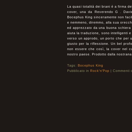
La quasi totalità dei brani è a firma d
cover, una da Reverendo G . Davies
Bocephus King sinceramente non facil
e nemmeno, diremmo, alla sua orecchia
ed apprezzato da una buona schiera di
aiuta la traduzione, sono intelligenti 
verso un approdo, un porto che per un 
giusto per la riflessione. Un bel pro
non essere che così, la cover nel cui
nostro paese. Prodotto dalla nostrana
Tags:
Bocephus King
Pubblicato in
Rock'n'Pop
|
Commenti di