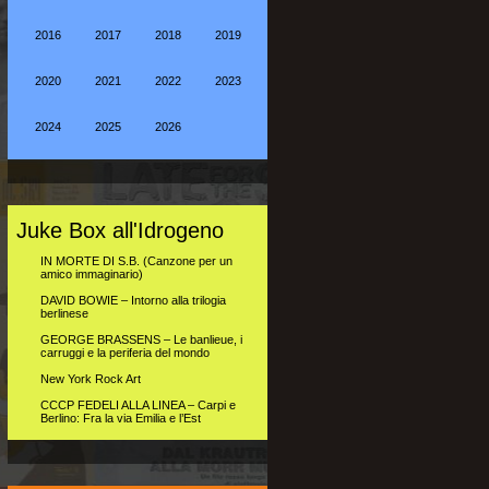
2016
2017
2018
2019
2020
2021
2022
2023
2024
2025
2026
Juke Box all'Idrogeno
IN MORTE DI S.B. (Canzone per un
amico immaginario)
DAVID BOWIE – Intorno alla trilogia
berlinese
GEORGE BRASSENS – Le banlieue, i
carruggi e la periferia del mondo
New York Rock Art
CCCP FEDELI ALLA LINEA – Carpi e
Berlino: Fra la via Emilia e l’Est