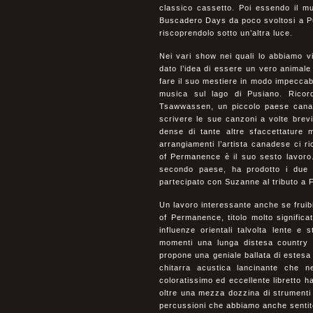
classico cassetto. Poi essendo il mu
Buscadero Days da poco svoltosi a Pus
riscoprendolo sotto un’altra luce.
Nei vari show nei quali lo abbiamo vi
dato l’idea di essere un vero animale
fare il suo mestiere in modo impeccabil
musica sul lago di Pusiano. Ric
Tsawwassen, un piccolo paese canade
scrivere le sue canzoni a volte brev
dense di tante altre sfaccettature m
arrangiamenti l’artista canadese ci 
of Permanence è il suo sesto lavoro.
secondo paese, ha prodotto i due 
partecipato con Suzanne al tributo a
Un lavoro interessante anche se fruibi
of Permanence, titolo molto significa
influenze orientali talvolta lente e 
momenti una lunga distesa country i
propone una geniale ballata di estes
chitarra acustica lancinante che n
coloratissimo ed eccellente libretto h
oltre una mezza dozzina di strumenti c
percussioni che abbiamo anche sentito