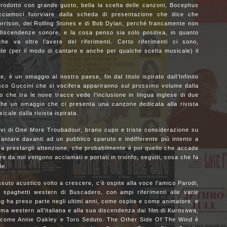
prodotto con grande gusto, bella la scelta delle canzoni, Bocephus
cciamoci fuorviare dalla scheda di presentazione che dice che
orrison, dei Rolling Stones e di Bob Dylan, perché francamente non
 discendenze sonore, e la cosa penso sia solo positiva, in quanto
 va oltre l’avere dei riferimenti. Certo riferimenti ci sono,
e (per il modo di cantare e anche per qualche scelta musicale) il
, è un omaggio al nostro paese, fin dal titolo ispirato dall’Infinito
esco Guccini che si vocifera appariranno sul prossimo volume dalla
che tra le nove tracce vede l’inclusione in lingua inglese di due
nche un omaggio che ci presenta una canzone dedicata alla rivista
cale dalla rivista ispirata.
ttivi di One More Troubadour, brano cupo e triste considerazione su
antare davanti ad un pubblico sparuto e indifferente più intento a
a prestargli attenzione, che probabilmente è poi quello che accade
ntre da noi vengono acclamati e portati in trionfo, seguiti, cosa che fa
le.
essuto acustico volto a crescere, c’è ospite alla voce l’amico Parodi,
a spaghetti western di Buscadero, con ampi riferimenti alle varie
ng ha preso parte negli ultimi anni, come ospite e come animatore, e
ema western all’italiana e alla sua discendenza dai film di Kurosawa,
st come Annie Oakley e Toro Seduto. The Other Side Of The Wind è