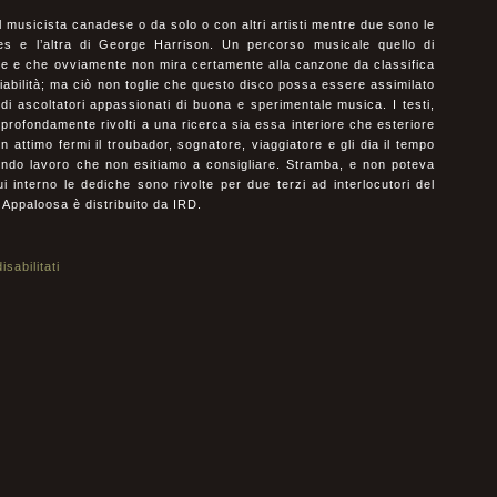
el musicista canadese o da solo o con altri artisti mentre due sono le
 e l’altra di George Harrison. Un percorso musicale quello di
e e che ovviamente non mira certamente alla canzone da classifica
bilità; ma ciò non toglie che questo disco possa essere assimilato
 ascoltatori appassionati di buona e sperimentale musica. I testi,
e profondamente rivolti a una ricerca sia essa interiore che esteriore
attimo fermi il troubador, sognatore, viaggiatore e gli dia il tempo
fondo lavoro che non esitiamo a consigliare. Stramba, e non poteva
 interno le dediche sono rivolte per due terzi ad interlocutori del
 Appaloosa è distribuito da IRD.
sabilitati