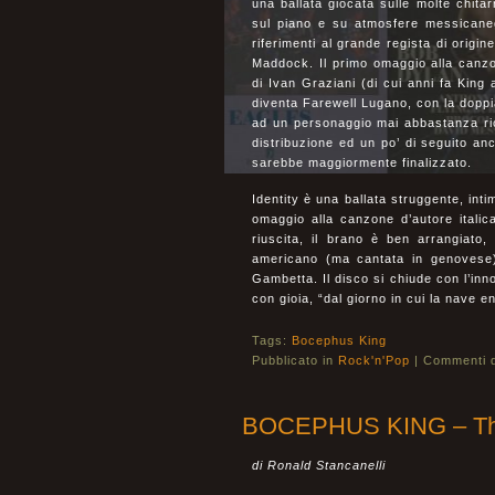
una ballata giocata sulle molte chi
sul piano e su atmosfere messicaneg
riferimenti al grande regista di origi
Maddock. Il primo omaggio alla canzo
di Ivan Graziani (di cui anni fa King
diventa Farewell Lugano, con la doppi
ad un personaggio mai abbastanza ric
distribuzione ed un po’ di seguito anch
sarebbe maggiormente finalizzato.
Identity è una ballata struggente, intim
omaggio alla canzone d’autore itali
riuscita, il brano è ben arrangiato
americano (ma cantata in genovese)
Gambetta. Il disco si chiude con l’inno
con gioia, “dal giorno in cui la nave en
Tags:
Bocephus King
Pubblicato in
Rock'n'Pop
|
Commenti di
BOCEPHUS KING – The 
di Ronald Stancanelli