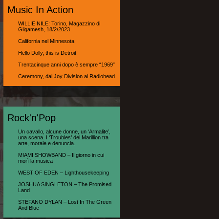
Music In Action
WILLIE NILE: Torino, Magazzino di
Gilgamesh, 18/2/2023
California nel Minnesota
Hello Dolly, this is Detroit
Trentacinque anni dopo è sempre “1969″
Ceremony, dai Joy Division ai Radiohead
Rock'n'Pop
Un cavallo, alcune donne, un ‘Armalite’,
una scena. I ‘Troubles’ dei Marillion tra
arte, morale e denuncia.
MIAMI SHOWBAND – Il giorno in cui
morì la musica
WEST OF EDEN – Lighthousekeeping
JOSHUA SINGLETON – The Promised
Land
STEFANO DYLAN – Lost In The Green
And Blue