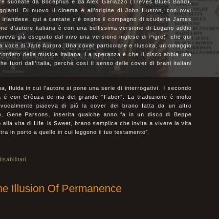
tarre suonate da Bocephus e da Alex Gariazzo (Treves Blues Band),
gianti. Di nuovo il cinema è all’origine di John Huston, con ovvi
ne irlandese, qui a cantare c’è ospite il compagno di scuderia James
ne d’autore italiana è con una bellissima versione di Lugano addio
 aveva già eseguito dal vivo una versione inglese di Pigro), che qui
a voce di Jane Aurora. Una cover particolare e riuscita, un omaggio
ordato della musica italiana. La speranza è che il disco abbia una
e fuori dall’Italia, perché così il senso delle cover di brani italiani
a, fluida in cui l’autore si pone una serie di interrogativi. Il secondo
ca è con Crêuza de ma del grande “Faber”. La traduzione è molto
, vocalmente piaceva di più la cover del brano fatta da un altro
, Gene Parsons, inserita qualche anno fa in un disco di Beppe
 alla vita di Life Is Sweet, brano semplice che invita a vivere la vita
tra in porto a quello in cui leggono il tuo testamento”.
sabilitati
Illusion Of Permanence