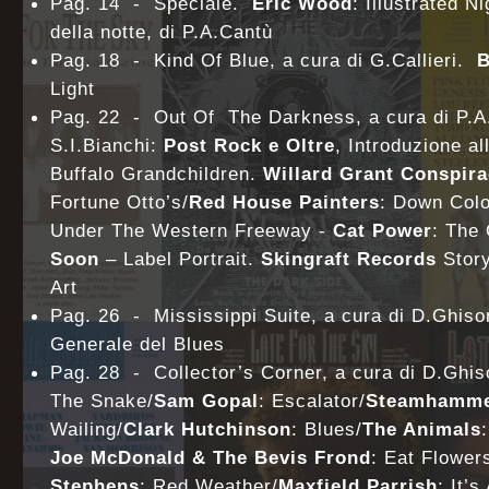
Pag. 14 - Speciale.
Eric Wood
: Illustrated N
della notte, di P.A.Cantù
Pag. 18 - Kind Of Blue, a cura di G.Callieri.
B
Light
Pag. 22 - Out Of The Darkness, a cura di P.A
S.I.Bianchi:
Post Rock e Oltre
, Introduzione a
Buffalo Grandchildren.
Willard Grant Conspira
Fortune Otto’s/
Red House Painters
: Down Color
Under The Western Freeway -
Cat Power
: The
Soon
– Label Portrait.
Skingraft Records
Story
Art
Pag. 26 - Mississippi Suite, a cura di D.Ghiso
Generale del Blues
Pag. 28 - Collector’s Corner, a cura di D.Ghi
The Snake/
Sam Gopal
: Escalator/
Steamhamm
Wailing/
Clark Hutchinson
: Blues/
The Animals
Joe McDonald & The Bevis Frond
: Eat Flower
Stephens
: Red Weather/
Maxfield Parrish
: It’