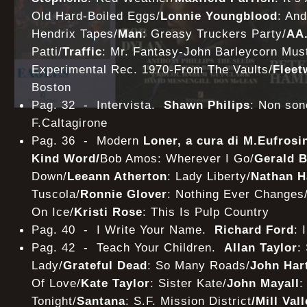
Old Hard-Boiled Eggs/
Lonnie
Youngblood
: An
Hendrix Tapes/
Man
: Greasy Truckers Party/
AA
Patti/
Traffic
: Mr. Fantasy-John Barleycorn Mus
Experimental Rec. 1970-From The Vaults/
Flee
Boston
Pag. 32 - Intervista.
Shawn Philips
: Non son
F.Caltagirone
Pag. 36 - Modern
Loner, a cura di M.Eufrosi
Kind Word/
Bob Amos: Wherever I Go/
Gerald B
Down/
Leeann Atherton
: Lady Liberty/
Nathan H
Tuscola/
Ronnie Glover
: Nothing Ever Changes
On Ice/
Kristi Rose
: This Is Pulp Country
Pag. 40 - I Write Your Name.
Richard Ford
: 
Pag. 42 - Teach Your Children.
Allan Taylor
:
Lady/
Grateful Dead
: So Many Roads/
John Har
Of Love/
Kate Taylor
: Sister Kate/
John Mayall
:
Tonight/
Santana
:
S.F. Mission District
/Mill Val