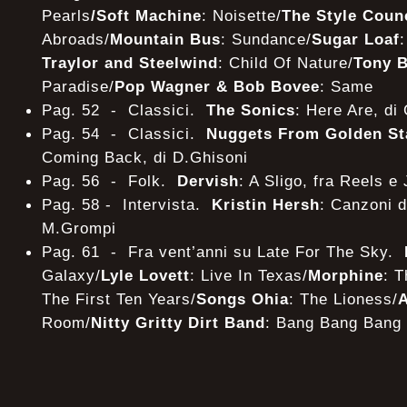
Pearls
/Soft Machine
: Noisette/
The Style Coun
Abroads/
Mountain Bus
: Sundance/
Sugar Loaf
Traylor and Steelwind
: Child Of Nature/
Tony B
Paradise/
Pop Wagner & Bob Bovee
: Same
Pag. 52 - Classici.
The Sonics
: Here Are, di 
Pag. 54 - Classici.
Nuggets From Golden St
Coming Back, di D.Ghisoni
Pag. 56 - Folk.
Dervish
: A Sligo, fra Reels e
Pag. 58 - Intervista.
Kristin Hersh
: Canzoni d
M.Grompi
Pag. 61 - Fra vent’anni su Late For The Sky.
Galaxy/
Lyle Lovett
: Live In Texas/
Morphine
: T
The First Ten Years/
Songs Ohia
: The Lioness/
Room/
Nitty Gritty Dirt Band
: Bang Bang Bang