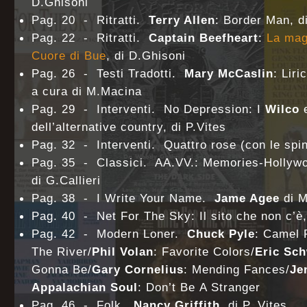
D.Ghisoni
Pag. 20 - Ritratti.
Terry Allen
: Border Man, d
Pag. 22 - Ritratti.
Captain Beefheart
:
La mag
Cuore di Bue
, di D.Ghisoni
Pag. 26 - Testi Tradotti.
Mary McCaslin
: Lir
a cura di M.Macina
Pag. 29 - Interventi. No Depression: I
Wilco
e
dell’alternative country, di P.Vites
Pag. 32 - Interventi. Quattro rose (con le spin
Pag. 35 - Classici. AA.VV.: Memories-Hollywo
di G.Callieri
Pag. 38 - I Write Your Name.
Jame Agee
di M
Pag. 40 - Net For The Sky: Il sito che non c’è,
Pag. 42 - Modern Loner.
Chuck Pyle
: Camel 
The River/
Phil Volan
: Favorite Colors/
Eric Sc
Gonna Be/
Gary Cornelius
: Mending Fances/
Je
Appalachian Soul
: Don’t Be A Stranger
Pag. 46 - Folk.
Nancy Griffith
, di P. Vites