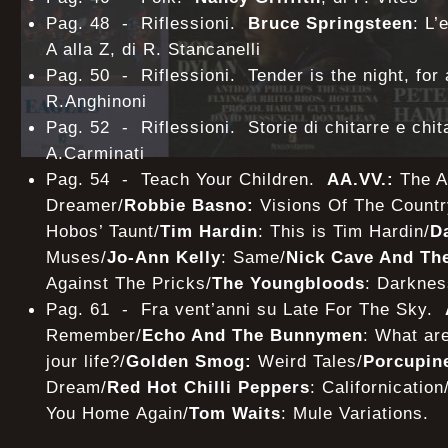
Pag. 48 - Riflessioni.
Bruce Springsteen
: L’
A alla Z, di R. Stancanelli
Pag. 50 - Riflessioni. Tender is the night, for a
R.Anghinoni
Pag. 52 - Riflessioni. Storie di chitarre e chita
A.Carminati
Pag. 54 - Teach Your Children.
AA.VV.:
The A
Dreamer/
Robbie Basno:
Visions Of The Countr
Hobos’ Taunt/
Tim Hardin
: This is Tim Hardin/
D
Muses/
Jo-Ann Kelly
: Same/
Nick Cave And Th
Against The Pricks/
The Youngbloods
: Darknes
Pag. 61 - Fra vent’anni su Late For The Sky.
Remember/
Echo And The Bunnymen
: What are
jour life?/
Golden Smog:
Weird Tales/
Porcupin
Dream/
Red Hot Chilli Peppers
: Californication
You Home Again/
Tom Waits
: Mule Variations.