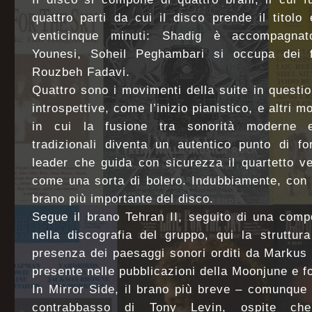
quattro parti da cui il disco prende il titol
venticinque minuti: Shadig è accompagnat
Younesi, Soheil Peghambari si occupa dei fi
Rouzbeh Fadavi.
Quattro sono i movimenti della suite in questio
introspettive, come l’inizio pianistico, e altri m
in cui la fusione tra sonorità moderne 
tradizionali diventa un autentico punto di fo
leader che guida con sicurezza il quartetto v
come una sorta di bolero. Indubbiamente, con 
brano più importante del disco.
Segue il brano Tehran II, seguito di una comp
nella discografia del gruppo, qui la struttur
presenza dei paesaggi sonori orditi da Markus R
presente nelle pubblicazioni della Moonjune e f
In Mirror Side, il brano più breve – comunque o
contrabbasso di Tony Levin, ospite che