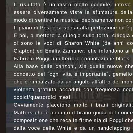
Il risultato è un disco molto godibile, intris
essere diversamente viste le sfumature della
modo di sentire la musica, decisamente non c
Il piano di Pesce si sposa alla perfezione ed è p
E poi, a mettere la ciliegia sulla torta, ciliegia
ci sono le voci di Sharon White (da anni cor
Clapton) ed Emilia Zamuner, che infondono ai 
Fabrizio Poggi un’ulteriore connotazione black.
Alla base delle canzoni, sia quelle nuove che
concetto del “ogni vita è importante”, gemello
che è rimbalzato da un angolo all’altro del mond
violenza gratuita accaduti con frequenza negli
dodici/quattordici mesi.
Ovviamente piacciono molto i brani originali,
Matters che è appunto il brano guida del conce
composizione che reca le firme sia di Poggi che
dalla voce della White e da un handclapping 