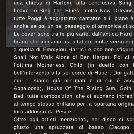
una chiesa di Harlem, alla conclusiva Song
Leave To Sing The Blues, molto New Orleans,
tutte Poggi è soprattutto cantante e il piano è
anche se poi un bel passaggio di armonica ci 
Le cover sono tra le più varie, dall’antica Har
brano che abbiamo ascoltato in molte versioni (
a quella di Emmylou Harris) e che non sfigur
Shall Not Walk Alone di Ben Harper. Poi ci so
l’ottima Motherless Child (in duetto co
bell’intervento alla sei corde di Hubert Dorigat
cui ci siamo già occupati e di cui è assa
Appaloosa), House Of The RIsing Sun, Goin’
Bad, tutte composizioni che ci suonano incredi
al tempo stesso brillano per la spartana original
loro addosso da Pesce.
Oltre agli artisti menzionati, nel disco ci son
giusto una spruzzata di basso (Jacopo C