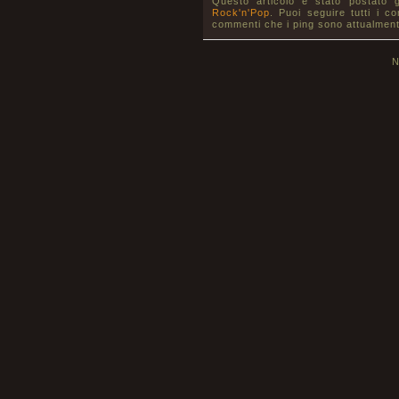
Questo articolo è stato postato 
Rock'n'Pop
. Puoi seguire tutti i c
commenti che i ping sono attualment
N