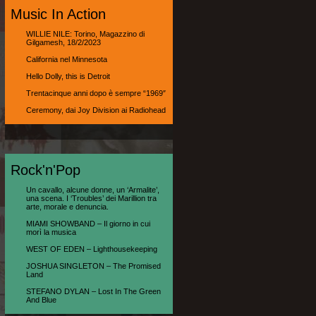
Music In Action
WILLIE NILE: Torino, Magazzino di
Gilgamesh, 18/2/2023
California nel Minnesota
Hello Dolly, this is Detroit
Trentacinque anni dopo è sempre “1969″
Ceremony, dai Joy Division ai Radiohead
Rock'n'Pop
Un cavallo, alcune donne, un ‘Armalite’,
una scena. I ‘Troubles’ dei Marillion tra
arte, morale e denuncia.
MIAMI SHOWBAND – Il giorno in cui
morì la musica
WEST OF EDEN – Lighthousekeeping
JOSHUA SINGLETON – The Promised
Land
STEFANO DYLAN – Lost In The Green
And Blue