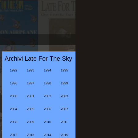
Archivi Late For The Sky
1992
1993
1994
1995
1996
1997
1998
1999
2000
2001
2002
2003
2004
2005
2006
2007
2008
2009
2010
2011
2012
2013
2014
2015