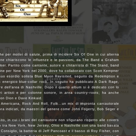
he per motivi di salute, prima di incidere Six Of One in cui alterna
e ne chiariscono le influenze e le passioni, da The Band a Graham
er. Partito come cantante, autore e chitarrista di The Stand, band
origine per New York nel 2000, dove ha collaborato con Scott Kempner
 suo esordio solista Blue Moon Revisited, seguito da Redemption e
n energico blue-collar rock. In seguito ha pubblicato A Dark Rage,
re dell’area di Nashville. Dopo il quarto album si è dedicato con lo
ri artisti e per colonne sonore, in area country-roots; ha anche
on Dion e Dave Kinkaid.
a Americana, Rock And Roll, Folk…un mix di impronta cantautorale
pra indicati, da maestri del genere come John Fogerty, Bob Seger e
to, in cui i brani del cantautore non sfigurano rispetto alle covers
to tra New York, New Jersey, Ohio e Nashville con una band basata
 Consiglio, la batteria di Jeff Pancoast e il basso di Roy Fisher, con