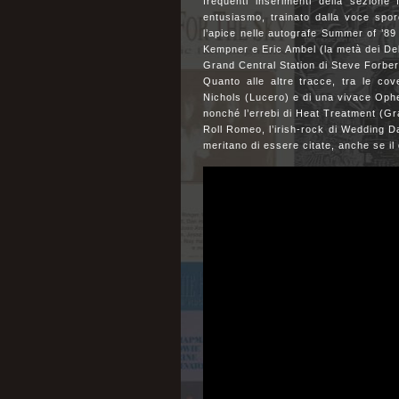
frequenti inserimenti della sezione
entusiasmo, trainato dalla voce sporc
l’apice nelle autografe Summer of ’89 
Kempner e Eric Ambel (la metà dei Del-
Grand Central Station di Steve Forber
Quanto alle altre tracce, tra le co
Nichols (Lucero) e di una vivace Ophe
nonché l’errebi di Heat Treatment (Gr
Roll Romeo, l’irish-rock di Wedding D
meritano di essere citate, anche se i