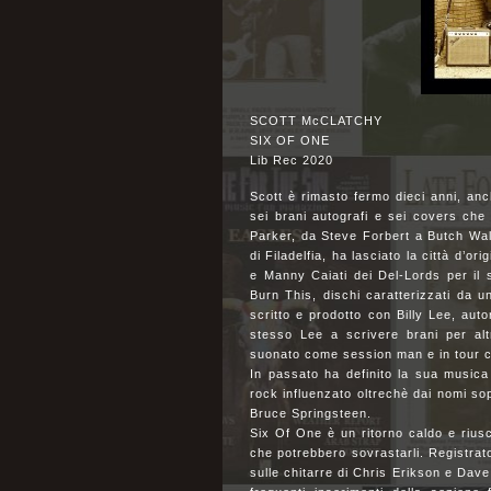
SCOTT McCLATCHY
SIX OF ONE
Lib Rec 2020
Scott è rimasto fermo dieci anni, anc
sei brani autografi e sei covers ch
Parker, da Steve Forbert a Butch Walk
di Filadelfia, ha lasciato la città d’
e Manny Caiati dei Del-Lords per il
Burn This, dischi caratterizzati da u
scritto e prodotto con Billy Lee, auto
stesso Lee a scrivere brani per alt
suonato come session man e in tour c
In passato ha definito la sua music
rock influenzato oltrechè dai nomi so
Bruce Springsteen.
Six Of One è un ritorno caldo e riusci
che potrebbero sovrastarli. Registra
sulle chitarre di Chris Erikson e Dave