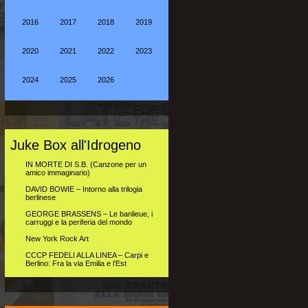
2016
2017
2018
2019
2020
2021
2022
2023
2024
2025
2026
Juke Box all'Idrogeno
IN MORTE DI S.B. (Canzone per un
amico immaginario)
DAVID BOWIE – Intorno alla trilogia
berlinese
GEORGE BRASSENS – Le banlieue, i
carruggi e la periferia del mondo
New York Rock Art
CCCP FEDELI ALLA LINEA – Carpi e
Berlino: Fra la via Emilia e l’Est