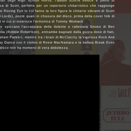
 fiati degli High School Horns, l’album scorre veloce e pieno di
a di Scott, perfetta per un repertorio chitarristico che raggiunge
e Roving Eye in cui fanno la loro figura le chitarre vibranti di Scott
Lords), poste quasi in chiusura del disco, prima della cover folk di
t in cui si inserisce l’armonica di Tommy Womack.
ver spiccano l’accoppiata della dolente e rallentata Smoke di Ben
lia (Robbie Robertson), entrambe bagnate dalla giusta dose di fiati,
aham Parker), mentre tra i brani di McClatchy la vigorosa Rock And
ay Dance con il violino di Rosie MacNamara e la ballata Break Even
l disco non ha momenti di vera debolezza.