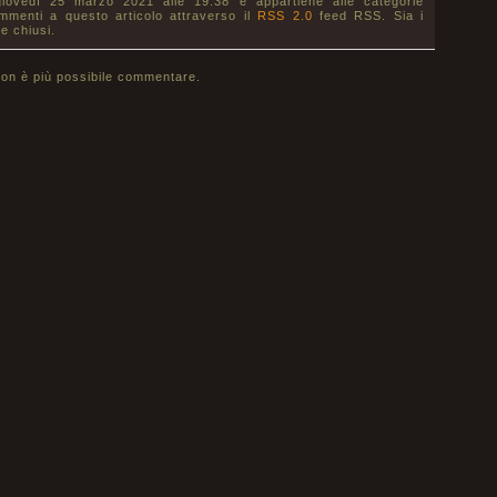
giovedì 25 marzo 2021 alle 19:38 e appartiene alle categorie
ommenti a questo articolo attraverso il
RSS 2.0
feed RSS. Sia i
e chiusi.
on è più possibile commentare.