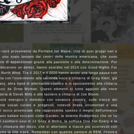
-rock proveniente da Portland nel Maine. Uno di quei gruppi nati e
, in uno stato lontano dai centri della musica americana, che sono
ia di appassionati grazie alla passione e alla determinazione. Pur
ubblicarono un demo), hanno esordito nel 2014 con Good Nights For
North Wind. Tra il 2017 e il 2020 hanno avuto una lunga pausa con
ata con l’inserimento alla seconda voce e chitarra di Greg Klein, già
ny, altra band di alternative-country e lo spostamento alla chitarra
sso da Drew Wyman. Questi elementi si sono aggiunti alla voce
teria di Derek Mills e alle tastiere e chitarra di Joe Bloom.
ck energico e melodico con venature country, sulle tracce dei
ie vocali curate e pregevoli, notevoli break strumentali e una
el tocco provinciale che rappresenta spesso il meglio dell’universo
cano ballate toccanti come Garden, la dolente Rudderless che mi ha
 il southern-soul di JJ Grey & Mofro, la soffusa One For Every e la
chiusura del disco, che si alternano a tracce più scorrevoli con
come la title track, Remember con qualche sentore di REM, l’ironica