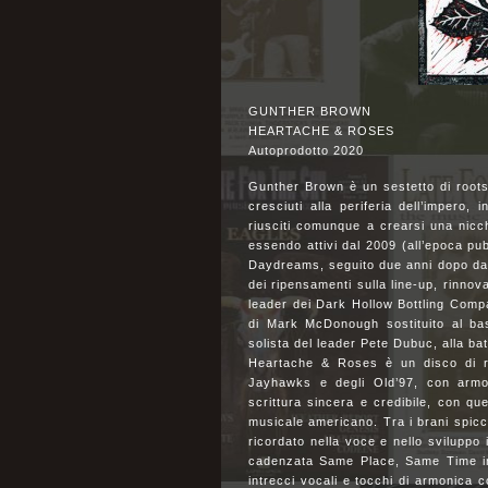
GUNTHER BROWN
HEARTACHE & ROSES
Autoprodotto 2020
Gunther Brown è un sestetto di roots
cresciuti alla periferia dell’impero
riusciti comunque a crearsi una nicch
essendo attivi dal 2009 (all’epoca p
Daydreams, seguito due anni dopo da 
dei ripensamenti sulla line-up, rinnov
leader dei Dark Hollow Bottling Compa
di Mark McDonough sostituito al ba
solista del leader Pete Dubuc, alla bat
Heartache & Roses è un disco di ro
Jayhawks e degli Old’97, con armon
scrittura sincera e credibile, con qu
musicale americano. Tra i brani spic
ricordato nella voce e nello sviluppo
cadenzata Same Place, Same Time in 
intrecci vocali e tocchi di armonica 