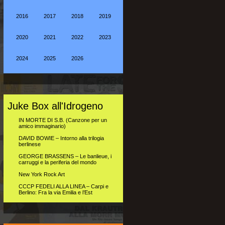
2016
2017
2018
2019
2020
2021
2022
2023
2024
2025
2026
Juke Box all'Idrogeno
IN MORTE DI S.B. (Canzone per un
amico immaginario)
DAVID BOWIE – Intorno alla trilogia
berlinese
GEORGE BRASSENS – Le banlieue, i
carruggi e la periferia del mondo
New York Rock Art
CCCP FEDELI ALLA LINEA – Carpi e
Berlino: Fra la via Emilia e l’Est