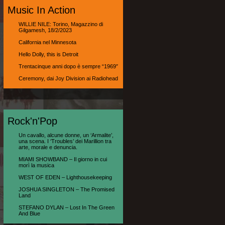
Music In Action
WILLIE NILE: Torino, Magazzino di
Gilgamesh, 18/2/2023
California nel Minnesota
Hello Dolly, this is Detroit
Trentacinque anni dopo è sempre “1969″
Ceremony, dai Joy Division ai Radiohead
Rock'n'Pop
Un cavallo, alcune donne, un ‘Armalite’,
una scena. I ‘Troubles’ dei Marillion tra
arte, morale e denuncia.
MIAMI SHOWBAND – Il giorno in cui
morì la musica
WEST OF EDEN – Lighthousekeeping
JOSHUA SINGLETON – The Promised
Land
STEFANO DYLAN – Lost In The Green
And Blue