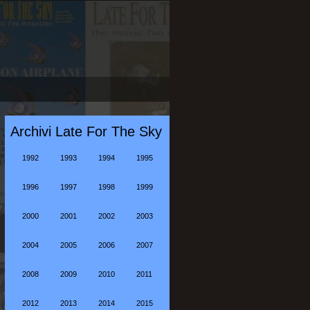
Archivi Late For The Sky
1992
1993
1994
1995
1996
1997
1998
1999
2000
2001
2002
2003
2004
2005
2006
2007
2008
2009
2010
2011
2012
2013
2014
2015