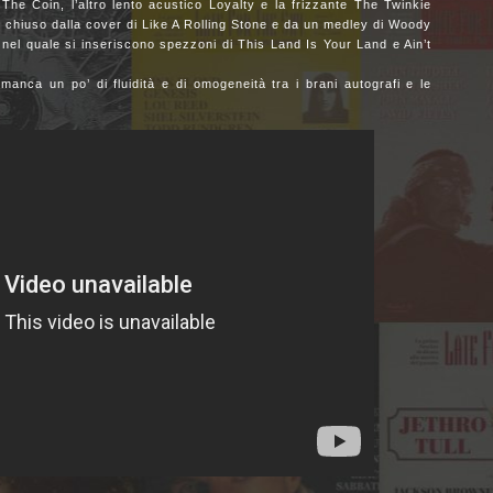
a The Coin, l’altro lento acustico Loyalty e la frizzante The Twinkie
 chiuso dalla cover di Like A Rolling Stone e da un medley di Woody
el quale si inseriscono spezzoni di This Land Is Your Land e Ain’t
anca un po’ di fluidità e di omogeneità tra i brani autografi e le