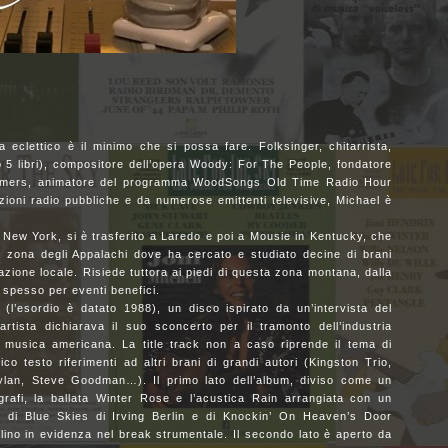
 eclettico è il minimo che si possa fare. Folksinger, chitarrista,
 5 libri), compositore dell’opera Woody: For The People, fondatore
gFarmers, animatore del programma WoodSongs Old Time Radio Hour
ioni radio pubbliche e da numerose emittenti televisive, Michael è
i New York, si è trasferito a Laredo e poi a Mousie in Kentucky, che
 zona degli Appalachi dove ha cercato e studiato decine di brani
lazione locale. Risiede tuttora ai piedi di questa zona montana, dalla
spesso per eventi benefici.
(l’esordio è datato 1988), un disco ispirato da un’intervista del
rtista dichiarava il suo sconcerto per il tramonto dell’industria
a musica americana. La title track non a caso riprende il tema di
co testo riferimenti ad altri brani di grandi autori (Kingston Trio,
lan, Steve Goodman…). Il primo lato dell’album, diviso come un
grafi, la ballata Winter Rose e l’acustica Rain arrangiata con un
ver di Blue Skies di Irving Berlin e di Knockin’ On Heaven’s Door
lino in evidenza nel break strumentale. Il secondo lato è aperto da