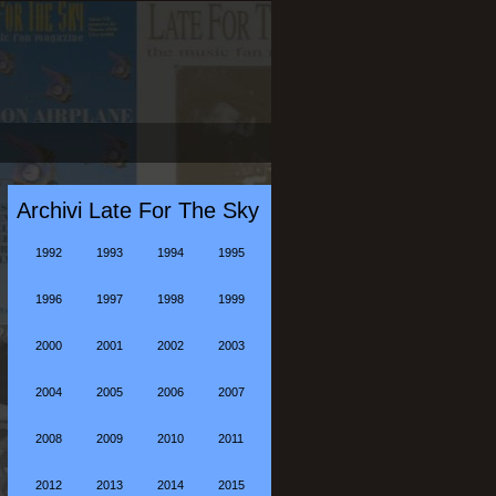
Archivi Late For The Sky
1992
1993
1994
1995
1996
1997
1998
1999
2000
2001
2002
2003
2004
2005
2006
2007
2008
2009
2010
2011
2012
2013
2014
2015