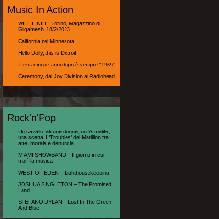
Music In Action
WILLIE NILE: Torino, Magazzino di
Gilgamesh, 18/2/2023
California nel Minnesota
Hello Dolly, this is Detroit
Trentacinque anni dopo è sempre “1969″
Ceremony, dai Joy Division ai Radiohead
Rock'n'Pop
Un cavallo, alcune donne, un ‘Armalite’,
una scena. I ‘Troubles’ dei Marillion tra
arte, morale e denuncia.
MIAMI SHOWBAND – Il giorno in cui
morì la musica
WEST OF EDEN – Lighthousekeeping
JOSHUA SINGLETON – The Promised
Land
STEFANO DYLAN – Lost In The Green
And Blue