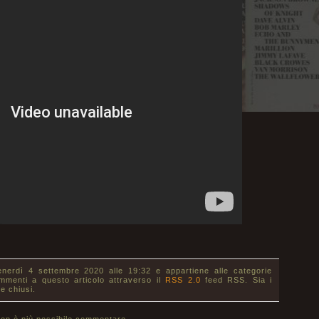
enerdì 4 settembre 2020 alle 19:32 e appartiene alle categorie
ommenti a questo articolo attraverso il
RSS 2.0
feed RSS. Sia i
e chiusi.