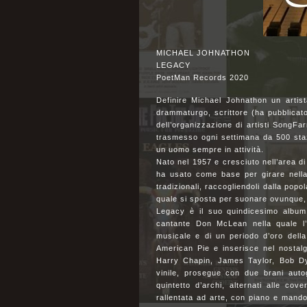
MICHAEL JOHNATHON
LEGACY
PoetMan Records 2020
Definire Michael Johnathon un artista
drammaturgo, scrittore (ha pubblicato
dell’organizzazione di artisti Son
trasmesso ogni settimana da 500 staz
un uomo sempre in attività.
Nato nel 1957 e cresciuto nell’area d
ha usato come base per girare nella
tradizionali, raccogliendoli dalla popo
quale si sposta per suonare ovunque, 
Legacy è il suo quindicesimo album 
cantante Don McLean nella quale l’a
musicale e di un periodo d’oro dell
American Pie e inserisce nel nostalgi
Harry Chapin, James Taylor, Bob Dy
vinile, prosegue con due brani auto
quintetto d’archi, alternati alle co
rallentata ad arte, con piano e mando