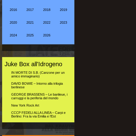
2016
2017
2018
2019
2020
2021
2022
2023
2024
2025
2026
Juke Box all'Idrogeno
IN MORTE DI S.B. (Canzone per un
amico immaginario)
DAVID BOWIE – Intorno alla trilogia
berlinese
GEORGE BRASSENS – Le banlieue, i
carruggi e la periferia del mondo
New York Rock Art
CCCP FEDELI ALLA LINEA – Carpi e
Berlino: Fra la via Emilia e l’Est