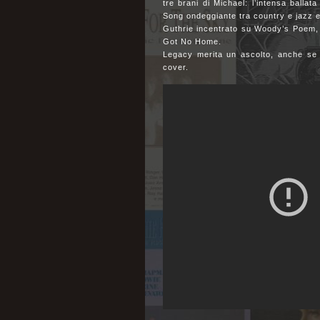
tre brani di Michael: l’intensa ballat
Song ondeggiante tra country e jazz e
Guthrie incentrato su Woody’s Poem, n
Got No Home.
Legacy merita un ascolto, anche se m
cover.