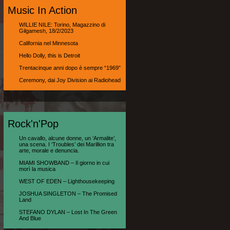
Music In Action
WILLIE NILE: Torino, Magazzino di
Gilgamesh, 18/2/2023
California nel Minnesota
Hello Dolly, this is Detroit
Trentacinque anni dopo è sempre “1969″
Ceremony, dai Joy Division ai Radiohead
Rock'n'Pop
Un cavallo, alcune donne, un ‘Armalite’,
una scena. I ‘Troubles’ dei Marillion tra
arte, morale e denuncia.
MIAMI SHOWBAND – Il giorno in cui
morì la musica
WEST OF EDEN – Lighthousekeeping
JOSHUA SINGLETON – The Promised
Land
STEFANO DYLAN – Lost In The Green
And Blue