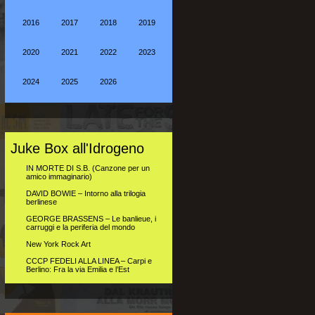
2016
2017
2018
2019
2020
2021
2022
2023
2024
2025
2026
Juke Box all'Idrogeno
IN MORTE DI S.B. (Canzone per un
amico immaginario)
DAVID BOWIE – Intorno alla trilogia
berlinese
GEORGE BRASSENS – Le banlieue, i
carruggi e la periferia del mondo
New York Rock Art
CCCP FEDELI ALLA LINEA – Carpi e
Berlino: Fra la via Emilia e l’Est