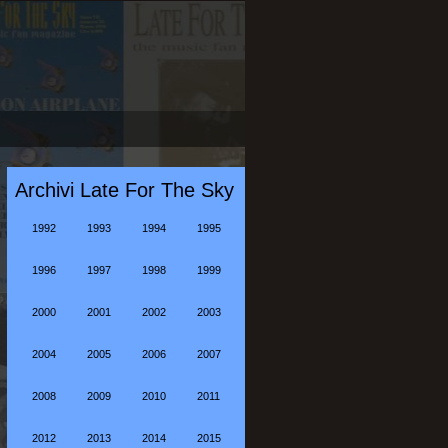
Archivi Late For The Sky
1992
1993
1994
1995
1996
1997
1998
1999
2000
2001
2002
2003
2004
2005
2006
2007
2008
2009
2010
2011
2012
2013
2014
2015