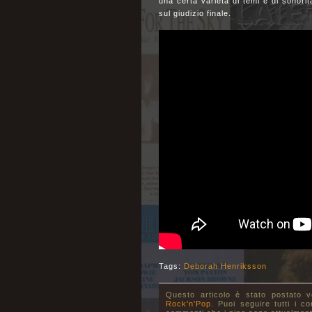
una certa varietà di temi e di sonori
sul giudizio finale.
Tags:
Deborah Henriksson
Questo articolo è stato postato 
Rock'n'Pop
. Puoi seguire tutti i c