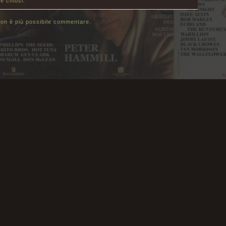
e chiusi.
on è più possibile commentare.