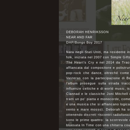
DEBORAH HENRIKSSON
NEAR AND FAR
DHP/Bongo Boy 2017
Nata negli Stati Uniti, ma residente i
folk, iniziata nel 2007 con Simple Gif
The Heart’s Cry e nel 2014 da Trace
affiancata dal compositore e polistr
pop-rock che dance, oltreché come 
Vasteras con la partecipazione di Ben
l’album prosegue sulla strada trac
influenze celtiche e di world music, 
Clannad e le classiche Joni Mitchell 
tratti un po’ piatta e monocorde, come
e una musica che si affiancano logicam
vento e mare mosso). Deborah ha suo
ottenendo discreti riscontri radiofoni
sono le prime quattro: la scorrevole 
bluesata In Time con una chitarra cou