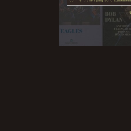
commenti che i ping sono attualment
N