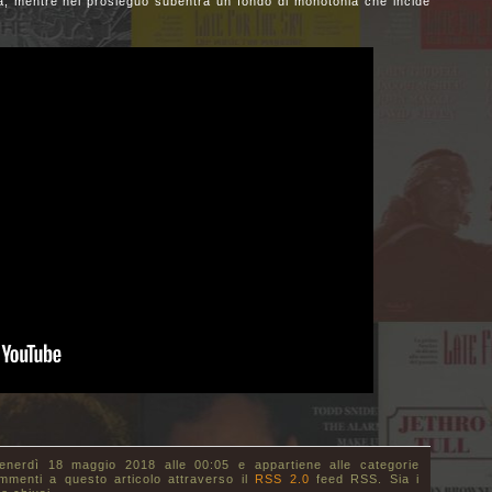
tà, mentre nel prosieguo subentra un fondo di monotonia che incide
venerdì 18 maggio 2018 alle 00:05 e appartiene alle categorie
ommenti a questo articolo attraverso il
RSS 2.0
feed RSS. Sia i