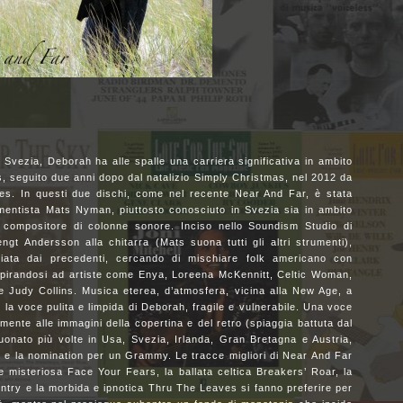
n Svezia, Deborah ha alle spalle una carriera significativa in ambito
ts, seguito due anni dopo dal natalizio Simply Christmas, nel 2012 da
s. In questi due dischi, come nel recente Near And Far, è stata
umentista Mats Nyman, piuttosto conosciuto in Svezia sia in ambito
compositore di colonne sonore. Inciso nello Soundism Studio di
gt Andersson alla chitarra (Mats suona tutti gli altri strumenti),
ciata dai precedenti, cercando di mischiare folk americano con
ispirandosi ad artiste come Enya, Loreena McKennitt, Celtic Woman,
e Judy Collins. Musica eterea, d’atmosfera, vicina alla New Age, a
 la voce pulita e limpida di Deborah, fragile e vulnerabile. Una voce
ente alle immagini della copertina e del retro (spiaggia battuta dal
nato più volte in Usa, Svezia, Irlanda, Gran Bretagna e Austria,
ci e la nomination per un Grammy. Le tracce migliori di Near And Far
e misteriosa Face Your Fears, la ballata celtica Breakers’ Roar, la
ntry e la morbida e ipnotica Thru The Leaves si fanno preferire per