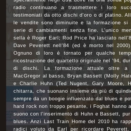
radio continuano a trasmettere i loro suc
testimoniati da otto dischi d’oro o di platino. Al
le vendite sono diminuite e la formazione si 
serie di cambiamenti senza fine. L’unico mem
sella è Roger Earl; Rod Price ha lasciato nell’
Dave Peverett nell’84 (ed è morto nel 2000)
Ognuno di loro è tornato per qualche tempo
ricostruzione del quartetto originale nel ’94, du
di dischi. La formazione attuale oltre a
MacGregor al basso, Bryan Bassett (Molly Hatch
e Charlie Huhn (Ted Nugent, Gary Moore, H
chitarra, che suonano insieme da più di quindic
sempre da un boogie influenzato dal blues e pot
hard rock non troppo pesante, i Foghat hanno 
suono con l’inserimento di Huhn e Bassett, pu
blues. Anzi Last Train Home del 2010 ha rappr
radici voluto da Earl per ricordare Peverett.