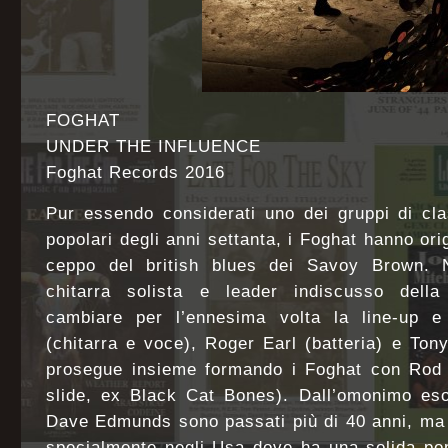
FOGHAT
UNDER THE INFLUENCE
Foghat Records 2016
Pur essendo considerati uno dei gruppi di cl
popolari degli anni settanta, i Foghat hanno ori
ceppo del british blues dei Savoy Brown.
chitarra solista e leader indiscusso della
cambiare per l’ennesima volta la line-up e
(chitarra e voce), Roger Earl (batteria) e Tony
prosegue insieme formando i Foghat con Rod P
slide, ex Black Cat Bones). Dall’omonimo eso
Dave Edmunds sono passati più di 40 anni, ma 
specialmente negli Usa dove ha una solida pop