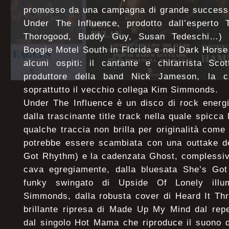
promosso da una campagna di grande success
Under The Influence, prodotto dall’esperto
Thorogood, Buddy Guy, Susan Tedeschi…) e
Boogie Motel South in Florida e nei Dark Horse
alcuni ospiti: il cantante e chitarrista Sco
produttore della band Nick Jameson, la 
soprattutto il vecchio collega Kim Simmonds.
Under The Influence è un disco di rock energi
dalla trascinante title track nella quale spicc
qualche traccia non brilla per originalità come
potrebbe essere scambiata con una outtake de
Got Rhythm) e la cadenzata Ghost, complessiva
cava egregiamente, dalla bluesata She’s Go
funky swingato di Upside Of Lonely illum
Simmonds, dalla robusta cover di Heard It Th
brillante ripresa di Made Up My Mind dal rep
dal singolo Hot Mama che riproduce il suono d