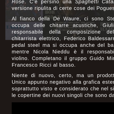
Rose
. C’è persino una
Spaghetti Cat
versione ripulita di certe cose dei Pogue
Al fianco della De Waure, ci sono St
occupa delle chitarre acustiche, Giu
responsabile della composizione de
chitarrista elettrico, Federico Baldessar
pedal steel ma si occupa anche del ban
mentre Nicola Nieddu è il responsabi
violino. Completano il gruppo Guido Min
Francesco Ricci al basso.
Niente di nuovo, certo, ma un prodotto
Unico appunto negativo alla grafica este
soprattutto visto e considerato che nel s
le copertine dei nuovi singoli che sono d