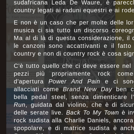
sudafricana Leda De Waure, è parecchio
country legati ai raduni equestri e ai rode
E non è un caso che per molte delle loro
musica ci sia tutto un discorso coreogra
Ma al di là di questa considerazione, il d
le canzoni sono accattivanti e il fatto 
country e non di country rock è cosa sign
C’è tutto quello che ci deve essere nel 
pezzi più propriamente rock come 
d’apertura
Power And Pain
e ci sono
allacciati come
Brand New Day
ben ca
bella pedal steel, senza dimenticare l
Run
, guidata dal violino, che è di sicu
delle serate live.
Back To My Town
è in
rock sudista alla Charlie Daniels, ancora
spopolare, e di matrice sudista è anc