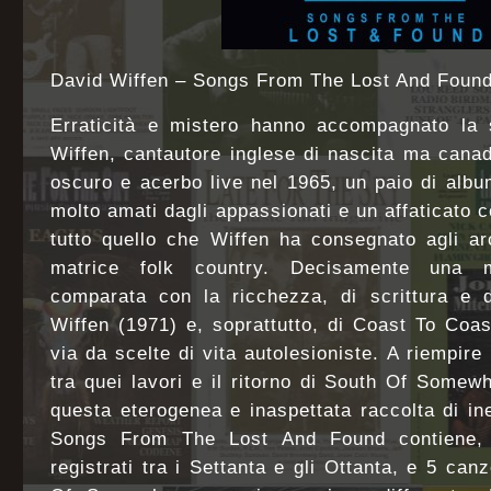
David Wiffen – Songs From The Lost And Found
Erraticità e mistero hanno accompagnato la s
Wiffen, cantautore inglese di nascita ma canade
oscuro e acerbo live nel 1965, un paio di albu
molto amati dagli appassionati e un affaticato 
tutto quello che Wiffen ha consegnato agli ar
matrice folk country. Decisamente una mi
comparata con la ricchezza, di scrittura e d
Wiffen (1971) e, soprattutto, di Coast To Coa
via da scelte di vita autolesioniste. A riempire 
tra quei lavori e il ritorno di South Of Somew
questa eterogenea e inaspettata raccolta di ine
Songs From The Lost And Found contiene, in
registrati tra i Settanta e gli Ottanta, e 5 can