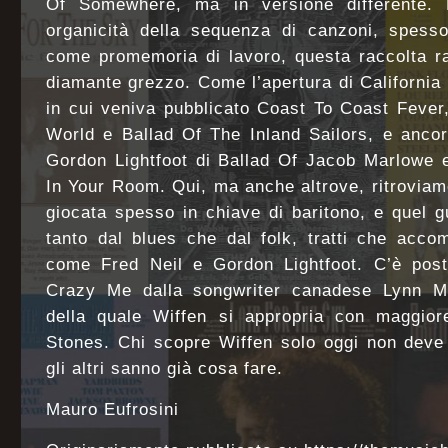
Of Somewhere, ma in versione differente. 
organicità della sequenza di canzoni, spesso
come promemoria di lavoro, questa raccolta r
diamante grezzo. Come l’apertura di California 
in cui veniva pubblicato Coast To Coast Fever
World e Ballad Of The Inland Sailors, e ancor
Gordon Lightfoot di Ballad Of Jacob Marlowe e
In Your Room. Qui, ma anche altrove, ritrovia
giocata spesso in chiave di baritono, e quel g
tanto dal blues che dal folk, tratti che acc
come Fred Neil e Gordon Lightfoot. C’è pos
Crazy Me dalla songwriter canadese Lynn Mi
della quale Wiffen si appropria con maggiore
Stones. Chi scopre Wiffen solo oggi non deve 
gli altri sanno già cosa fare.
Mauro Eufrosini