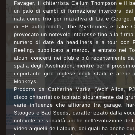
Favager, il chitarrista Callum Thompson e il ba
un paio di cambi di formazione intercorsi da
nata come trio per iniziativa di Lia e George.
di EP autoprodotti, The Mysterines e Take C
provocato un notevole interesse fino alla firma
numero di date da headliners e a tour con 
Reeling, pubblicato a marzo, è entrato nei To
alcuni concerti nei club e più recentemente d
spalla degli Awolnation, mentre per il prossi
importante giro inglese negli stadi e arene 
Monkeys.
Prodotto da Catherine Marks (Wolf Alice, P
disco chitarristico ispirato sicuramente dal gru
varie influenze che affiorano tra garage, ha
Stooges e Bad Seeds, caratterizzato dalla voc
notevole personalità anche nell’evoluzione del
video a quelli dell’album, dei quali ha anche cur