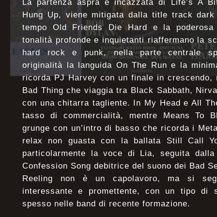
La partenza aspra e incazzata di Life’s A Bit
Hung Up, viene mitigata dalla title track dar
tempo Old Friends Die Hard e la poderosa
tonalità profonde e inquietanti riaffermano la s
hard rock e punk, nella parte centrale sp
originalità la languida On The Run e la mini
ricorda PJ Harvey con un finale in crescendo,
Bad Thing che viaggia tra Black Sabbath, Nirv
con una chitarra tagliente. In My Head e All T
tasso di commercialità, mentre Means To Bl
grunge con un’intro di basso che ricorda i Metal
relax non guasta con la ballata Still Call
particolarmente la voce di Lia, seguita dall
Confession Song debitrice del suono dei Bad S
Reeling non è un capolavoro, ma si seg
interessante e promettente, con un tipo di
spesso nelle band di recente formazione.