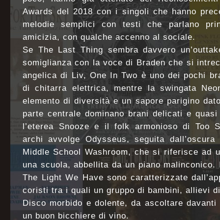
Awards del 2018 con i singoli che hanno prec
melodie semplici con testi che parlano pri
amicizia, con qualche accenno al sociale.
Se The Last Thing sembra davvero un’outtak
somiglianza con la voce di Braden che si intr
angelica di Liv, One In Two è uno dei pochi bra
di chitarra elettrica, mentre la swingata Ne
elemento di diversità e un sapore parigino dato
parte centrale dominano brani delicati e quas
l’eterea Snooze e il folk armonioso di Too S
archi avvolge Odysseus, seguita dall’oscura
Middle School Washroom, che si riferisce ad u
una scuola, abbellita da un piano malinconico.
The Light We Have sono caratterizzate dall’ap
coristi tra i quali un gruppo di bambini, allievi di
Disco morbido e dolente, da ascoltare davant
un buon bicchiere di vino.