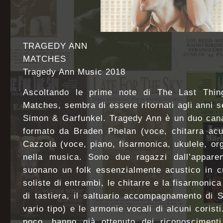
TRAGEDY ANN
MATCHES
Tragedy Ann Music 2018
Ascoltando le prime note di The Last Thing
Matches, sembra di essere ritornati agli anni s
Simon & Garfunkel. Tragedy Ann è un duo cana
formato da Braden Phelan (voce, chitarra acus
Cazzola (voce, piano, fisarmonica, ukulele, org
nella musica. Sono due ragazzi dall’appare
suonano un folk essenzialmente acustico in cu
soliste di entrambi, le chitarre e la fisarmoni
di tastiera, il saltuario accompagnamento di 
vario tipo) e le armonie vocali di alcuni coris
poco, hanno già ottenuto dei riconosciment