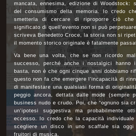
mancata, ennesima, edizione di Woodstock: si
del consumismo della memoria. Io credo ch
smetterla di cercare di riproporre ciò che 
significato di quell’evento non si può perpetuare
scriveva Benedetto Croce, la storia non si rip
il momento storico originale è fatalmente passat
Va bene una volta, che se non ricordo mal
successo, perché anche i nostalgici hanno i 
basta, non è che ogni cinque anni dobbiamo ri
questo non fa che emergere l’incapacità di rinn
di manifestare una qualsiasi forma di originali
peggio ancora, dettata dalle mode (sempre pr
business nudo e crudo. Poi, che “ognuno sia cri
un’ipotesi suggestiva ma probabilmente otti
eccesso. Io credo che la capacità individual
scegliere un disco in uno scaffale sia oggi
fruitori di musica.