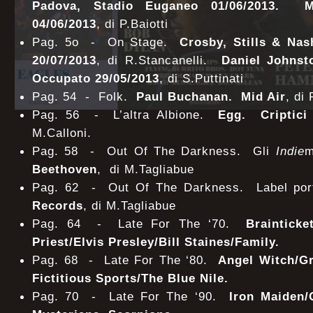
Padova, Stadio Euganeo 01/06/2013. M
04/06/2013
, di P.Baiotti
Pag. 5o - On Stage.
Crosby, Stills & Na
20/07/2013
, di R.Stancanelli.
Daniel Johns
Occupato 29/05/2013
, di S.Puttinati
Pag. 54 - Folk.
Paul Buchanan. Mid Air
, di
Pag. 56 - L’altra Albione.
Egg. Criptici 
M.Calloni.
Pag. 58 - Out Of The Darkness. Gli
Indie
m
Beethoven
, di M.Tagliabue
Pag. 62 - Out Of The Darkness. Label por
Records
, di M.Tagliabue
Pag. 64 - Late For The ‘70.
Brainticke
Priest/Elvis Presley/Bill Staines/Family.
Pag. 68 - Late For The ‘80.
Angel Witch/Gr
Fictitious Sports/The Blue Nile.
Pag. 70 - Late For The ‘90.
Iron Maiden/