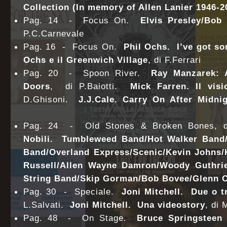
Collection (In memory of Allen Lanier 1946-2
Pag. 14 - Focus On.
Elvis Presley/Bob
P.C.Carnevale
Pag. 16 - Focus On.
Phil Ochs. I’ve got so
Ochs e il Greenwich Village
, di F.Ferrari
Pag. 20 - Spoon River.
Ray Manzarek: A
Doors
, di P.Baiotti.
Mick Farren. Il vis
D.Ghisoni.
J.J.Cale. Carry On After Midni
Pag. 24 - Old Stones & Broken Bones, 
Nobili. Tumbleweed Band/Hot Walker Band/
Band/Overland Express/Scenic/Kevin Johns/H
Russell/Allen Wayne Damron/Woody Guthrie
String Band/Skip Gorman/Bob Bovee/Glenn
Pag. 30 - Speciale.
Joni Mitchell. Due o t
L.Salvati.
Joni Mitchell. Una videostory
, di
Pag. 48 - On Stage.
Bruce Springsteen