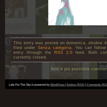
This entry was posted on domenica, ottobre 4t
filed under
Senza categoria
. You can follow
entry through the
RSS 2.0
feed. Both co
currently closed.
Non è più possibile commen
Late For The Sky is powered by
WordPress
|
Entries (RSS)
|
Comments (RS