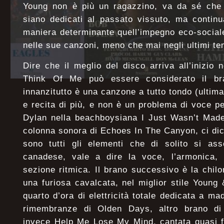
Young non è più un ragazzino, va da sé che s
siano dedicati al passato vissuto, ma contin
maniera determinante quell’impegno eco-socia
nelle sue canzoni, meno che mai negli ultimi te
Dire che il meglio del disco arriva all’inizio 
Think Of Me può essere considerato il bran
innanzitutto è una canzone a tutto tondo (ult
e recita di più, e non è un problema di voce p
Dylan nella beachboysiana I Just Wasn’t Made
colonna sonora di Echoes In The Canyon, ci dice
sono tutti gli elementi che di solito si ass
canadese, vale a dire la voce, l’armonica, l
sezione ritmica. Il brano successivo è la chi
una furiosa cavalcata, nel miglior stile Youn
quarto d’ora di elettricità totale dedicata a m
rimembranze di Olden Days, altro brano di 
invece Help Me Lose My Mind, cantata quasi f