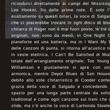
ricondurci direttamente ai campi del Mississi
Lee Hooker, fin dalle prime note. È solo l’i
esattamente su questi binari, la voce di Salgad
che ci piacerebbe trovare in ogni disco di blu
chitarra di Hager non è mai fuori posto; le tre
originali, non sono da meno, in One Night 
pianoforte ed una batteria, ma in I Want My 
delle canzoni di punta, si ritorna all’acustico t
in veste elettrica, I Can’t Be Satisfied di M
totale dell’arrangiamento originale; Too You
Williamson e giustamente si apre con una
armonica, mentre Depot Blues di Son Hous
debito allo stile chitarristico di Cooder conf
grazia della voce di Salgado e concedendo a
spazio per una lunga parte centrale da solis
traditional e come ogni canzone sui treni che si
slide, ma c’è anche la voce di Larhonda Steele 