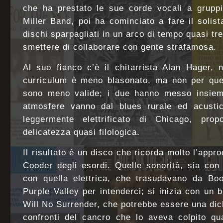
che ha prestato le sue corde vocali a grup
Miller Band, poi ha cominciato a fare il solist
dischi sparpagliati in un arco di tempo quasi tr
smettere di collaborare con gente strafamosa.
Al suo fianco c’è il chitarrista Alan Hager, n
curriculum è meno blasonato, ma non per ques
sono meno valide; i due hanno messo insieme 
atmosfere vanno dal blues rurale ed acustico
leggermente elettrificato di Chicago, pr
delicatezza quasi filologica.
Il risultato è un disco che ricorda molto l’appr
Cooder degli esordi. Quelle sonorità, sia con
con quella elettrica, che trasudavano da Bo
Purple Valley per intenderci; si inizia con un br
Will No Surrender, che potrebbe essere una dic
confronti del cancro che lo aveva colpito q