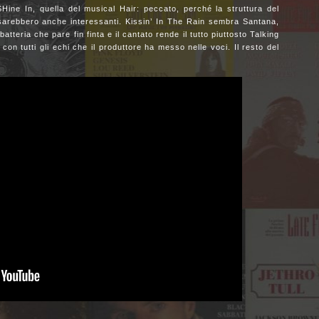
ine In, quella del musical Hair: peccato, perché la struttura del
 sarebbero anche interessanti. Kissin’ In The Rain sembra Santana,
atteria che pare fin finta e il cantato rende il tutto piuttosto Talking
con tutti gli echi che il produttore ha messo nelle voci. Il resto del