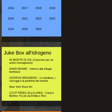
2016
2017
2018
2019
2020
2021
2022
2023
2024
2025
2026
Juke Box all'Idrogeno
IN MORTE DI S.B. (Canzone per un
amico immaginario)
DAVID BOWIE – Intorno alla trilogia
berlinese
GEORGE BRASSENS – Le banlieue, i
carruggi e la periferia del mondo
New York Rock Art
CCCP FEDELI ALLA LINEA – Carpi e
Berlino: Fra la via Emilia e l’Est