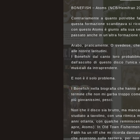
BONEFISH – Atoms (NCB/Hemifran 2
Contrariamente a quanto potrebbe far
questa formazione scandinava si ricon
con questo Atoms è giunto alla sua s
passato anche in un’altra formazione
Arabo, praticamente. O svedese, che è
alle nostre latitudini.
I Bonefish dal canto loro probabilm
dall’ascolto di questo disco l’unica
musicali da intraprendere.
E non è il solo problema.
I Bonefish nella biografia che hanno 
termine che non mi garba troppo come 
più giovanissimi, pesci.
Non che il disco sia brutto, ma manca d
studiato a tavolino, con una ritmica m
anni ottanta, con qualche reminiscen
apre, Atoms). In Old Town Fishermen B
Faith ha un riff che mi ricorda danna
che scorrono sulla tastiera, per non d