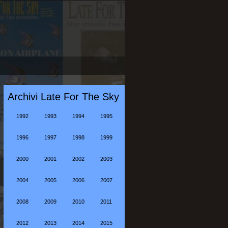
Archivi Late For The Sky
1992
1993
1994
1995
1996
1997
1998
1999
2000
2001
2002
2003
2004
2005
2006
2007
2008
2009
2010
2011
2012
2013
2014
2015