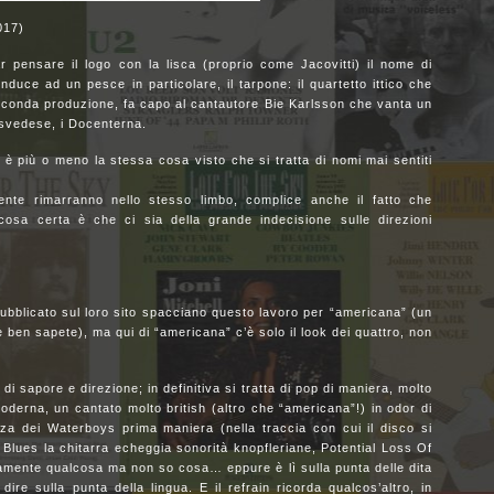
017)
 pensare il logo con la lisca (proprio come Jacovitti) il nome di
duce ad un pesce in particolare, il tarpone: il quartetto ittico che
econda produzione, fa capo al cantautore Bie Karlsson che vanta un
 svedese, i Docenterna.
 più o meno la stessa cosa visto che si tratta di nomi mai sentiti
ente rimarranno nello stesso limbo, complice anche il fatto che
 cosa certa è che ci sia della grande indecisione sulle direzioni
pubblicato sul loro sito spacciano questo lavoro per “americana” (un
ben sapete), ma qui di “americana” c’è solo il look dei quattro, non
i sapore e direzione; in definitiva si tratta di pop di maniera, molto
oderna, un cantato molto british (altro che “americana”!) in odor di
za dei Waterboys prima maniera (nella traccia con cui il disco si
lues la chitarra echeggia sonorità knopfleriane, Potential Loss Of
tamente qualcosa ma non so cosa… eppure è lì sulla punta delle dita
ire sulla punta della lingua. E il refrain ricorda qualcos’altro, in