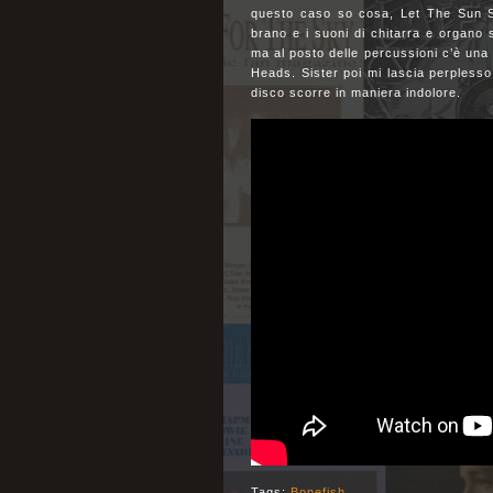
questo caso so cosa, Let The Sun SH
brano e i suoni di chitarra e organo
ma al posto delle percussioni c’è una b
Heads. Sister poi mi lascia perplesso 
disco scorre in maniera indolore.
Tags:
Bonefish