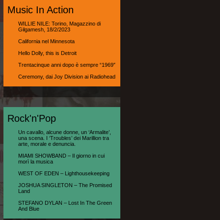
Music In Action
WILLIE NILE: Torino, Magazzino di
Gilgamesh, 18/2/2023
California nel Minnesota
Hello Dolly, this is Detroit
Trentacinque anni dopo è sempre “1969″
Ceremony, dai Joy Division ai Radiohead
Rock'n'Pop
Un cavallo, alcune donne, un ‘Armalite’,
una scena. I ‘Troubles’ dei Marillion tra
arte, morale e denuncia.
MIAMI SHOWBAND – Il giorno in cui
morì la musica
WEST OF EDEN – Lighthousekeeping
JOSHUA SINGLETON – The Promised
Land
STEFANO DYLAN – Lost In The Green
And Blue